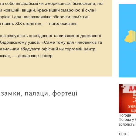
и себе як арабські чи американські бізнесмени, які
и новіший, вищий, красивіший хмарочос зі скла і
торією і для нас важливіше зберегти пам’ятки
и навіть ХІХ століття», — наголосив він.
з відсутність послідовної та виваженої державної
 Андріївському узвозі. «Саме тому для чиновників та
равильним збудувати офісний чи торговий центр,
иєва», — додав віце-спікер.
Погода
Погода у
вологість:
тиск: