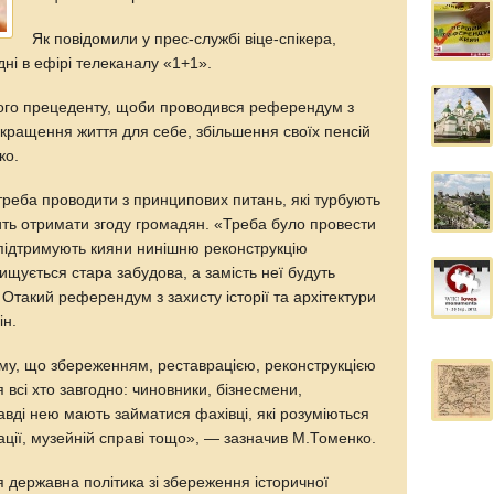
Як повідомили у прес-службі віце-спікера,
ні в ефірі телеканалу «1+1».
кого прецеденту, щоби проводився референдум з
окращення життя для себе, збільшення своїх пенсій
ко.
реба проводити з принципових питань, які турбують
ить отримати згоду громадян. «Треба було провести
підтримують кияни нинішню реконструкцію
нищується стара забудова, а замість неї будуть
. Отакий референдум з захисту історії та архітектури
ін.
ому, що збереженням, реставрацією, реконструкцією
 всі хто завгодно: чиновники, бізнесмени,
вді нею мають займатися фахівці, які розуміються
рації, музейній справі тощо», — зазначив М.Томенко.
ня державна політика зі збереження історичної