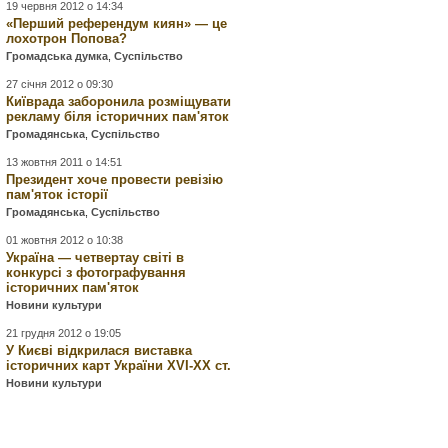
19 червня 2012 о 14:34
«Перший референдум киян» — це
лохотрон Попова?
Громадська думка
,
Суспільство
27 січня 2012 о 09:30
Київрада заборонила розміщувати
рекламу біля історичних пам'яток
Громадянська
,
Суспільство
13 жовтня 2011 о 14:51
Президент хоче провести ревізію
пам'яток історії
Громадянська
,
Суспільство
01 жовтня 2012 о 10:38
Україна — четвертау світі в
конкурсі з фотографування
історичних пам'яток
Новини культури
21 грудня 2012 о 19:05
У Києві відкрилася виставка
історичних карт України XVI-XX ст.
Новини культури