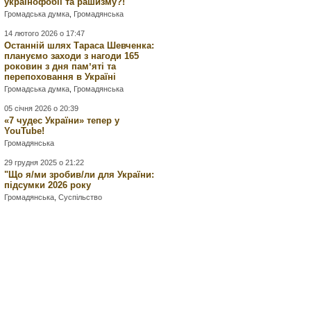
українофобії та рашизму?!
Громадська думка
,
Громадянська
14 лютого 2026 о 17:47
Останній шлях Тараса Шевченка:
плануємо заходи з нагоди 165
роковин з дня памʼяті та
перепоховання в Україні
Громадська думка
,
Громадянська
05 січня 2026 о 20:39
«7 чудес України» тепер у
YouTube!
Громадянська
29 грудня 2025 о 21:22
"Що я/ми зробив/ли для України:
підсумки 2026 року
Громадянська
,
Суспільство