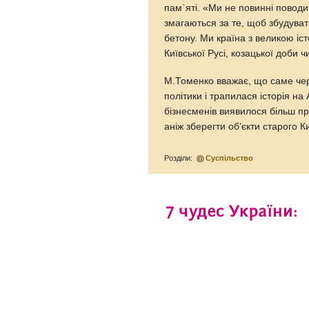
пам`яті. «Ми не повинні поводит
змагаються за те, щоб збудуват
бетону. Ми країна з великою іс
Київської Русі, козацької доби ч
М.Томенко вважає, що саме чере
політики і трапилася історія на
бізнесменів виявилося більш п
аніж зберегти об’єкти старого К
Розділи:
Суспільство