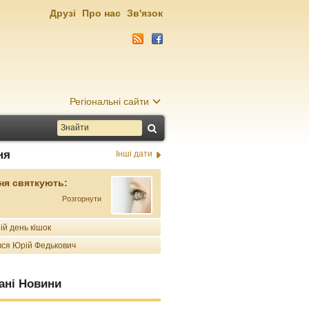
Друзі
Про нас
Зв'язок
Регіональні сайти
ня
Інші дати
ня святкують:
Розгорнути
ій день кішок
ся Юрій Федькович
ані Новини