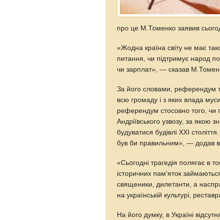
про це М.Томенко заявив сьогод
«Жодна країна світу не має та
питання, чи підтримує народ п
чи зарплат», — сказав М.Томен
За його словами, референдум т
всю громаду і з яких влада мус
референдум стосовно того, чи 
Андріївського узвозу, за якою з
будуватися будівлі ХХІ століття
був би правильним», — додав в
«Сьогодні трагедія полягає в т
історичних пам’яток займаються
священики, дилетанти, а наспра
на українській культурі, рестав
На його думку, в Україні відсут