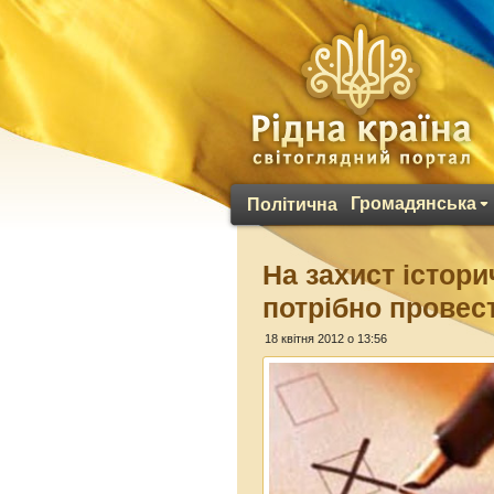
Громадянська
Політична
На захист істори
потрібно прове
18 квітня 2012 о 13:56