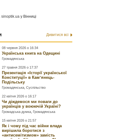
а
sinoptik.ua
у Вінниці
и
Дивитися всі
08 червня 2026 о 16:34
Українська книга на Одещині
Громадянська
27 травня 2026 о 17:37
Презентація «Історії української
Конституції» в Камʼянець-
Подільську
Громадянська
,
Суспільство
22 квітня 2026 о 16:17
Чи діждемося ми поваги до
українців у воюючій Україні?
Громадська думка
,
Громадянська
15 квітня 2026 о 21:57
Як і чому під час війни влада
вирішила боротися з
«антисемітизмом» замість