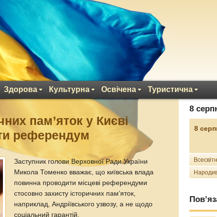
Здорова
Культурна
Освічена
Туристична
8 серп
чних пам’яток у Києві
8 серп
сти референдум
Всесвітн
Заступник голови Верховної Ради України
Микола Томенко вважає, що київська влада
Народив
повинна проводити місцеві референдуми
стосовно захисту історичних пам’яток,
Пов’яз
наприклад, Андріївського узвозу, а не щодо
соціальний гарантій.