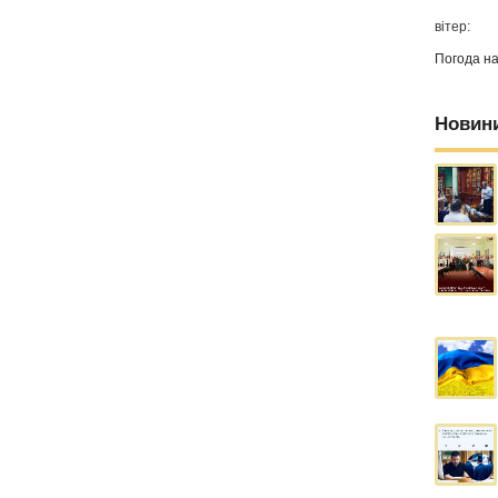
вітер:
Погода н
Новин