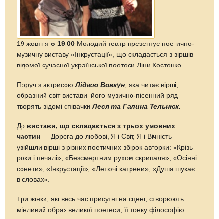
19 жовтня
о 19.00
Молодий театр презентує поетично-
музичну виставу «Інкрустації», що складається з віршів
відомої сучасної української поетеси Ліни Костенко.
Поруч з актрисою
Лідією Вовкун
, яка читає вірші,
образний світ вистави, його музично-пісенний ряд
творять відомі співачки
Леся та Галина Тельнюк.
До
вистави, що складається з трьох умовних
частин
— Дорога до любові, Я і Світ, Я і Вічність —
увійшли вірші з різних поетичних збірок авторки: «Крізь
роки і печалі», «Безсмертним рухом скрипаля», «Осінні
сонети», «Інкрустації», «Летючі катрени», «Душа шукає ...
в словах».
Три жінки, які весь час присутні на сцені, створюють
мінливий образ великої поетеси, її тонку філософію.