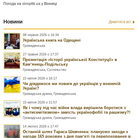
Погода на
sinoptik.ua
у Вінниці
Новини
Дивитися всі
08 червня 2026 о 16:34
Українська книга на Одещині
Громадянська
27 травня 2026 о 17:37
Презентація «Історії української Конституції» в
Камʼянець-Подільську
Громадянська
,
Суспільство
22 квітня 2026 о 16:17
Чи діждемося ми поваги до українців у воюючій
Україні?
Громадська думка
,
Громадянська
15 квітня 2026 о 21:57
Як і чому під час війни влада вирішила боротися з
«антисемітизмом» замість українофобії та рашизму?!
Громадська думка
,
Громадянська
14 лютого 2026 о 17:47
Останній шлях Тараса Шевченка: плануємо заходи з
нагоди 165 роковин з дня памʼяті та перепоховання в