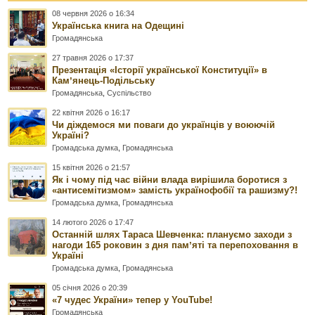
08 червня 2026 о 16:34
Українська книга на Одещині
Громадянська
27 травня 2026 о 17:37
Презентація «Історії української Конституції» в
Камʼянець-Подільську
Громадянська
,
Суспільство
22 квітня 2026 о 16:17
Чи діждемося ми поваги до українців у воюючій
Україні?
Громадська думка
,
Громадянська
15 квітня 2026 о 21:57
Як і чому під час війни влада вирішила боротися з
«антисемітизмом» замість українофобії та рашизму?!
Громадська думка
,
Громадянська
14 лютого 2026 о 17:47
Останній шлях Тараса Шевченка: плануємо заходи з
нагоди 165 роковин з дня памʼяті та перепоховання в
Україні
Громадська думка
,
Громадянська
05 січня 2026 о 20:39
«7 чудес України» тепер у YouTube!
Громадянська