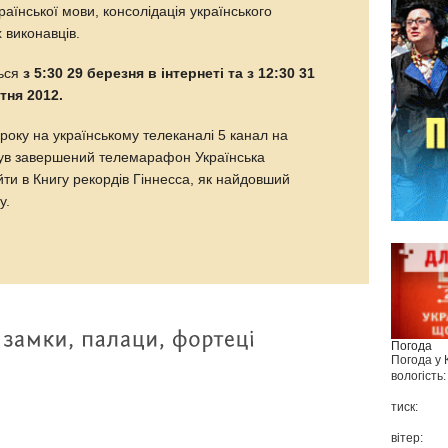
раїнської мови, консолідація українського
 виконавців.
ься
з 5:30 29 березня в інтернеті та з 12:30 31
ітня 2012.
року на українському телеканалі 5 канал на
був завершений телемарафон Українська
йти в Книгу рекордів Гіннесса, як найдовший
у.
Погода
Погода у
вологість:
тиск:
вітер: