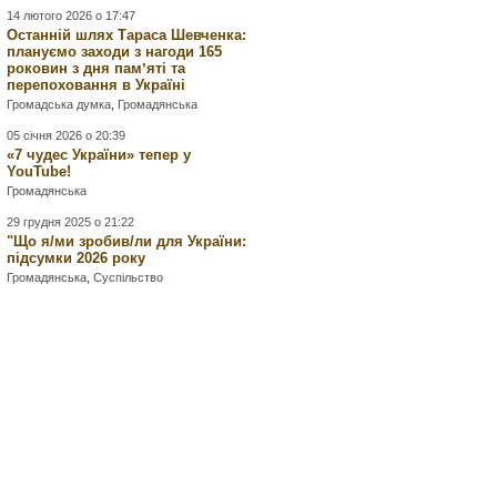
14 лютого 2026 о 17:47
Останній шлях Тараса Шевченка:
плануємо заходи з нагоди 165
роковин з дня памʼяті та
перепоховання в Україні
Громадська думка
,
Громадянська
05 січня 2026 о 20:39
«7 чудес України» тепер у
YouTube!
Громадянська
29 грудня 2025 о 21:22
"Що я/ми зробив/ли для України:
підсумки 2026 року
Громадянська
,
Суспільство