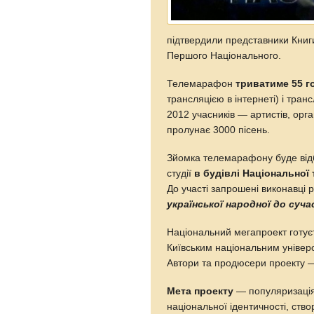
підтвердили представники Книг
Першого Національного.
Телемарафон
триватиме 55 г
трансляцією в інтернеті) і тран
2012 учасників — артистів, орган
пролунає 3000 пісень.
Зйомка телемарафону буде відб
студії
в будівлі Національної 
До участі запрошені виконавці р
української народної до сучас
Національний мегапроект готує
Київським національним універс
Автори та продюсери проекту 
Мета проекту
— популяризація У
національної ідентичності, ство