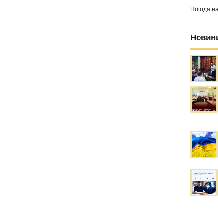
Погода н
Новин