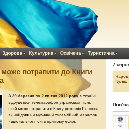
Здорова
Культурна
Освічена
Туристична
7 серп
я може потрапити до Книги
Народ
са
Куліш
З 29 березня по 2 квітня 2012 року
в Україні
відбудеться телемарафон української пісні,
Пов’яз
який може потрапити в Книгу рекордів Гіннесса
як найдовший музичний телевізійний марафон
національної пісні в прямому ефірі.