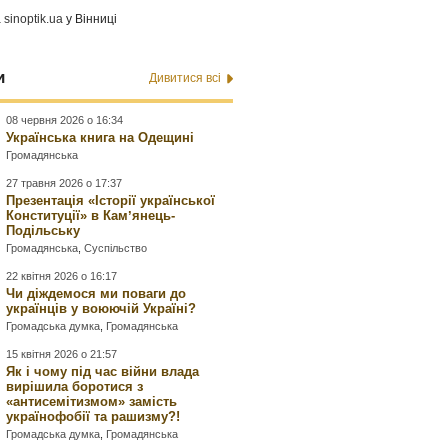
а
sinoptik.ua
у Вінниці
и
Дивитися всі
08 червня 2026 о 16:34
Українська книга на Одещині
Громадянська
27 травня 2026 о 17:37
Презентація «Історії української
Конституції» в Камʼянець-
Подільську
Громадянська
,
Суспільство
22 квітня 2026 о 16:17
Чи діждемося ми поваги до
українців у воюючій Україні?
Громадська думка
,
Громадянська
15 квітня 2026 о 21:57
Як і чому під час війни влада
вирішила боротися з
«антисемітизмом» замість
українофобії та рашизму?!
Громадська думка
,
Громадянська