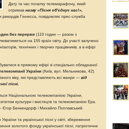
Дату та час початку телемарафону, який
отримав
назву «Пісня об'єднує нас!»,
и рекордів Гіннесса, повідомляє прес-служба
один без перерви
(110 годин — разом з
слюватиметься на 155 країн світу. До участі залучено
ізаторів, технічних і творчих працівників, а в ефірі
уватися в прямому ефірі зі спеціально обладнаної
телекомпанії України
(Київ, вул. Мельникова, 42).
ізного віку, які представляють всі жанри —
від
ної пісні.
ться Національною телекомпанією України,
итетом культури і мистецтв та телекомпанією Ера.
— Єгор Бенкендорф і Михайло Поплавський.
країни та української пісні у світі, збереження
рення золотого фонду української пісні, патріотичне