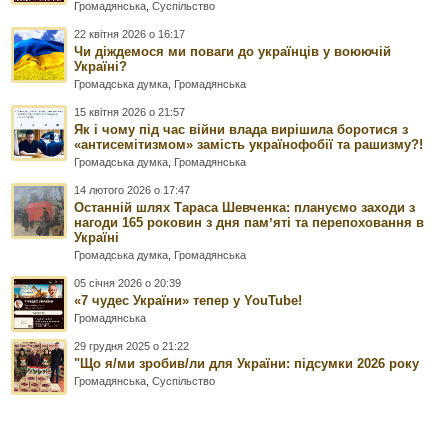
Громадянська
,
Суспільство
22 квітня 2026 о 16:17
Чи діждемося ми поваги до українців у воюючій
Україні?
Громадська думка
,
Громадянська
15 квітня 2026 о 21:57
Як і чому під час війни влада вирішила боротися з
«антисемітизмом» замість українофобії та рашизму?!
Громадська думка
,
Громадянська
14 лютого 2026 о 17:47
Останній шлях Тараса Шевченка: плануємо заходи з
нагоди 165 роковин з дня памʼяті та перепоховання в
Україні
Громадська думка
,
Громадянська
05 січня 2026 о 20:39
«7 чудес України» тепер у YouTube!
Громадянська
29 грудня 2025 о 21:22
"Що я/ми зробив/ли для України: підсумки 2026 року
Громадянська
,
Суспільство