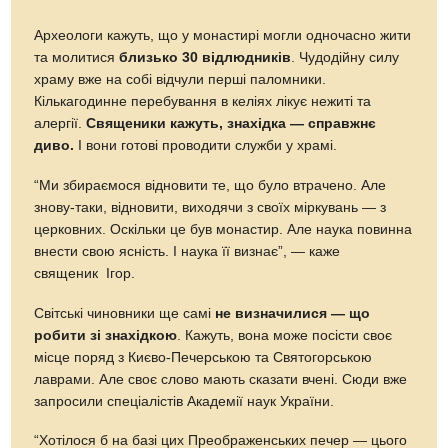
Археологи кажуть, що у монастирі могли одночасно жити
та молитися
близько 30 відлюдників
. Чудодійну силу
храму вже на собі відчули перші паломники.
Кількагодинне перебування в келіях лікує нежиті та
алергії.
Священики кажуть, знахідка — справжнє
диво.
І вони готові проводити служби у храмі.
“Ми збираємося відновити те, що було втрачено. Але
знову-таки, відновити, виходячи з своїх міркувань — з
церковних. Оскільки це був монастир. Але наука повинна
внести свою ясність. І наука її визнає”, — каже
священик Ігор.
Світські чиновники ще самі
не визначилися — що
робити зі знахідкою
. Кажуть, вона може посісти своє
місце поряд з Києво-Печерською та Святогорською
лаврами. Але своє слово мають сказати вчені. Сюди вже
запросили спеціалістів Академії наук України.
“Хотілося б на базі цих Преображенських печер — цього