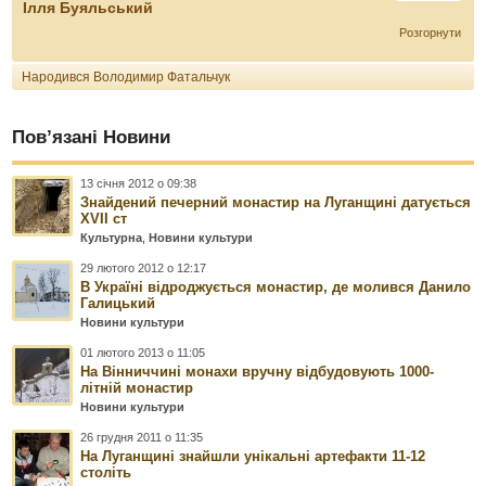
Ілля Буяльський
Розгорнути
Народився Володимир Фатальчук
Пов’язані Новини
13 січня 2012 о 09:38
Знайдений печерний монастир на Луганщині датується
XVII ст
Культурна
,
Новини культури
29 лютого 2012 о 12:17
В Україні відроджується монастир, де молився Данило
Галицький
Новини культури
01 лютого 2013 о 11:05
На Вінниччині монахи вручну відбудовують 1000-
літній монастир
Новини культури
26 грудня 2011 о 11:35
На Луганщині знайшли унікальні артефакти 11-12
століть