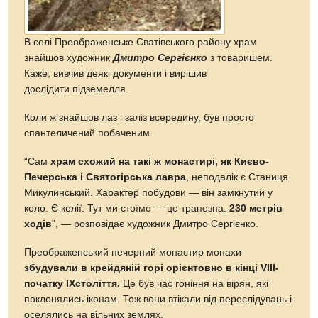
В селі Преображенське Сватівського району храм
знайшов художник
Дмитро Сергієнко
з товаришем.
Каже, вивчив деякі документи і вирішив
дослідити підземелля.
Коли ж знайшов лаз і заліз всередину, був просто
спантеличений побаченим.
“Сам
храм схожий на такі ж монастирі, як Києво-
Печерська і Святогірська лавра
, неподалік є Станиця
Микулинський. Характер побудови — він замкнутий у
коло. Є келії. Тут ми стоїмо — це трапезна.
230 метрів
ходів
”, — розповідає художник Дмитро Сергієнко.
Преображенський печерний монастир монахи
збудували в крейдяній горі орієнтовно в кінці VIII-
початку IXстоліття.
Це був час гоніння на вірян, які
поклонялись іконам. Тож вони втікали від переслідувань і
оселялись на вільних землях.