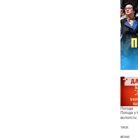
Погода
Погода у
вологість:
тиск:
вітер: