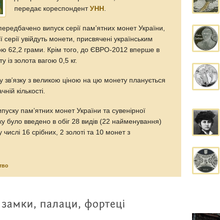
передає кореспондент
УНН
.
 передбачено випуск серії пам’ятних монет України,
 серії увійдуть монети, присвячені українським
ою 62,2 грами. Крім того, до ЄВРО-2012 вперше в
 із золота вагою 0,5 кг.
у зв’язку з великою ціною на цю монету планується
чній кількості.
ипуску пам’ятних монет України та сувенірної
оку було введено в обіг 28 видів (22 найменування)
 числі 16 срібних, 2 золоті та 10 монет з
тво