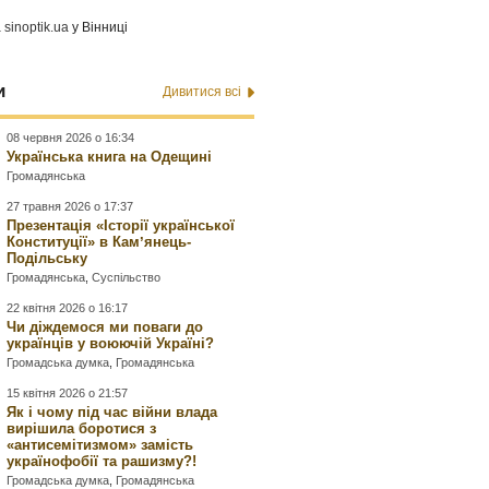
а
sinoptik.ua
у Вінниці
и
Дивитися всі
08 червня 2026 о 16:34
Українська книга на Одещині
Громадянська
27 травня 2026 о 17:37
Презентація «Історії української
Конституції» в Камʼянець-
Подільську
Громадянська
,
Суспільство
22 квітня 2026 о 16:17
Чи діждемося ми поваги до
українців у воюючій Україні?
Громадська думка
,
Громадянська
15 квітня 2026 о 21:57
Як і чому під час війни влада
вирішила боротися з
«антисемітизмом» замість
українофобії та рашизму?!
Громадська думка
,
Громадянська