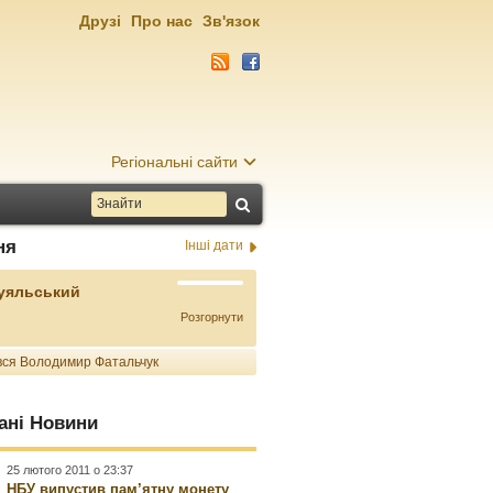
Друзі
Про нас
Зв'язок
Регіональні сайти
ня
Інші дати
Буяльський
Розгорнути
ся Володимир Фатальчук
ані Новини
25 лютого 2011 о 23:37
НБУ випустив пам’ятну монету