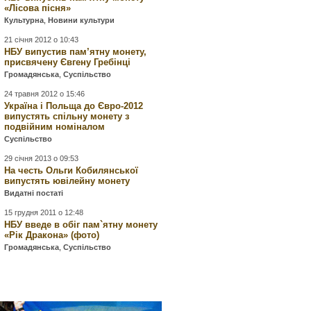
«Лісова пісня»
Культурна
,
Новини культури
21 січня 2012 о 10:43
НБУ випустив пам’ятну монету,
присвячену Євгену Гребінці
Громадянська
,
Суспільство
24 травня 2012 о 15:46
Україна і Польща до Євро-2012
випустять спільну монету з
подвійним номіналом
Суспільство
29 січня 2013 о 09:53
На честь Ольги Кобилянської
випустять ювілейну монету
Видатні постаті
15 грудня 2011 о 12:48
НБУ введе в обіг пам`ятну монету
«Рік Дракона» (фото)
Громадянська
,
Суспільство