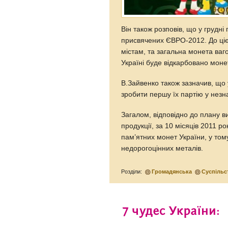
Він також розповів, що у грудні
присвячених ЄВРО-2012. До цієї
містам, та загальна монета ваг
Україні буде відкарбовано монету
В.Зайвенко також зазначив, що 
зробити першу їх партію у незна
Загалом, відповідно до плану в
продукції, за 10 місяців 2011 р
пам’ятних монет України, у тому
недорогоцінних металів.
Розділи:
Громадянська
Суспільс