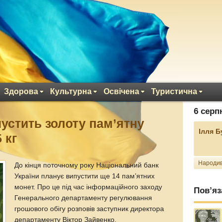
Здорова
Культурна
Освічена
Туристична
6 серп
устить золоту пам’ятну
Ілля 
 кг
Народив
До кінця поточному року Національний банк
України планує випустити ще 14 пам’ятних
монет. Про це під час інформаційного заходу
Пов’яз
Генерального департаменту регулювання
грошового обігу розповів заступник директора
департаменту Віктор Зайвенко,