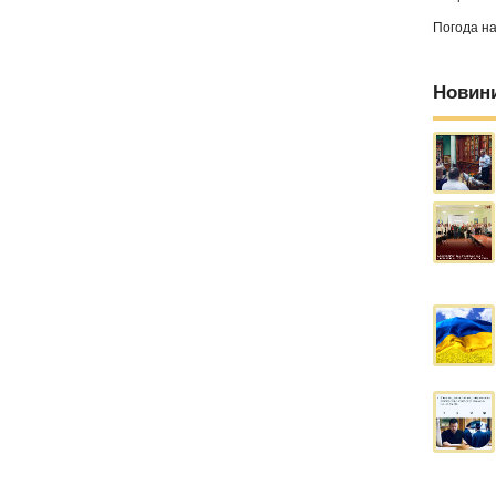
Погода н
Новин