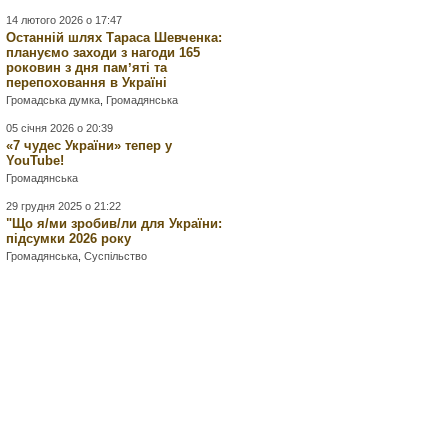
14 лютого 2026 о 17:47
Останній шлях Тараса Шевченка:
плануємо заходи з нагоди 165
роковин з дня памʼяті та
перепоховання в Україні
Громадська думка
,
Громадянська
05 січня 2026 о 20:39
«7 чудес України» тепер у
YouTube!
Громадянська
29 грудня 2025 о 21:22
"Що я/ми зробив/ли для України:
підсумки 2026 року
Громадянська
,
Суспільство