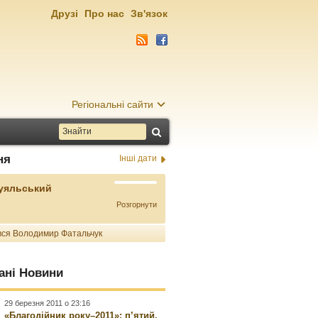
Друзі
Про нас
Зв'язок
Регіональні сайти
ня
Інші дати
Буяльський
Розгорнути
ся Володимир Фатальчук
ані Новини
29 березня 2011 о 23:16
«Благодійник року–2011»: п’ятий,