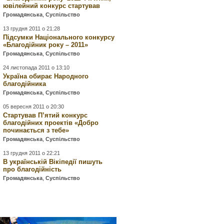
ювілейний конкурс стартував
Громадянська
,
Суспільство
13 грудня 2011 о 21:28
Підсумки Національного конкурсу
«Благодійник року – 2011»
Громадянська
,
Суспільство
24 листопада 2011 о 13:10
Україна обирає Народного
благодійника
Громадянська
,
Суспільство
05 вересня 2011 о 20:30
Стартував П’ятий конкурс
благодійних проектів «Добро
починається з тебе»
Громадянська
,
Суспільство
13 грудня 2011 о 22:21
В українській Вікіпедії пишуть
про благодійність
Громадянська
,
Суспільство