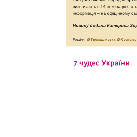
визначають в 14 номінаціях, а 
інформація – на офіційному сай
Новину додала Катерина Зо
Розділи:
Громадянська
Суспільс