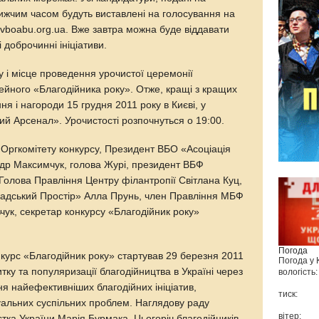
ижчим часом будуть виставлені на голосування на
.vboabu.org.ua. Вже завтра можна буде віддавати
 доброчинні ініціативи.
у і місце проведення урочистої церемонії
йного «Благодійника року». Отже, кращі з кращих
я і нагороди 15 грудня 2011 року в Києві, у
 Арсенал». Урочистості розпочнуться о 19:00.
а Оргкомітету конкурсу, Президент ВБО «Асоціація
ндр Максимчук, голова Журі, президент ВБФ
 Голова Правління Центру філантропії Світлана Куц,
мадський Простір» Алла Прунь, член Правління МБФ
чук, секретар конкурсу «Благодійник року»
Погода
курс «Благодійник року» стартував 29 березня 2011
Погода у
тку та популяризації благодійництва в Україні через
вологість:
ня найефективніших благодійних ініціатив,
тиск:
альних суспільних проблем. Наглядову раду
вітер:
ка України Марія Бурмака. Цьогоріч благодійників