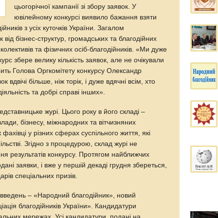
цьогорічної кампанії зі збору заявок. У
ювілейному конкурсі виявило бажання взяти
ійників з усіх куточків України. Загалом
 від бізнес-структур, громадських та благодійних
 колективів та фізичних осіб-благодійників. «Ми дуже
рс збере велику кількість заявок, але не очікували
ворить Голова Оргкомітету конкурсу Олександр
вдвічі більше, ніж торік, і дуже вдячні всім, хто
яльність та добрі справі інших».
ставницьке журі. Цього року в його складі –
влади, бізнесу, міжнародних та вітчизняних
ж фахівці у різних сферах суспільного життя, які
льстві. Згідно з процедурою, склад журі не
я результатів конкурсу. Протягом найближчих
ані заявки, і вже у першій декаді грудня збереться,
арів спеціальних призів.
овведень – «Народний благодійник», новий
іація благодійників України». Кандидатури
іальних мережах. Усі кандидатури, подані на