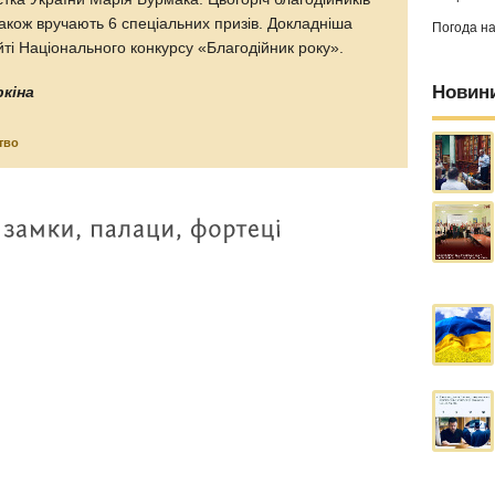
також вручають 6 спеціальних призів. Докладніша
Погода н
ті Національного конкурсу «Благодійник року».
Новин
ркіна
тво