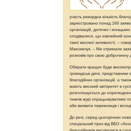
участь рекордна кількість благод
зареєстровано понад 160 заявок
організацій, дитячих і юнацьких
сподівалися, що ювілейний конку
такої високої активності, – го
Максимчук. – Ми отримали заявок 
розповів про свою доброчинну ді
Обирати кращих буде високопред
громадські діячі, представники 
благодійних організацій, а тако
мають високий авторитет в суспі
розголошується до оприлюдненн
тижнів журі опрацьовуватиме под
аби виявити переможців і волод
До речі, серед цьогорічних нов
спеціальний приз від ВБО «Асоц
благодійників висувалися в соц