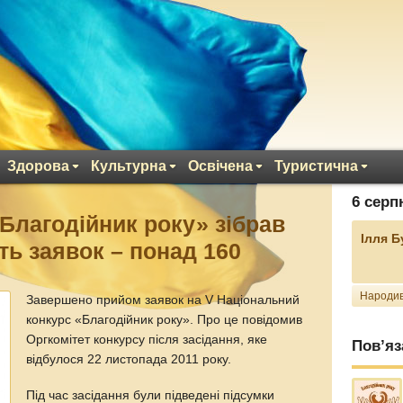
Здорова
Культурна
Освічена
Туристична
6 серп
«Благодійник року» зібрав
Ілля 
ть заявок – понад 160
Народив
Завершено прийом заявок на V Національний
конкурс «Благодійник року». Про це повідомив
Оргкомітет конкурсу після засідання, яке
Пов’яз
відбулося 22 листопада 2011 року.
Під час засідання були підведені підсумки