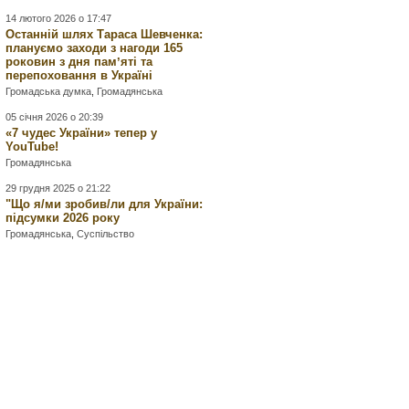
14 лютого 2026 о 17:47
Останній шлях Тараса Шевченка:
плануємо заходи з нагоди 165
роковин з дня памʼяті та
перепоховання в Україні
Громадська думка
,
Громадянська
05 січня 2026 о 20:39
«7 чудес України» тепер у
YouTube!
Громадянська
29 грудня 2025 о 21:22
"Що я/ми зробив/ли для України:
підсумки 2026 року
Громадянська
,
Суспільство