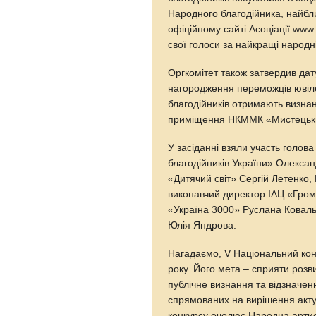
Народного благодійника, найбл
офіційному сайті Асоціації www
свої голоси за найкращі народні
Оргкомітет також затвердив дат
нагородження переможців ювіле
благодійників отримають визнанн
приміщення НКММК «Мистецький
У засіданні взяли участь голов
благодійників України» Олекса
«Дитячий світ» Сергій Летенко,
виконавчий директор ІАЦ «Гро
«Україна 3000» Руслана Коваль
Юлія Яндрова.
Нагадаємо, V Національний кон
року. Його мета – сприяти розви
публічне визнання та відзначен
спрямованих на вирішення акту
конкурсу очолює Народна артист