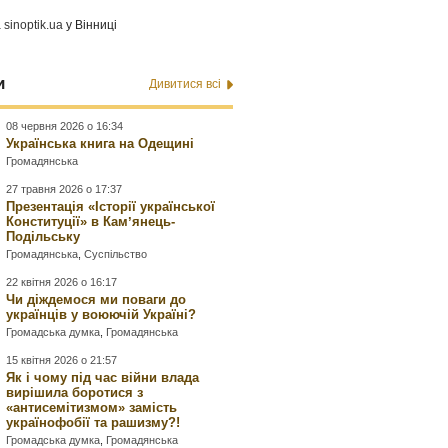
а
sinoptik.ua
у Вінниці
и
Дивитися всі
08 червня 2026 о 16:34
Українська книга на Одещині
Громадянська
27 травня 2026 о 17:37
Презентація «Історії української
Конституції» в Камʼянець-
Подільську
Громадянська
,
Суспільство
22 квітня 2026 о 16:17
Чи діждемося ми поваги до
українців у воюючій Україні?
Громадська думка
,
Громадянська
15 квітня 2026 о 21:57
Як і чому під час війни влада
вирішила боротися з
«антисемітизмом» замість
українофобії та рашизму?!
Громадська думка
,
Громадянська