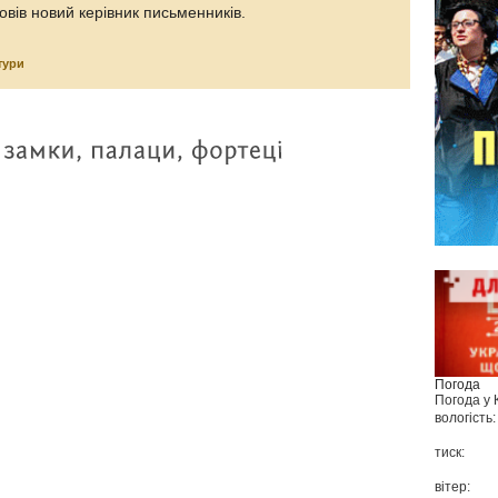
овів новий керівник письменників.
тури
Погода
Погода у
вологість:
тиск:
вітер: