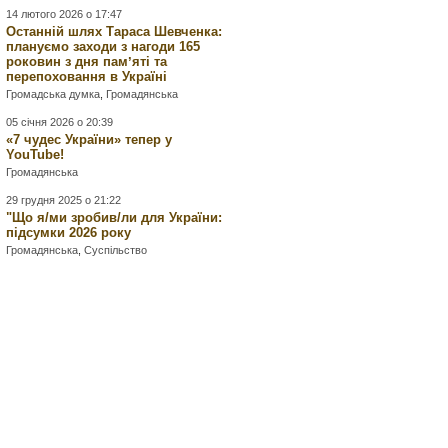
14 лютого 2026 о 17:47
Останній шлях Тараса Шевченка:
плануємо заходи з нагоди 165
роковин з дня памʼяті та
перепоховання в Україні
Громадська думка
,
Громадянська
05 січня 2026 о 20:39
«7 чудес України» тепер у
YouTube!
Громадянська
29 грудня 2025 о 21:22
"Що я/ми зробив/ли для України:
підсумки 2026 року
Громадянська
,
Суспільство