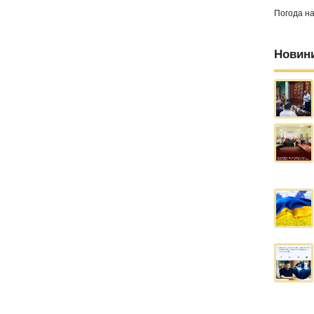
Погода н
Новин