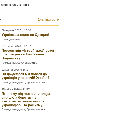
а
sinoptik.ua
у Вінниці
и
Дивитися всі
08 червня 2026 о 16:34
Українська книга на Одещині
Громадянська
27 травня 2026 о 17:37
Презентація «Історії української
Конституції» в Камʼянець-
Подільську
Громадянська
,
Суспільство
22 квітня 2026 о 16:17
Чи діждемося ми поваги до
українців у воюючій Україні?
Громадська думка
,
Громадянська
15 квітня 2026 о 21:57
Як і чому під час війни влада
вирішила боротися з
«антисемітизмом» замість
українофобії та рашизму?!
Громадська думка
,
Громадянська