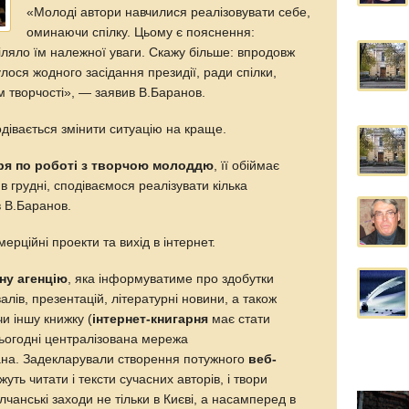
«Молоді автори навчилися реалізовувати себе,
оминаючи спілку. Цьому є пояснення:
іляло їм належної уваги. Скажу більше: впродовж
улося жодного засідання президії, ради спілки,
м творчості», — заявив В.Баранов.
одівається змінити ситуацію на краще.
ря по роботі з творчою молоддю
, її обіймає
 в грудні, сподіваємося реалізувати кілька
в В.Баранов.
ерційні проекти та вихід в інтернет.
ну агенцію
, яка інформуватиме про здобутки
лів, презентацій, літературні новини, а також
и іншу книжку (
інтернет-книгарня
має стати
 сьогодні централізована мережа
на. Задекларували створення потужного
веб-
жуть читати і тексти сучасних авторів, і твори
ілчанські заходи не тільки в Києві, а насамперед в