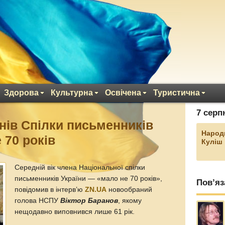
Здорова
Культурна
Освічена
Туристична
7 серп
енів Спілки письменників
Народ
 70 років
Куліш
Середній вік члена Національної спілки
письменників України — «мало не 70 років»,
Пов’яз
повідомив в інтерв’ю
ZN.UA
новообраний
голова НСПУ
Віктор Баранов
, якому
нещодавно виповнився лише 61 рік.