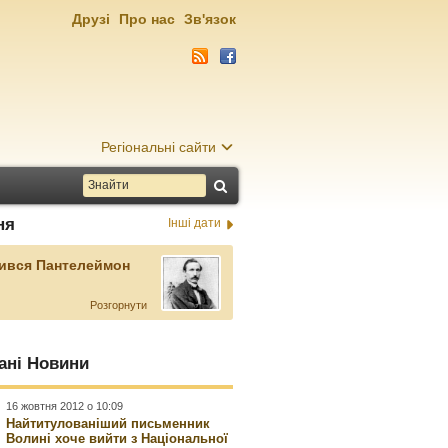
Друзі
Про нас
Зв'язок
Регіональні сайти
ня
Інші дати
ився Пантелеймон
Розгорнути
ані Новини
16 жовтня 2012 о 10:09
Найтитулованіший письменник
Волині хоче вийти з Національної