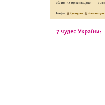
обласних організаціях», — розп
Розділи:
Культурна
Новини куль