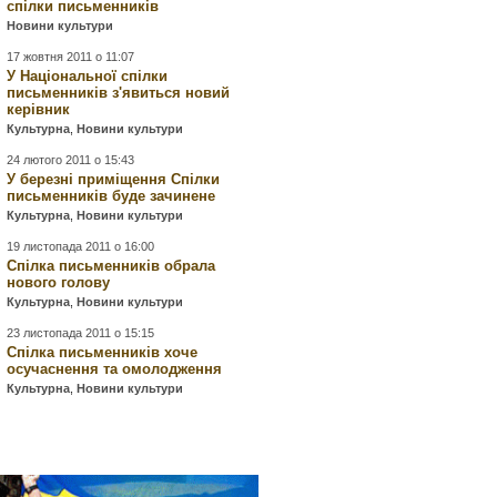
спілки письменників
Новини культури
17 жовтня 2011 о 11:07
У Національної спілки
письменників з'явиться новий
керівник
Культурна
,
Новини культури
24 лютого 2011 о 15:43
У березні приміщення Спілки
письменників буде зачинене
Культурна
,
Новини культури
19 листопада 2011 о 16:00
Спілка письменників обрала
нового голову
Культурна
,
Новини культури
23 листопада 2011 о 15:15
Спілка письменників хоче
осучаснення та омолодження
Культурна
,
Новини культури