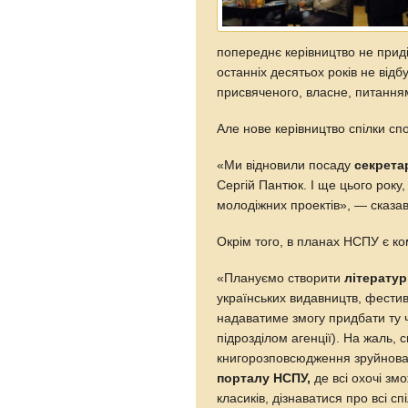
попереднє керівництво не прид
останніх десятьох років не відб
присвяченого, власне, питання
Але нове керівництво спілки сп
«Ми відновили посаду
секрета
Сергій Пантюк. І ще цього року,
молодіжних проектів», — сказа
Окрім того, в планах НСПУ є ком
«Плануємо створити
літератур
українських видавництв, фестива
надаватиме змогу придбати ту ч
підрозділом агенції). На жаль,
книгорозповсюдження зруйнова
порталу НСПУ,
де всі охочі змо
класиків, дізнаватися про всі сп