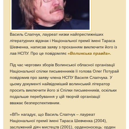
Василь Слапчук, лауреат низки найпрестижніших
літературних відзнак і Національної премії імені Тараса
Шевченка, написав заяву з проханням виключити його із
лав НСПУ. Про це повідомляє
«Волинська правда».
Під час чергових зборів Волинської обласної організації
Національної спілки письменників її голова Олег Потурай
повідомив про заяву члена НСПУ Василя Слапчука. У
цьому документі найвідоміший волинський літератор
просить виключити його зі Спілки письменників, оскільки
подальше перебування у цій творчій організації
вважає безперспективним.
«ВП» нагадує, що Василь Слапчук – лауреат
Національної премії імені Тараса Шевченка (2004),
заслужений діяч мистецтв (2001), орденоносець: орден