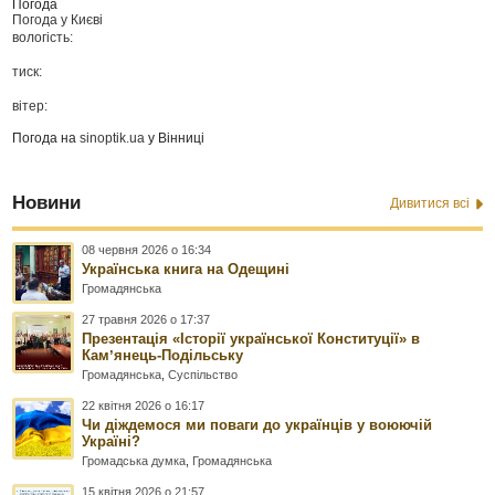
Погода
Погода у
Києві
вологість:
тиск:
вітер:
Погода на
sinoptik.ua
у Вінниці
Новини
Дивитися всі
08 червня 2026 о 16:34
Українська книга на Одещині
Громадянська
27 травня 2026 о 17:37
Презентація «Історії української Конституції» в
Камʼянець-Подільську
Громадянська
,
Суспільство
22 квітня 2026 о 16:17
Чи діждемося ми поваги до українців у воюючій
Україні?
Громадська думка
,
Громадянська
15 квітня 2026 о 21:57