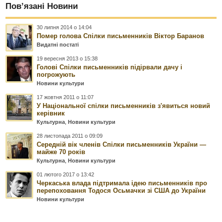
Пов’язані Новини
30 липня 2014 о 14:04
Помер голова Спілки письменників Віктор Баранов
Видатні постаті
19 вересня 2013 о 15:38
Голові Спілки письменників підірвали дачу і
погрожують
Новини культури
17 жовтня 2011 о 11:07
У Національної спілки письменників з'явиться новий
керівник
Культурна
,
Новини культури
28 листопада 2011 о 09:09
Середній вік членів Спілки письменників України —
майже 70 років
Культурна
,
Новини культури
01 лютого 2017 о 13:42
Черкаська влада підтримала ідею письменників про
перепоховання Тодося Осьмачки зі США до України
Новини культури