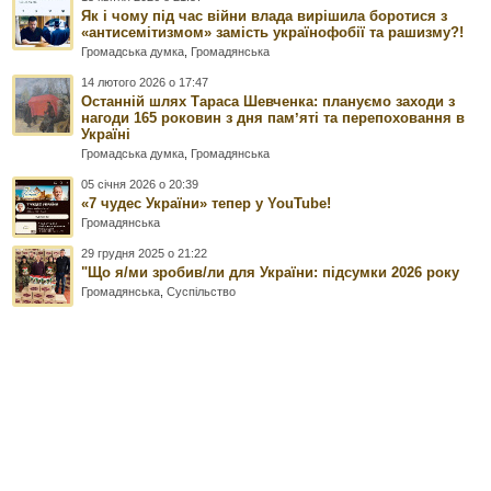
Як і чому під час війни влада вирішила боротися з
«антисемітизмом» замість українофобії та рашизму?!
Громадська думка
,
Громадянська
14 лютого 2026 о 17:47
Останній шлях Тараса Шевченка: плануємо заходи з
нагоди 165 роковин з дня памʼяті та перепоховання в
Україні
Громадська думка
,
Громадянська
05 січня 2026 о 20:39
«7 чудес України» тепер у YouTube!
Громадянська
29 грудня 2025 о 21:22
"Що я/ми зробив/ли для України: підсумки 2026 року
Громадянська
,
Суспільство