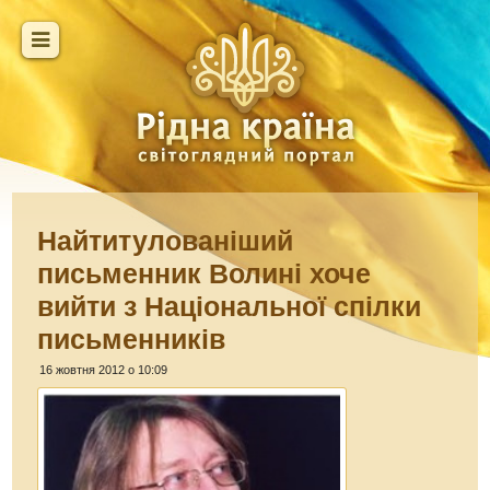
Найтитулованіший
письменник Волині хоче
вийти з Національної спілки
письменників
16 жовтня 2012 о 10:09