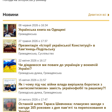
Новини
Дивитися всі
08 червня 2026 о 16:34
Українська книга на Одещині
Громадянська
27 травня 2026 о 17:37
Презентація «Історії української Конституції» в
Камʼянець-Подільську
Громадянська
,
Суспільство
22 квітня 2026 о 16:17
Чи діждемося ми поваги до українців у воюючій
Україні?
Громадська думка
,
Громадянська
15 квітня 2026 о 21:57
Як і чому під час війни влада вирішила боротися з
«антисемітизмом» замість українофобії та рашизму?!
Громадська думка
,
Громадянська
14 лютого 2026 о 17:47
Останній шлях Тараса Шевченка: плануємо заходи з
нагоди 165 роковин з дня памʼяті та перепоховання в
Україні