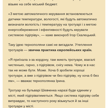
візьме на себе міський бюджет.
«З метою автоматичного керування встановлюються
датчики температури, вологості, які будуть автоматично
визначати вологість і температуру на тротуарі і з метою
енергозбереження і ефективності будуть керувати
системою підігріву», — каже виконроб Ігор Скалецький.
Таку ідею тернополяни самі не вигадали. Утеплення
тротуарів —
звична практика європейських країн.
«Я приїхала з-за кордону, там миють тротуари, взагалі
чистенько, гарно, з підігрівом, снігу нема. Чому ж в нас
так не може бути. Може. Хоча б зробили хороші
тротуари, а вже з підігрівом чи без підігріву, ну хоча б без
ям», — вважає тернополянка Ірина.
Тротуар на бульварі Шевченка наразі буде єдиним у
місті, який підігріватиметься. Якщо система підігріву себе
виправдає, то наступного року візьмуться й за інші
тротуари у місті.