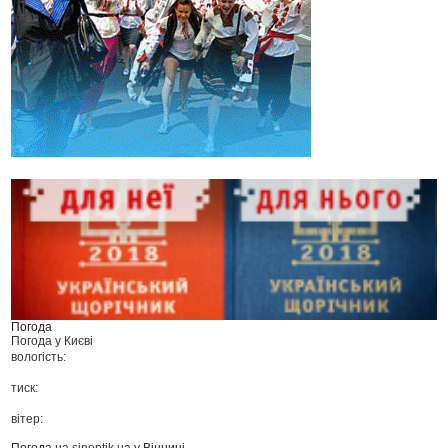
Погода
Погода у
Києві
вологість:
тиск:
вітер:
Погода на
sinoptik.ua
у Вінниці