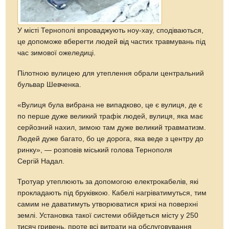
У місті Тернополі впроваджують ноу-хау, сподіваються,
це допоможе вберегти людей від частих травмувань під
час зимової ожеледиці.
Пілотною вулицею для утеплення обрали центральний
бульвар Шевченка.
«Вулиця була вибрана не випадково, це є вулиця, де є
по перше дуже великий трафік людей, вулиця, яка має
серйозний нахил, зимою там дуже великий травматизм.
Людей дуже багато, бо це дорога, яка веде з центру до
ринку», — розповів міський голова Тернополя
Сергій Надал.
Тротуар утеплюють за допомогою електрокабелів, які
прокладають під бруківкою. Кабелі нагріватимуться, тим
самим не даватимуть утворюватися кризі на поверхні
землі. Установка такої системи обійдеться місту у 250
тисяч гривень, проте всі витрати на обслуговування