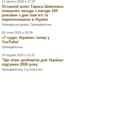
14 лютого 2026 о 17:47
Останній шлях Тараса Шевченка:
плануємо заходи з нагоди 165
роковин з дня памʼяті та
перепоховання в Україні
Громадська думка
,
Громадянська
05 січня 2026 о 20:39
«7 чудес України» тепер у
YouTube!
Громадянська
29 грудня 2025 о 21:22
"Що я/ми зробив/ли для України:
підсумки 2026 року
Громадянська
,
Суспільство