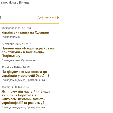
а
sinoptik.ua
у Вінниці
и
Дивитися всі
08 червня 2026 о 16:34
Українська книга на Одещині
Громадянська
27 травня 2026 о 17:37
Презентація «Історії української
Конституції» в Камʼянець-
Подільську
Громадянська
,
Суспільство
22 квітня 2026 о 16:17
Чи діждемося ми поваги до
українців у воюючій Україні?
Громадська думка
,
Громадянська
15 квітня 2026 о 21:57
Як і чому під час війни влада
вирішила боротися з
«антисемітизмом» замість
українофобії та рашизму?!
Громадська думка
,
Громадянська