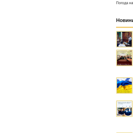
Погода н
Новин