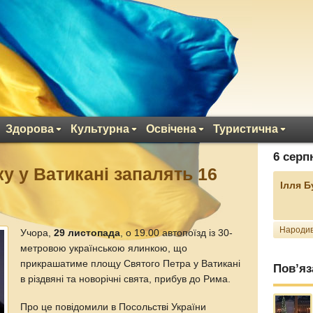
Здорова
Культурна
Освічена
Туристична
6 серп
у у Ватикані запалять 16
Ілля 
Народив
Учора,
29 листопада
, о 19.00 автопоїзд із 30-
метровою українською ялинкою, що
прикрашатиме площу Святого Петра у Ватикані
Пов’яз
в різдвяні та новорічні свята, прибув до Рима.
Про це повідомили в Посольстві України