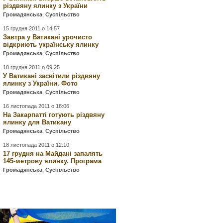
різдвяну ялинку з України
Громадянська
,
Суспільство
15 грудня 2011 о 14:57
Завтра у Ватикані урочисто
відкриють українську ялинку
Громадянська
,
Суспільство
18 грудня 2011 о 09:25
У Ватикані засвітили різдвяну
ялинку з України. Фото
Громадянська
,
Суспільство
16 листопада 2011 о 18:06
На Закарпатті готують різдвяну
ялинку для Ватикану
Громадянська
,
Суспільство
18 листопада 2011 о 12:10
17 грудня на Майдані запалять
145-метрову ялинку. Програма
Громадянська
,
Суспільство