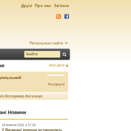
Друзі
Про нас
Зв'язок
Регіональні сайти
ня
Інші дати
Буяльський
Розгорнути
ся Володимир Фатальчук
ані Новини
19 жовтня 2011 о 17:15
У Ватикані вперше встановлять