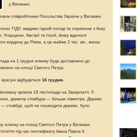
у Ватикані.
чали співробітники Посольства України у Ватикані.
оніо ТІДУ, завдяки гарній погоді та сприянню з боку
 Угорщини, Австрії та Італії, йому вдалося
кого кордону до Рима, а це майже 2 тис. км., менш
опада на 1 грудня ялинку буде доставлено до
новлено на площі Святого Петра.
 красуні відбудеться
16 грудня.
атикану зрізали 18 листопада на Закарпатті. Її
онни, діаметр стовбура — більше півметра. Дерево
і — стовбур, щоб не пошкодити дерево, було
ну ялинку на площі Святого Петра у Ватикані
толіття під час понтифікату Івана Павла II.