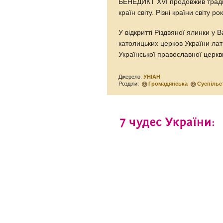
БЕНЕДИКТ XVI продовжив традиц
країн світу. Різні країни світу 
У відкритті Різдвяної ялинки у 
католицьких церков України лати
Української православної церкв
Джерело:
УНІАН
Розділи:
Громадянська
Суспільс