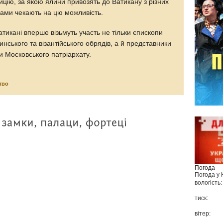
ію, за якою ялини привозять до Ватикану з різних
роками чекають на цю можливість.
Ватикані вперше візьмуть участь не тільки єпископи
нського та візантійського обрядів, а й представники
и Московського патріархату.
тво
Погода
Погода у
вологість:
тиск:
вітер: