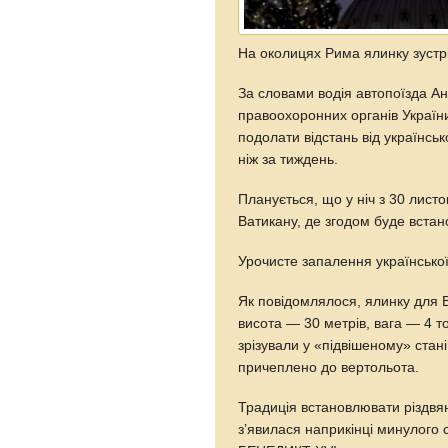
На околицях Рима ялинку зустрі
За словами водія автопоїзда Ант
правоохоронних органів України,
подолати відстань від українсь
ніж за тиждень.
Планується, що у ніч з 30 лист
Ватикану, де згодом буде вста
Урочисте запалення української
Як повідомлялося, ялинку для В
висота — 30 метрів, вага — 4 т
зрізували у «підвішеному» стан
причеплено до вертольота.
Традиція встановлювати різдвя
з’явилася наприкінці минулого с