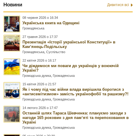
Новини
Дивитися всі
08 червня 2026 о 16:34
Українська книга на Одещині
Громадянська
27 травня 2026 о 17:37
Презентація «Історії української Конституції» в
Камʼянець-Подільську
Громадянська
,
Суспільство
22 квітня 2026 о 16:17
Чи діждемося ми поваги до українців у воюючій
Україні?
Громадська думка
,
Громадянська
15 квітня 2026 о 21:57
Як і чому під час війни влада вирішила боротися з
«антисемітизмом» замість українофобії та рашизму?!
Громадська думка
,
Громадянська
14 лютого 2026 о 17:47
Останній шлях Тараса Шевченка: плануємо заходи з
нагоди 165 роковин з дня памʼяті та перепоховання в
Україні
Громадська думка
,
Громадянська