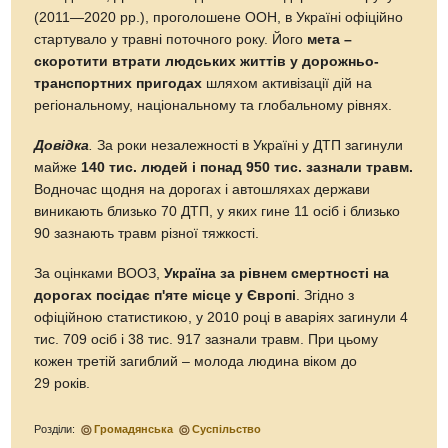
(2011—2020 рр.), проголошене ООН, в Україні офіційно
стартувало у травні поточного року. Його
мета –
скоротити втрати людських життів у дорожньо-
транспортних пригодах
шляхом активізації дій на
регіональному, національному та глобальному рівнях.
Довідка
.
За роки незалежності в Україні у ДТП загинули
майже
140 тис. людей і понад 950 тис. зазнали травм.
Водночас щодня на дорогах і автошляхах держави
виникають близько 70 ДТП, у яких гине 11 осіб і близько
90 зазнають травм різної тяжкості.
За оцінками ВООЗ,
Україна за рівнем смертності на
дорогах посідає п'яте місце у Європі
. Згідно з
офіційною статистикою, у 2010 році в аваріях загинули 4
тис. 709 осіб і 38 тис. 917 зазнали травм. При цьому
кожен третій загиблий – молода людина віком до
29 років.
Розділи:
Громадянська
Суспільство