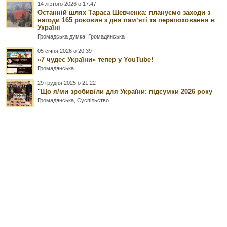
14 лютого 2026 о 17:47
Останній шлях Тараса Шевченка: плануємо заходи з
нагоди 165 роковин з дня памʼяті та перепоховання в
Україні
Громадська думка
,
Громадянська
05 січня 2026 о 20:39
«7 чудес України» тепер у YouTube!
Громадянська
29 грудня 2025 о 21:22
"Що я/ми зробив/ли для України: підсумки 2026 року
Громадянська
,
Суспільство