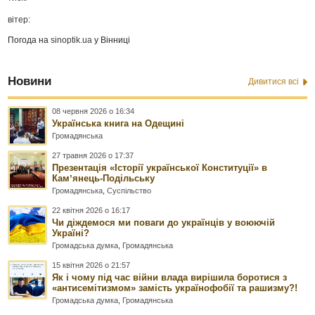
вітер:
Погода на
sinoptik.ua
у Вінниці
Новини
Дивитися всі
08 червня 2026 о 16:34
Українська книга на Одещині
Громадянська
27 травня 2026 о 17:37
Презентація «Історії української Конституції» в
Камʼянець-Подільську
Громадянська
,
Суспільство
22 квітня 2026 о 16:17
Чи діждемося ми поваги до українців у воюючій
Україні?
Громадська думка
,
Громадянська
15 квітня 2026 о 21:57
Як і чому під час війни влада вирішила боротися з
«антисемітизмом» замість українофобії та рашизму?!
Громадська думка
,
Громадянська