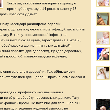
Зокрема,
скасовано
повторну вакцинацію
проти туберкульозу в 14 років, а також у 15
проти краснухи у дівчат.
ичному календарі
розширено перелік
окрема, до вже існуючого списку інфекцій, що містить
атиту В, грипу, пневмококової інфекції та
тики яких існує вакцина, зареєстрована в Україні,
 обов’язковим щепленням тільки для дітей),
мічний паротит (для дорослих), кір (для дорослих),
ей і дорослих), папіломавірусна інфекція,
плення за станом здоров’я». Так,
збільшився
икористовуватися для щеплень проти пневмококової й
оведенні профілактичної вакцинації є
ди
на збір та обробку персональних даних». Таку
х країнах Європи. Це потрібно для того, щоб як і
і дані для ведення медичної звітності, не