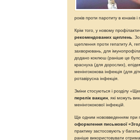
років проти паротиту в юнаків і 
Крім того, у новому профілакт
рекомендованих щеплень
. З
щеплення проти гепатиту А, геп
захворювань, для імунопрофілак
додано коклюш (раніше це було
краснуха (для дорослих), епіде
менінгококова інфекція (для діт
ротавірусна інфекція.
Зміни стосуються і розділу «Ще
перелік вакцин
, які можуть в
менінгококової інфекцій.
Ще одним нововведенням при пр
оформлення письмової «Зго
практику застосовують у багатьо
раніше використовувати отриман