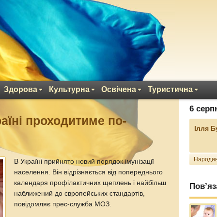
Здорова
Культурна
Освічена
Туристична
6 серп
аїні проходитиме по-
Ілля 
Народив
В Україні прийнято новий порядок імунізації
населення. Він відрізняється від попереднього
календаря профілактичних щеплень і найбільш
Пов’яз
наближений до європейських стандартів,
повідомляє прес-служба МОЗ.