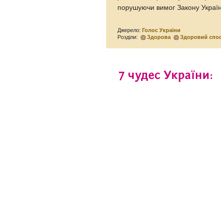
порушуючи вимог Закону Украї
Джерело:
Голос України
Розділи:
Здорова
Здоровий спос