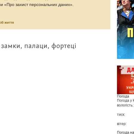
ни «Про захист персональних даних».
іб життя
Погода
Погода у
вологість:
тиск:
вітер:
Погода н