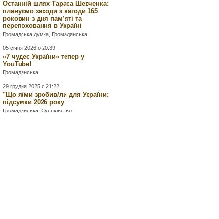
Останній шлях Тараса Шевченка:
плануємо заходи з нагоди 165
роковин з дня памʼяті та
перепоховання в Україні
Громадська думка
,
Громадянська
05 січня 2026 о 20:39
«7 чудес України» тепер у
YouTube!
Громадянська
29 грудня 2025 о 21:22
"Що я/ми зробив/ли для України:
підсумки 2026 року
Громадянська
,
Суспільство