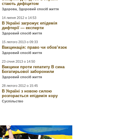
стають дефіцитом
Здорова
,
Здоровий спосіб життя
14 липня 2012 о 14:53
В Україні загрожує епідемія
дифтерії — експерти
Здоровий спосіб життя
15 лютого 2013 о 09:33
Вакцинація: право чи обов’язок
Здоровий спосіб життя
23 січня 2013 о 14:50
Вакцини проти гепатиту В сина
Богатирьової заборонили
Здоровий спосіб життя
28 лютого 2012 о 15:45
В Україні з новою силою
розгорається епідемія кору
Суспільство