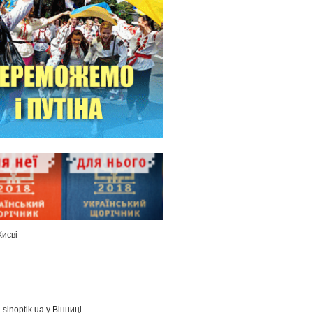
Києві
а
sinoptik.ua
у Вінниці