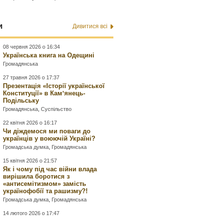
и
Дивитися всі
08 червня 2026 о 16:34
Українська книга на Одещині
Громадянська
27 травня 2026 о 17:37
Презентація «Історії української
Конституції» в Камʼянець-
Подільську
Громадянська
,
Суспільство
22 квітня 2026 о 16:17
Чи діждемося ми поваги до
українців у воюючій Україні?
Громадська думка
,
Громадянська
15 квітня 2026 о 21:57
Як і чому під час війни влада
вирішила боротися з
«антисемітизмом» замість
українофобії та рашизму?!
Громадська думка
,
Громадянська
14 лютого 2026 о 17:47