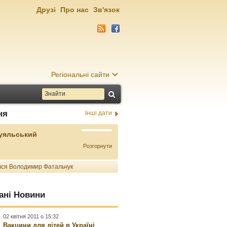
Друзі
Про нас
Зв'язок
Регіональні сайти
ня
Інші дати
Буяльський
Розгорнути
ся Володимир Фатальчук
ані Новини
02 квітня 2011 о 15:32
Вакцини для дітей в Україні