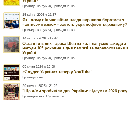
Україні?
Громадська думка
,
Громадянська
15 квітня 2026 о 21:57
Як і чому під час війни влада вирішила боротися з
«антисемітизмом» замість українофобії та рашизму?!
Громадська думка
,
Громадянська
14 лютого 2026 о 17:47
Останній шлях Тараса Шевченка: плануємо заходи з
нагоди 165 роковин з дня памʼяті та перепоховання в
Україні
Громадська думка
,
Громадянська
05 січня 2026 о 20:39
«7 чудес України» тепер у YouTube!
Громадянська
29 грудня 2025 о 21:22
"Що я/ми зробив/ли для України: підсумки 2026 року
Громадянська
,
Суспільство