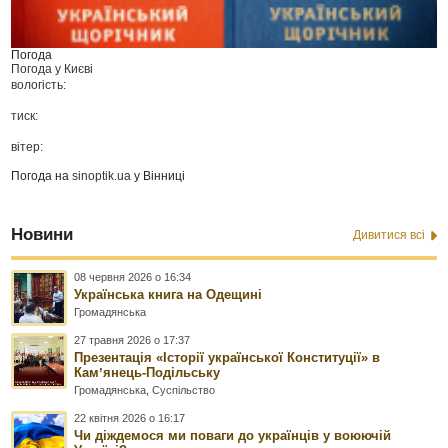
Погода
Погода у
Києві
вологість:
тиск:
вітер:
Погода на
sinoptik.ua
у Вінниці
Новини
Дивитися всі
08 червня 2026 о 16:34
Українська книга на Одещині
Громадянська
27 травня 2026 о 17:37
Презентація «Історії української Конституції» в
Камʼянець-Подільську
Громадянська
,
Суспільство
22 квітня 2026 о 16:17
Чи діждемося ми поваги до українців у воюючій