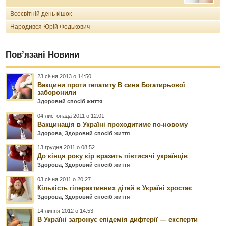
Всесвітній день кішок
Народився Юрій Федькович
Пов’язані Новини
23 січня 2013 о 14:50
Вакцини проти гепатиту В сина Богатирьової
заборонили
Здоровий спосіб життя
04 листопада 2011 о 12:01
Вакцинація в Україні проходитиме по-новому
Здорова
,
Здоровий спосіб життя
13 грудня 2011 о 08:52
До кінця року кір вразить півтисячі українців
Здорова
,
Здоровий спосіб життя
03 січня 2011 о 20:27
Кількість гіперактивних дітей в Україні зростає
Здорова
,
Здоровий спосіб життя
14 липня 2012 о 14:53
В Україні загрожує епідемія дифтерії — експерти