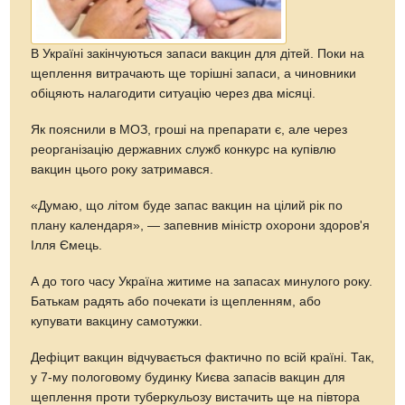
В Україні закінчуються запаси вакцин для дітей. Поки на
щеплення витрачають ще торішні запаси, а чиновники
обіцяють налагодити ситуацію через два місяці.
Як пояснили в МОЗ, гроші на препарати є, але через
реорганізацію державних служб конкурс на купівлю
вакцин цього року затримався.
«Думаю, що літом буде запас вакцин на цілий рік по
плану календаря», — запевнив міністр охорони здоров'я
Ілля Ємець.
А до того часу Україна житиме на запасах минулого року.
Батькам радять або почекати із щепленням, або
купувати вакцину самотужки.
Дефіцит вакцин відчувається фактично по всій країні. Так,
у 7-му пологовому будинку Києва запасів вакцин для
щеплення проти туберкульозу вистачить ще на півтора