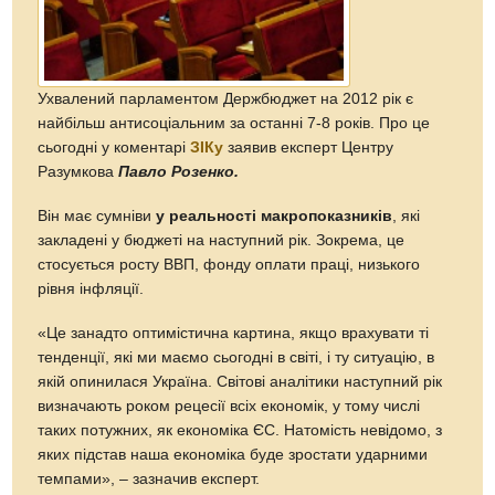
Ухвалений парламентом Держбюджет на 2012 рік є
найбільш антисоціальним за останні 7-8 років. Про це
сьогодні у коментарі
ЗІКу
заявив експерт Центру
Разумкова
Павло Розенко.
Він має сумніви
у реальності макропоказників
, які
закладені у бюджеті на наступний рік. Зокрема, це
стосується росту ВВП, фонду оплати праці, низького
рівня інфляції.
«Це занадто оптимістична картина, якщо врахувати ті
тенденції, які ми маємо сьогодні в світі, і ту ситуацію, в
якій опинилася Україна. Світові аналітики наступний рік
визначають роком рецесії всіх економік, у тому числі
таких потужних, як економіка ЄС. Натомість невідомо, з
яких підстав наша економіка буде зростати ударними
темпами», – зазначив експерт.