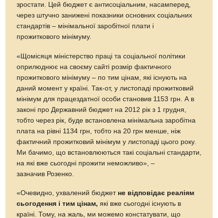
зростати. Цей бюджет є антисоціальним, насамперед,
через штучно занижені показники основних соціальних
стандартів – мінімальної заробітної плати і
прожиткового мінімуму.
«Щомісяця міністерство праці та соціальної політики
оприлюднює на своєму сайті розмір фактичного
прожиткового мінімуму – по тим цінам, які існують на
даний момент у країні. Так-от, у листопаді прожитковий
мінімум для працездатної особи становив 1153 грн. А в
законі про Державний бюджет на 2012 рік з 1 грудня,
тобто через рік, буде встановлена мінімальна заробітна
плата на рівні 1134 грн, тобто на 20 грн менше, ніж
фактичний прожитковий мінімум у листопаді цього року.
Ми бачимо, що встановлюються такі соціальні стандарти,
на які вже сьогодні прожити неможливо», –
зазначив Розенко.
«Очевидно, ухвалений бюджет
не відповідає реаліям
сьогодення і тим цінам,
які вже сьогодні існують в
країні. Тому, на жаль, ми можемо констатувати, що