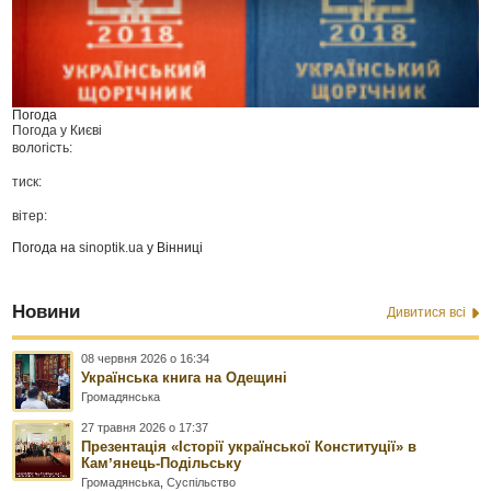
Погода
Погода у
Києві
вологість:
тиск:
вітер:
Погода на
sinoptik.ua
у Вінниці
Новини
Дивитися всі
08 червня 2026 о 16:34
Українська книга на Одещині
Громадянська
27 травня 2026 о 17:37
Презентація «Історії української Конституції» в
Камʼянець-Подільську
Громадянська
,
Суспільство