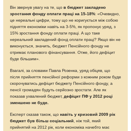
Він звернув увагу на те, що
в бюджет закладено
зростання фонду оплати праці на 15-18%
: «Очевидно,
це нереальні цифри, тому що не коригується між собою
підняття економіки навіть на 3-5%, як пропонує уряд, з
15% зростання фонду оплати праці. А що таке
нереальний закладений фонд оплати праці? Якщо він не
виконується, значить, бюджет Пенсійного фонду не
отримає планового фінансування. Отже, його дефіцит
буде більшим».
Взагалі, за словами Павла Розенка, уряд обіцяв, що
після прийняття пенсійної реформи з кожним роком буде
скорочуватись дефіцит бюджету Пенсійного фонду, а
пенсії громадян будуть серйозно зростати. Але як
показав ухвалений бюджет,
дефіцит ПФ у 2012 році
зменшено не буде.
Експерт сказав також, що
навіть у кризовий 2009 рік
бюджет був більш соціальний
, ніж той, який
прийнятий на 2012 рік, коли економіка начебто має