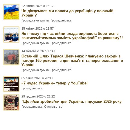
22 квітня 2026 о 16:17
Чи діждемося ми поваги до українців у воюючій
Україні?
Громадська думка
,
Громадянська
15 квітня 2026 о 21:57
Як і чому під час війни влада вирішила боротися з
«антисемітизмом» замість українофобії та рашизму?!
Громадська думка
,
Громадянська
14 лютого 2026 о 17:47
Останній шлях Тараса Шевченка: плануємо заходи з
нагоди 165 роковин з дня памʼяті та перепоховання в
Україні
Громадська думка
,
Громадянська
05 січня 2026 о 20:39
«7 чудес України» тепер у YouTube!
Громадянська
29 грудня 2025 о 21:22
"Що я/ми зробив/ли для України: підсумки 2026 року
Громадянська
,
Суспільство