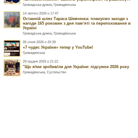
Громадська думка
,
Громадянська
14 лютого 2026 о 17:47
Останній шлях Тараса Шевченка: плануємо заходи з
нагоди 165 роковин з дня памʼяті та перепоховання в
Україні
Громадська думка
,
Громадянська
05 січня 2026 о 20:39
«7 чудес України» тепер у YouTube!
Громадянська
29 грудня 2025 о 21:22
"Що я/ми зробив/ли для України: підсумки 2026 року
Громадянська
,
Суспільство