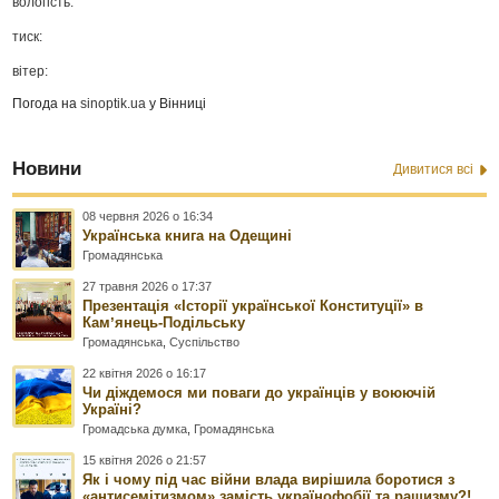
вологість:
тиск:
вітер:
Погода на
sinoptik.ua
у Вінниці
Новини
Дивитися всі
08 червня 2026 о 16:34
Українська книга на Одещині
Громадянська
27 травня 2026 о 17:37
Презентація «Історії української Конституції» в
Камʼянець-Подільську
Громадянська
,
Суспільство
22 квітня 2026 о 16:17
Чи діждемося ми поваги до українців у воюючій
Україні?
Громадська думка
,
Громадянська
15 квітня 2026 о 21:57
Як і чому під час війни влада вирішила боротися з
«антисемітизмом» замість українофобії та рашизму?!