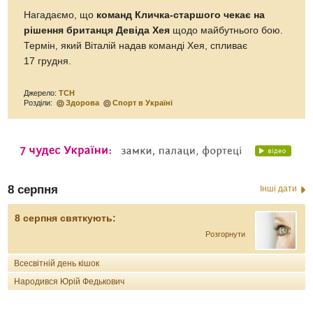
Нагадаємо, що
команд Кличка-старшого чекає на
рішення британця Девіда Хея
щодо майбутнього бою.
Термін, який Віталій надав команді Хея, спливає
17 грудня.
Джерело:
ТСН
Розділи:
Здорова
Спорт в Україні
8 серпня
Інші дати
8 серпня святкують:
Розгорнути
Всесвітній день кішок
Народився Юрій Федькович