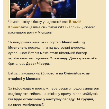
Чемпіон світу з боксу у надважкій вазі
Віталій
Кличко
захищатиме свій титул WBC наприкінці лютого
наступного року у Мюнхені.
Як повідомляє німецький портал
Abendzeitung
Muenchen
з посиланням на достовірні джерела,
суперником Віталія може стати німецький боксер
українського походження
Олександр Димитренко
або
британець
Дерек Чісора
.
Бій заплановано на
25 лютого на Олімпійському
стадіоні у Мюнхені.
За інформацією порталу, переговори з представництвом
стадіону вже вийшли на фінішну пряму, а про майбутній
бій
буде оголошено у наступну середу, 14 грудня,
на прес-конференції.