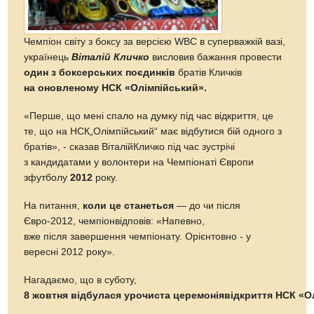
Чемпіон світу з боксу за версією WBC в суперважкій вазі,
українець
Віталій Кличко
висловив бажання провести
один з боксерських поєдинків
братів Кличків
на оновленому НСК «Олімпійський».
«Перше, що мені спало на думку під час відкриття, це
те, що на НСК„Олімпійський“ має відбутися бій одного з
братів», - сказав ВіталійКличко під час зустрічі
з кандидатами у волонтери на Чемпіонаті Європи
зфутболу
2012
року.
На питання,
коли це станеться
— до чи після
Євро-2012, чемпіонвідповів: «Напевно,
вже після завершення чемпіонату. Орієнтовно - у
вересні 2012 року».
Нагадаємо, що в суботу,
8 жовтня відбулася урочиста церемоніявідкриття НСК «О