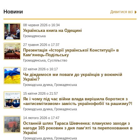
Новини
Дивитися всі
08 червня 2026 о 16:34
Українська книга на Одещині
Громадянська
27 травня 2026 о 17:37
Презентація «Історії української Конституції» в
Камʼянець-Подільську
Громадянська
,
Суспільство
22 квітня 2026 о 16:17
Чи діждемося ми поваги до українців у воюючій
Україні?
Громадська думка
,
Громадянська
15 квітня 2026 о 21:57
Як і чому під час війни влада вирішила боротися з
«антисемітизмом» замість українофобії та рашизму?!
Громадська думка
,
Громадянська
14 лютого 2026 о 17:47
Останній шлях Тараса Шевченка: плануємо заходи з
нагоди 165 роковин з дня памʼяті та перепоховання в
Україні
Громадська думка
,
Громадянська