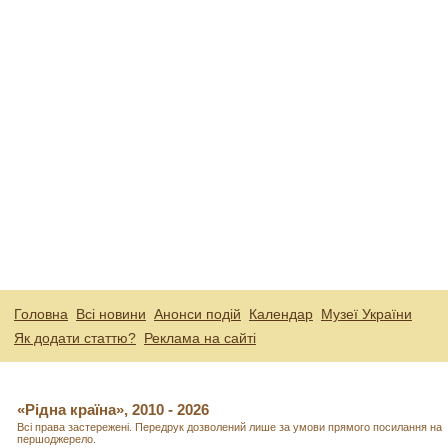
Головна
Всі новини
Анонси подій
Календар
Музеї України
Як додати статтю?
Реклама на сайті
«Рідна країна», 2010 - 2026
Всі права застережені. Передрук дозволений лише за умови прямого посилання на
першоджерело.