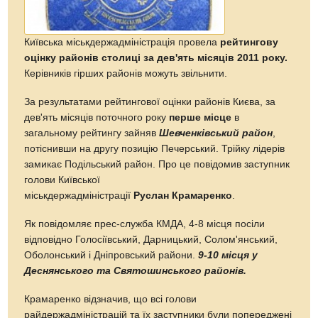
Київська міськдержадміністрація провела
рейтингову
оцінку районів столиці за дев'ять місяців 2011 року.
Керівників гірших районів можуть звільнити.
За результатами рейтингової оцінки районів Києва, за
дев'ять місяців поточного року
перше місце
в
загальному рейтингу зайняв
Шевченківський район
,
потіснивши на другу позицію Печерський. Трійку лідерів
замикає Подільський район. Про це повідомив заступник
голови Київської
міськдержадміністрації
Руслан Крамаренко
.
Як повідомляє прес-служба КМДА, 4-8 місця посіли
відповідно Голосіївський, Дарницький, Солом'янський,
Оболонський і Дніпровський райони.
9-10 місця у
Деснянського та Святошинського районів.
Крамаренко відзначив, що всі голови
райдержадміністрацій та їх заступники були попереджені