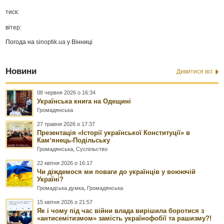
тиск:
вітер:
Погода на
sinoptik.ua
у Вінниці
Новини
Дивитися всі
08 червня 2026 о 16:34
Українська книга на Одещині
Громадянська
27 травня 2026 о 17:37
Презентація «Історії української Конституції» в
Камʼянець-Подільську
Громадянська
,
Суспільство
22 квітня 2026 о 16:17
Чи діждемося ми поваги до українців у воюючій
Україні?
Громадська думка
,
Громадянська
15 квітня 2026 о 21:57
Як і чому під час війни влада вирішила боротися з
«антисемітизмом» замість українофобії та рашизму?!