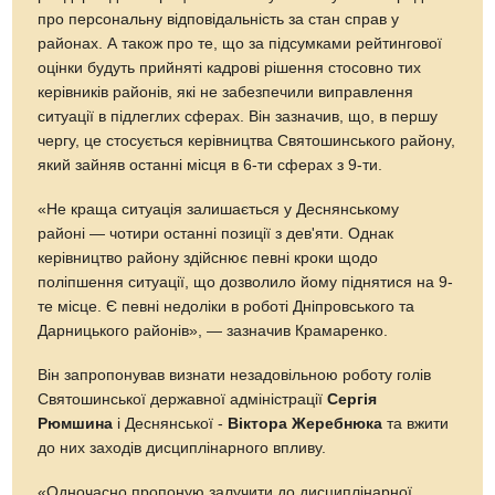
про персональну відповідальність за стан справ у
районах. А також про те, що за підсумками рейтингової
оцінки будуть прийняті кадрові рішення стосовно тих
керівників районів, які не забезпечили виправлення
ситуації в підлеглих сферах. Він зазначив, що, в першу
чергу, це стосується керівництва Святошинського району,
який зайняв останні місця в 6-ти сферах з 9-ти.
«Не краща ситуація залишається у Деснянському
районі — чотири останні позиції з дев'яти. Однак
керівництво району здійснює певні кроки щодо
поліпшення ситуації, що дозволило йому піднятися на 9-
те місце. Є певні недоліки в роботі Дніпровського та
Дарницького районів», — зазначив Крамаренко.
Він запропонував визнати незадовільною роботу голів
Святошинської державної адміністрації
Сергія
Рюмшина
і Деснянської -
Віктора Жеребнюка
та вжити
до них заходів дисциплінарного впливу.
«Одночасно пропоную залучити до дисциплінарної