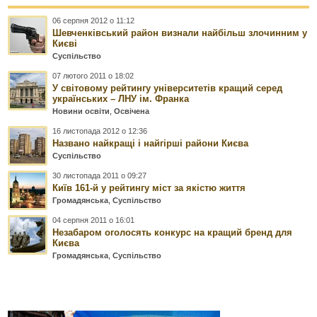
06 серпня 2012 о 11:12
Шевченківський район визнали найбільш злочинним у
Києві
Суспільство
07 лютого 2011 о 18:02
У світовому рейтингу університетів кращий серед
українських – ЛНУ ім. Франка
Новини освіти
,
Освічена
16 листопада 2012 о 12:36
Названо найкращі і найгірші райони Києва
Суспільство
30 листопада 2011 о 09:27
Київ 161-й у рейтингу міст за якістю життя
Громадянська
,
Суспільство
04 серпня 2011 о 16:01
Незабаром оголосять конкурс на кращий бренд для
Києва
Громадянська
,
Суспільство