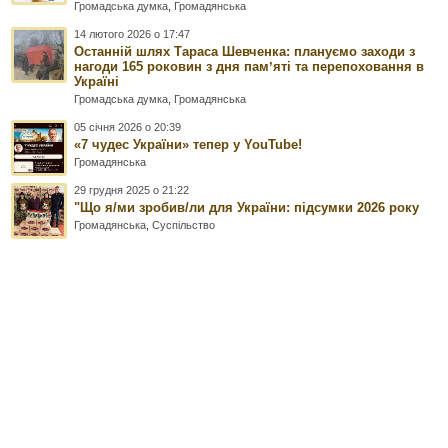
Громадська думка
,
Громадянська
14 лютого 2026 о 17:47
Останній шлях Тараса Шевченка: плануємо заходи з
нагоди 165 роковин з дня памʼяті та перепоховання в
Україні
Громадська думка
,
Громадянська
05 січня 2026 о 20:39
«7 чудес України» тепер у YouTube!
Громадянська
29 грудня 2025 о 21:22
"Що я/ми зробив/ли для України: підсумки 2026 року
Громадянська
,
Суспільство