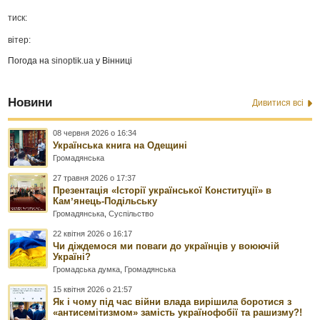
тиск:
вітер:
Погода на
sinoptik.ua
у Вінниці
Новини
Дивитися всі
08 червня 2026 о 16:34
Українська книга на Одещині
Громадянська
27 травня 2026 о 17:37
Презентація «Історії української Конституції» в
Камʼянець-Подільську
Громадянська
,
Суспільство
22 квітня 2026 о 16:17
Чи діждемося ми поваги до українців у воюючій
Україні?
Громадська думка
,
Громадянська
15 квітня 2026 о 21:57
Як і чому під час війни влада вирішила боротися з
«антисемітизмом» замість українофобії та рашизму?!