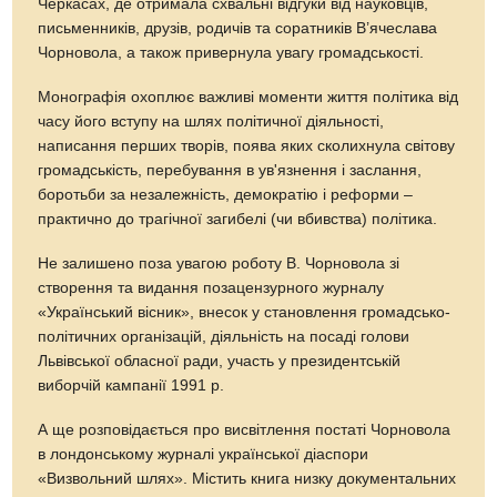
Черкасах, де отримала схвальні відгуки від науковців,
письменників, друзів, родичів та соратників В’ячеслава
Чорновола, а також привернула увагу громадськості.
Монографія охоплює важливі моменти життя політика від
часу його вступу на шлях політичної діяльності,
написання перших творів, поява яких сколихнула світову
громадськість, перебування в ув'язнення і заслання,
боротьби за незалежність, демократію і реформи –
практично до трагічної загибелі (чи вбивства) політика.
Не залишено поза увагою роботу В. Чорновола зі
створення та видання позацензурного журналу
«Український вісник», внесок у становлення громадсько-
політичних організацій, діяльність на посаді голови
Львівської обласної ради, участь у президентській
виборчій кампанії 1991 р.
А ще розповідається про висвітлення постаті Чорновола
в лондонському журналі української діаспори
«Визвольний шлях». Містить книга низку документальних