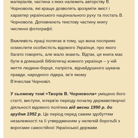
матеріалів, частина з яких належить авторству В.
Чорновола, які краще дозволять зрозуміти зміст і
характер українського національного руху та постать В.
Чорновола. Доповнюють текстову частину книгу
численні фотографії.
Важливість праці полягає в тому, що вона посприяє
осмислити особистість відомого Українця, про якого
багато говорять, але мало знають. Відтак, ця книга має
бути в домашній бібліотечці кожного українця – у ній
життя людини-борця, патріота, відчайдушного шукача
правди, народного лідера, ім’я якому
В’ячеслав Чорновіл.
У сьомому томі «Творів В. Чорновола»
уміщено його
статті, виступи, інтерв’ю періоду початку державотворчої
діяльності відомого політика
від весни 1990 р. до
грудня 1992 р.
Це період перед самим здобуттям
незалежності та її утвердженням у нелегкій боротьбі з
ворогами самостійної Української держави.