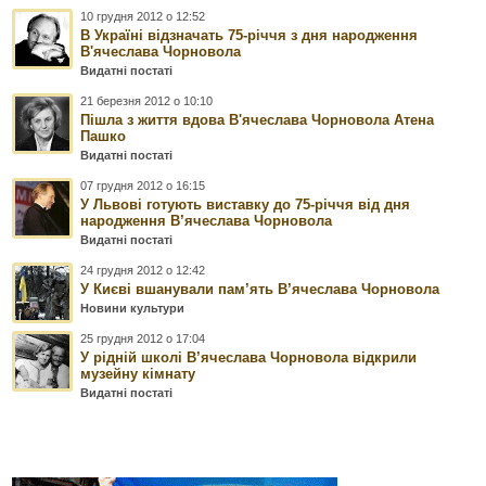
10 грудня 2012 о 12:52
В Україні відзначать 75-річчя з дня народження
В'ячеслава Чорновола
Видатні постаті
21 березня 2012 о 10:10
Пішла з життя вдова В'ячеслава Чорновола Атена
Пашко
Видатні постаті
07 грудня 2012 о 16:15
У Львові готують виставку до 75-річчя від дня
народження В’ячеслава Чорновола
Видатні постаті
24 грудня 2012 о 12:42
У Києві вшанували пам’ять В’ячеслава Чорновола
Новини культури
25 грудня 2012 о 17:04
У рідній школі В’ячеслава Чорновола відкрили
музейну кімнату
Видатні постаті