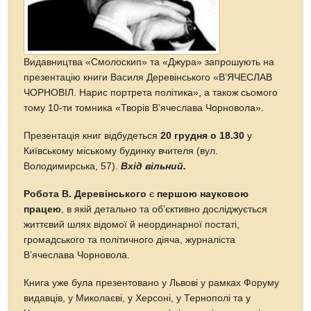
Видавництва «Смолоскип» та «Джура» запрошують на
презентацію книги Василя Деревінського «В’ЯЧЕСЛАВ
ЧОРНОВІЛ. Нарис портрета політика», а також сьомого
тому 10-ти томника «Творів В’ячеслава Чорновола».
Презентація книг відбудеться
20 грудня о 18.30
у
Київському міському будинку вчителя (вул.
Володимирська, 57).
Вхід вільний.
Робота В. Деревінського
є
першою науковою
працею
, в якій детально та об’єктивно досліджується
життєвий шлях відомої й неординарної постаті,
громадського та політичного діяча, журналіста
В’ячеслава Чорновола.
Книга уже була презентовано у Львові у рамках Форуму
видавців, у Миколаєві, у Херсоні, у Тернополі та у