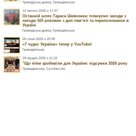
Громадська думка
,
Громадянська
14 лютого 2026 о 17:47
Останній шлях Тараса Шевченка: плануємо заходи з
нагоди 165 роковин з дня памʼяті та перепоховання в
Україні
Громадська думка
,
Громадянська
05 січня 2026 о 20:39
«7 чудес України» тепер у YouTube!
Громадянська
29 грудня 2025 о 21:22
"Що я/ми зробив/ли для України: підсумки 2026 року
Громадянська
,
Суспільство