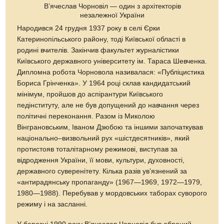
В’ячеслав Чорновіл — один з архітекторів
незалежної України
Народився 24 грудня 1937 року в селі Єрки
Катеринопільського району, тоді Київської області в
родині вчителів. Закінчив факультет журналістики
Київського державного університету ім. Тараса Шевченка.
Дипломна робота Чорновола називалася: «Публіцистика
Бориса Грінченка». У 1964 роцi склав кандидатський
мінімум, пройшов до аспірантури Київського
педінституту, але не був допущений до навчання через
політичні переконання. Разом із Миколою
Вінграновським, Іваном Дзюбою та іншими започаткував
національно–визвольний рух «шістдесятників», який
протистояв тоталітарному режимові, виступав за
відродження України, її мови, культури, духовності,
державного суверенітету. Кілька разів ув’язнений за
«антирадянську пропаганду» (1967—1969, 1972—1979,
1980—1988). Перебував у мордовських таборах суворого
режиму і на засланні.