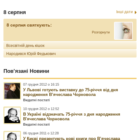
8 серпня
Інші дати
8 серпня святкують:
Розгорнути
Всесвітній день кішок
Народився Юрій Федькович
Пов’язані Новини
07 грудня 2012 о 16:15
У Львові готують виставку до 75-річчя від дня
народження В’ячеслава Чорновола
Видатні постаті
10 грудня 2012 о 12:52
В Україні відзначать 75-річчя з дня народження
В'ячеслава Чорновола
Видатні постаті
06 грудня 2011 о 12:28
У Києві презентують нові книги про В’ячеслава