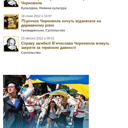
Чорновола
Культурна
,
Новини культури
18 січня 2012 о 14:07
75-річчня Чорновола хочуть відзначати на
державному рівні
Громадянська
,
Суспільство
23 лютого 2012 о 09:51
Справу загибелі В’ячеслава Чорновола можуть
закрити за терміном давності
Суспільство