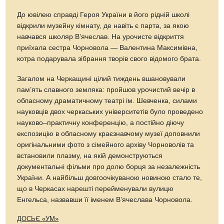
До ювілею справді Героя України в його рідній школі
відкрили музейну кімнату, де навіть є парта, за якою
навчався школяр В’ячеслав. На урочисте відкриття
приїхала сестра Чорновола — Валентина Максимівна,
котра подарувала зібрання творів свого відомого брата.
Загалом на Черкащині цілий тиждень вшановували
пам’ять славного земляка: пройшов урочистий вечір в
обласному драматичному театрі ім. Шевченка, силами
науковців двох черкаських університетів було проведено
науково–практичну конференцію, а постійно діючу
експозицію в обласному краєзнавчому музеї доповнили
оригінальними фото з сімейного архіву Чорноволів та
встановили плазму, на якій демонструються
документальні фільми про долю борця за незалежність
України. А найбільш довгоочікуваною новиною стало те,
що в Черкасах нарешті перейменували вулицю
Енгельса, назвавши її іменем В’ячеслава Чорновола.
ДОСЬЄ «УМ»