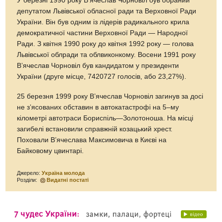
У березні 1990 року В’ячеслав Чорновіл був обраний
депутатом Львівської обласної ради та Верховної Ради
України. Він був одним із лідерів радикального крила
демократичної частини Верховної Ради — Народної
Ради. З квітня 1990 року до квітня 1992 року — голова
Львівської облради та облвиконкому. Восени 1991 року
В’ячеслав Чорновіл був кандидатом у президенти
України (друге місце, 7420727 голосів, або 23,27%).
25 березня 1999 року В’ячеслав Чорновіл загинув за досі
не з’ясованих обставин в автокатастрофі на 5–му
кілометрі автотраси Бориспіль—Золотоноша. На місці
загибелі встановили справжній козацький хрест.
Поховали В’ячеслава Максимовича в Києві на
Байковому цвинтарі.
Джерело:
Україна молода
Розділи:
Видатні постаті