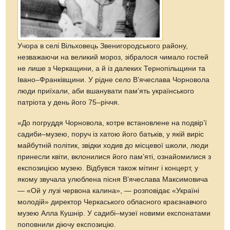
Учора в селі Вільховець Звенигородського району,
незважаючи на великий мороз, зібралося чимало гостей
не лише з Черкащини, а й iз далеких Тернопільщини та
Івано–Франківщини. У рідне село В’ячеслава Чорновола
люди приїхали, аби вшанувати пам’ять українського
патріота у день його 75–річчя.
«До погруддя Чорновола, котре встановлене на подвір’ї
садиби–музею, поруч iз хатою його батьків, у якій виріс
майбутній політик, звідки ходив до місцевої школи, люди
принесли квіти, вклонилися його пам’яті, ознайомилися з
експозицією музею. Відбувся також мітинг і концерт, у
якому звучала улюблена пісня В’ячеслава Максимовича
— «Ой у лузі червона калина», — розповідає «Україні
молодій» директор Черкаського обласного краєзнавчого
музею Алла Кушнір. У садибі–музеї новими експонатами
поповнили діючу експозицію.