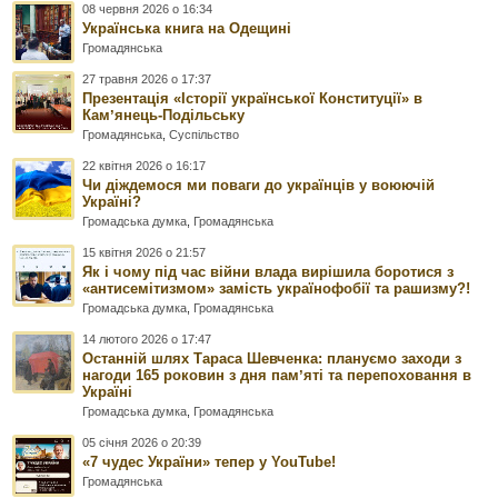
08 червня 2026 о 16:34
Українська книга на Одещині
Громадянська
27 травня 2026 о 17:37
Презентація «Історії української Конституції» в
Камʼянець-Подільську
Громадянська
,
Суспільство
22 квітня 2026 о 16:17
Чи діждемося ми поваги до українців у воюючій
Україні?
Громадська думка
,
Громадянська
15 квітня 2026 о 21:57
Як і чому під час війни влада вирішила боротися з
«антисемітизмом» замість українофобії та рашизму?!
Громадська думка
,
Громадянська
14 лютого 2026 о 17:47
Останній шлях Тараса Шевченка: плануємо заходи з
нагоди 165 роковин з дня памʼяті та перепоховання в
Україні
Громадська думка
,
Громадянська
05 січня 2026 о 20:39
«7 чудес України» тепер у YouTube!
Громадянська