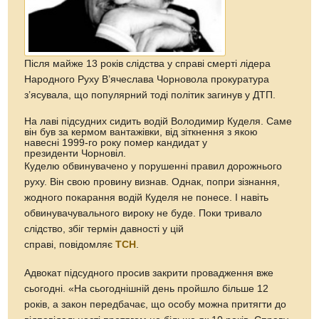
Після майже 13 років слідства у справі смерті лідера
Народного Руху В’ячеслава Чорновола прокуратура
з’ясувала, що популярний тоді політик загинув у ДТП.
На лаві підсудних сидить водій Володимир Куделя. Саме
він був за кермом вантажівки, від зіткнення з якою
навесні 1999-го року помер кандидат у
президенти Чорновіл.
Куделю обвинувачено у порушенні правил дорожнього
руху. Він свою провину визнав. Однак, попри зізнання,
жодного покарання водій Куделя не понесе. І навіть
обвинувачувального вироку не буде. Поки тривало
слідство, збіг термін давності у цій
справі, повідомляє
ТСН
.
Адвокат підсудного просив закрити провадження вже
сьогодні. «На сьогоднішній день пройшло більше 12
років, а закон передбачає, що особу можна притягти до