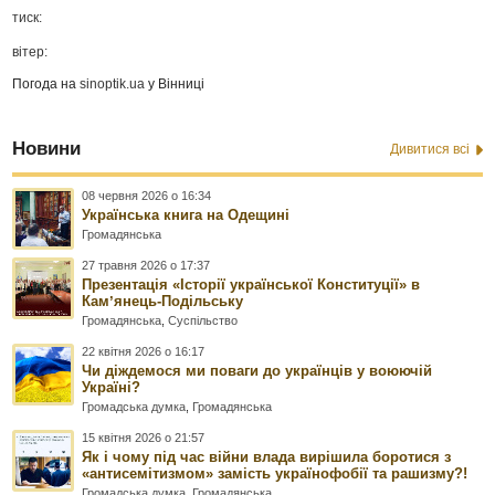
тиск:
вітер:
Погода на
sinoptik.ua
у Вінниці
Новини
Дивитися всі
08 червня 2026 о 16:34
Українська книга на Одещині
Громадянська
27 травня 2026 о 17:37
Презентація «Історії української Конституції» в
Камʼянець-Подільську
Громадянська
,
Суспільство
22 квітня 2026 о 16:17
Чи діждемося ми поваги до українців у воюючій
Україні?
Громадська думка
,
Громадянська
15 квітня 2026 о 21:57
Як і чому під час війни влада вирішила боротися з
«антисемітизмом» замість українофобії та рашизму?!
Громадська думка
,
Громадянська