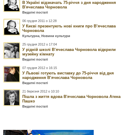
В Україні відзначать 75-річчя з дня народження
В'ячеслава Чорновола
Видатні постаті
06 грудня 2011 о 12:28
У Києві презентують нові книги про В’ячеслава
Чорновола
Культурна
,
Новини культури
25 грудня 2012 о 17:04
У рідній школі В’ячеслава Чорновола відкрили
музейну кімнату
Видатні постаті
07 грудня 2012 о 16:15
У Львові готують виставку до 75-річчя від дня
народження В’ячеслава Чорновола
Видатні постаті
21 березня 2012 о 10:10
Пішла з життя вдова В'ячеслава Чорновола Атена
Пашко
Видатні постаті