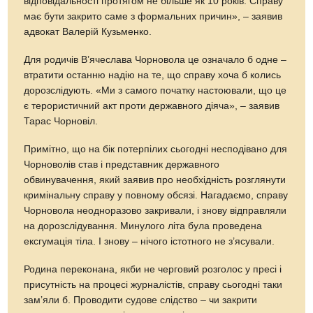
відповідальності протягом не більше як 10 років. Справу
має бути закрито саме з формальних причин», – заявив
адвокат Валерій Кузьменко.
Для родичів В’ячеслава Чорновола це означало б одне –
втратити останню надію на те, що справу хоча б колись
дорозслідують. «Ми з самого початку настоювали, що це
є терористичний акт проти державного діяча», – заявив
Тарас Чорновіл.
Примітно, що на бік потерпілих сьогодні несподівано для
Чорноволів став і представник державного
обвинувачення, який заявив про необхідність розглянути
кримінальну справу у повному обсязі. Нагадаємо, справу
Чорновола неодноразово закривали, і знову відправляли
на дорозслідування. Минулого літа була проведена
ексгумація тіла. І знову – нічого істотного не з’ясували.
Родина переконана, якби не черговий розголос у пресі і
присутність на процесі журналістів, справу сьогодні таки
зам’яли б. Проводити судове слідство – чи закрити