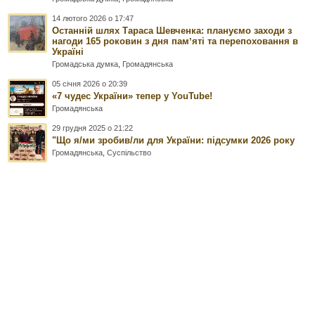
14 лютого 2026 о 17:47
Останній шлях Тараса Шевченка: плануємо заходи з
нагоди 165 роковин з дня памʼяті та перепоховання в
Україні
Громадська думка
,
Громадянська
05 січня 2026 о 20:39
«7 чудес України» тепер у YouTube!
Громадянська
29 грудня 2025 о 21:22
"Що я/ми зробив/ли для України: підсумки 2026 року
Громадянська
,
Суспільство