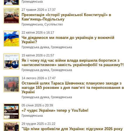
Громадянська
27 травня 2026 о 17:37
Презентація «Історії української Конституції» в
Камʼянець-Подільську
Громадянська
,
Суспільство
22 квітня 2026 о 16:17
Чи діждемося ми поваги до українців у воюючій
Україні?
Громадська думка
,
Громадянська
15 квітня 2026 о 21:57
Як і чому під час війни влада вирішила боротися з
«антисемітизмом» замість українофобії та рашизму?!
Громадська думка
,
Громадянська
14 лютого 2026 о 17:47
Останній шлях Тараса Шевченка: плануємо заходи з
нагоди 165 роковин з дня памʼяті та перепоховання в
Україні
Громадська думка
,
Громадянська
05 січня 2026 о 20:39
«7 чудес України» тепер у YouTube!
Громадянська
29 грудня 2025 о 21:22
"Що я/ми зробив/ли для України: підсумки 2026 року