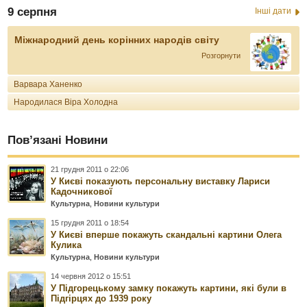
9 серпня
Інші дати
Міжнародний день корінних народів світу
Розгорнути
Варвара Ханенко
Народилася Віра Холодна
Пов’язані Новини
21 грудня 2011 о 22:06
У Києві показують персональну виставку Лариси
Кадочникової
Культурна
,
Новини культури
15 грудня 2011 о 18:54
У Києві вперше покажуть скандальні картини Олега
Кулика
Культурна
,
Новини культури
14 червня 2012 о 15:51
У Підгорецькому замку покажуть картини, які були в
Підгірцях до 1939 року