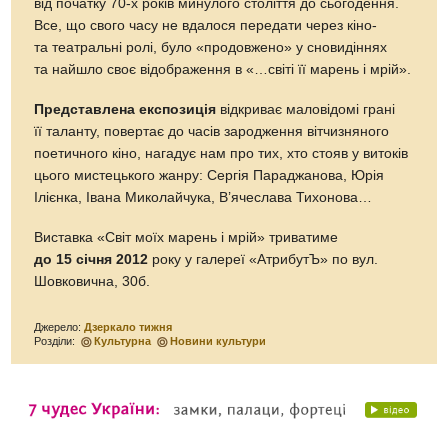
від початку 70-х років минулого століття до сьогодення.
Все, що свого часу не вдалося передати через кіно-
та театральні ролі, було «продовжено» у сновидіннях
та найшло своє відображення в «…світі її марень і мрій».
Представлена експозиція
відкриває маловідомі грані
її таланту, повертає до часів зародження вітчизняного
поетичного кіно, нагадує нам про тих, хто стояв у витоків
цього мистецького жанру: Сергія Параджанова, Юрія
Ілієнка, Івана Миколайчука, В’ячеслава Тихонова…
Виставка «Світ моїх марень і мрій» триватиме
до 15 січня 2012
року у галереї «АтрибутЪ» по вул.
Шовковична, 30б.
Джерело:
Дзеркало тижня
Розділи:
Культурна
Новини культури