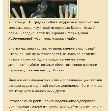
У п’ятницю,
16 грудня,
у Києві відкрилася персональна
виставка живопису і графіки лауреата Шевченківської
премії, народної артистки України і Росії
Лариси
Кадочникової
«Світ моїх марень і мрій».
Значна частина картин, які представлені в експозиції,
ніколи раніше не виставлялася і, як заявила артистка,
більше ніколи не будуть представлені на огляд
української публіки, оскільки після закінчення виставки
будуть відправлені нею до Москви.
Йдеться насамперед про інтимно-поетичний цикл картин
акторки-художниці, який раніше доводилося бачити лише
вузькому колу її найближчих друзів.
Ретроспектива робіт Лариси Кадочнікової відображає
різні періоди творчої діяльності корифейки театру і кіно –