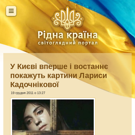
У Києві вперше і востаннє
покажуть картини Лариси
Кадочнікової
19 грудня 2011 о 13:27