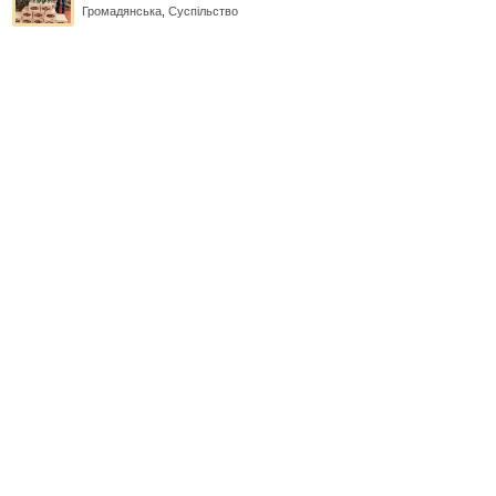
Громадянська
,
Суспільство