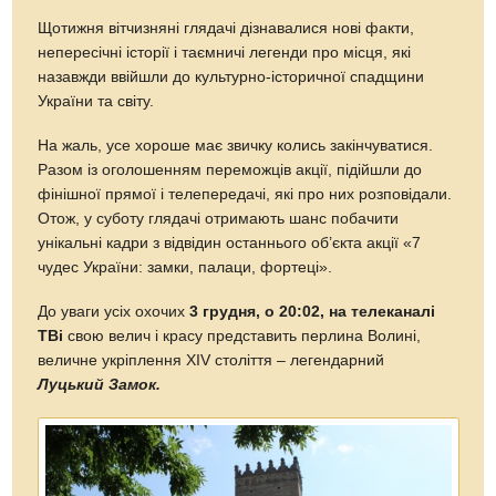
Щотижня вітчизняні глядачі дізнавалися нові факти,
непересічні історії і таємничі легенди про місця, які
назавжди ввійшли до культурно-історичної спадщини
України та світу.
На жаль, усе хороше має звичку колись закінчуватися.
Разом із оголошенням переможців акції, підійшли до
фінішної прямої і телепередачі, які про них розповідали.
Отож, у суботу глядачі отримають шанс побачити
унікальні кадри з відвідин останнього об’єкта акції «7
чудес України: замки, палаци, фортеці».
До уваги усіх охочих
3 грудня, о 20:02, на телеканалі
ТВі
свою велич і красу представить перлина Волині,
величне укріплення XIV століття – легендарний
Луцький Замок.