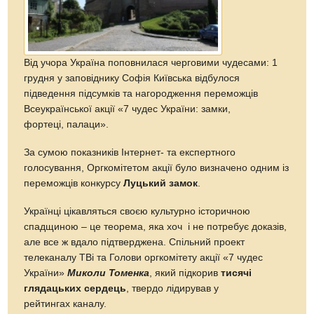
Від учора Україна поповнилася черговими чудесами: 1
грудня у заповіднику Софія Київська відбулося
підведення підсумків та нагородження переможців
Всеукраїнської акції «7 чудес України: замки,
фортеці, палаци».
За сумою показників Інтернет- та експертного
голосування, Оргкомітетом акції було визначено одним із
переможців конкурсу
Луцький замок
.
Українці цікавляться своєю культурно історичною
спадщиною – це теорема, яка хоч і не потребує доказів,
але все ж вдало підтверджена. Спільний проект
телеканалу ТВі та Голови оргкомітету акції «7 чудес
України»
Миколи Томенка
, який підкорив
тисячі
глядацьких сердець
, твердо лідирував у
рейтингах каналу.