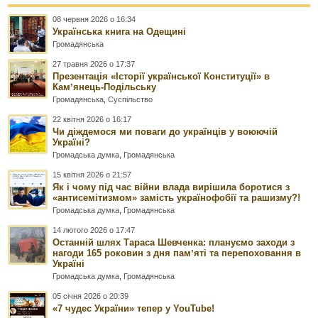
08 червня 2026 о 16:34
Українська книга на Одещині
Громадянська
27 травня 2026 о 17:37
Презентація «Історії української Конституції» в
Камʼянець-Подільську
Громадянська
,
Суспільство
22 квітня 2026 о 16:17
Чи діждемося ми поваги до українців у воюючій
Україні?
Громадська думка
,
Громадянська
15 квітня 2026 о 21:57
Як і чому під час війни влада вирішила боротися з
«антисемітизмом» замість українофобії та рашизму?!
Громадська думка
,
Громадянська
14 лютого 2026 о 17:47
Останній шлях Тараса Шевченка: плануємо заходи з
нагоди 165 роковин з дня памʼяті та перепоховання в
Україні
Громадська думка
,
Громадянська
05 січня 2026 о 20:39
«7 чудес України» тепер у YouTube!