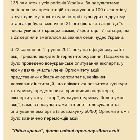
138 пам’яток з усіх регіонів України. За результатами
регіональних презентацій та опитування 100 експертів у
галузі туризму, архітектури, історії і культури на другому
етапі акції було визначено 21-ого фіналіста акції. До їх
числа увійшло 7 кращих замків, 7 фортець і 7 палаців, які
з 22 серпня й змагалися за звання семи чудес України.
З 22 серпня по 1 грудня 2011 року на офіційному сайті
акції тривало відкрите Інтернет-голосування. Паралельно
було проведено всеукраїнське опитування експертів, у
якому взяли участь члени Оргкомітету акції,
представники обласних оргкомітетів, керівники
державних інституцій, що опікуються розвитком культури
та туризму, представники туристичних операторів,
експерти у галузі історії, культури і туризму. Згідно умов
акції, саме за результатами Інтернет-голосування та
опитування експертів (з розрахунку 50/50) Оргкомітетом і
було визначено переможців акції.
"Рідна країна", фото надані прес-службою акції