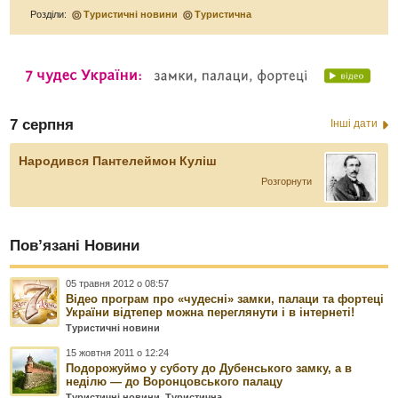
Розділи:
Туристичні новини
Туристична
7 серпня
Інші дати
Народився Пантелеймон Куліш
Розгорнути
Пов’язані Новини
05 травня 2012 о 08:57
Відео програм про «чудесні» замки, палаци та фортеці
України відтепер можна переглянути і в інтернеті!
Туристичні новини
15 жовтня 2011 о 12:24
Подорожуймо у суботу до Дубенського замку, а в
неділю — до Воронцовського палацу
Туристичні новини
,
Туристична