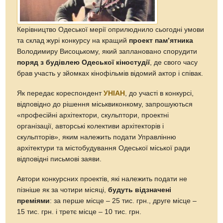
Керівництво Одеської мерії оприлюднило сьогодні умови
та склад журі конкурсу на кращий
проект пам’ятника
Володимиру Висоцькому, який заплановано спорудити
поряд з будівлею Одеської кіностудії
, де свого часу
брав участь у зйомках кінофільмів відомий актор і співак.
Як передає кореспондент
УНІАН
, до участі в конкурсі,
відповідно до рішення міськвиконкому, запрошуються
«професійні архітектори, скульптори, проектні
організації, авторські колективи архітекторів і
скульпторів», яким належить подати Управлінню
архітектури та містобудування Одеської міської ради
відповідні письмові заяви.
Автори конкурсних проектів, які належить подати не
пізніше як за чотири місяці,
будуть відзначені
преміями
: за перше місце – 25 тис. грн., друге місце –
15 тис. грн. і третє місце – 10 тис. грн.