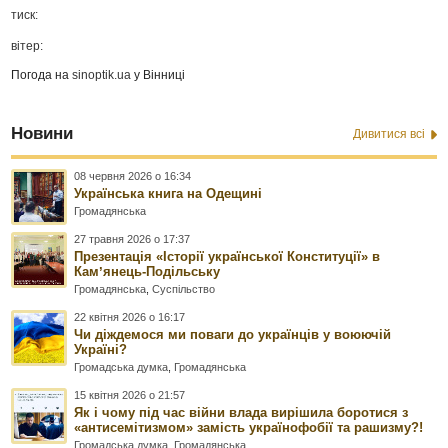
тиск:
вітер:
Погода на
sinoptik.ua
у Вінниці
Новини
Дивитися всі
08 червня 2026 о 16:34
Українська книга на Одещині
Громадянська
27 травня 2026 о 17:37
Презентація «Історії української Конституції» в
Камʼянець-Подільську
Громадянська
,
Суспільство
22 квітня 2026 о 16:17
Чи діждемося ми поваги до українців у воюючій
Україні?
Громадська думка
,
Громадянська
15 квітня 2026 о 21:57
Як і чому під час війни влада вирішила боротися з
«антисемітизмом» замість українофобії та рашизму?!
Громадська думка
,
Громадянська