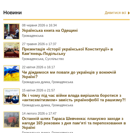
Новини
Дивитися всі
08 червня 2026 о 16:34
Українська книга на Одещині
Громадянська
27 травня 2026 о 17:37
Презентація «Історії української Конституції» в
Камʼянець-Подільську
Громадянська
,
Суспільство
22 квітня 2026 о 16:17
Чи діждемося ми поваги до українців у воюючій
Україні?
Громадська думка
,
Громадянська
15 квітня 2026 о 21:57
Як і чому під час війни влада вирішила боротися з
«антисемітизмом» замість українофобії та рашизму?!
Громадська думка
,
Громадянська
14 лютого 2026 о 17:47
Останній шлях Тараса Шевченка: плануємо заходи з
нагоди 165 роковин з дня памʼяті та перепоховання в
Україні
Громадська думка
,
Громадянська