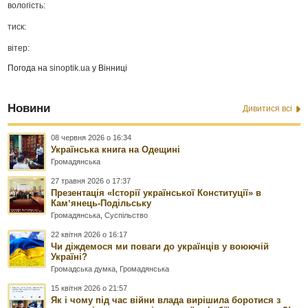
вологість:
тиск:
вітер:
Погода на
sinoptik.ua
у Вінниці
Новини
Дивитися всі
08 червня 2026 о 16:34
Українська книга на Одещині
Громадянська
27 травня 2026 о 17:37
Презентація «Історії української Конституції» в
Камʼянець-Подільську
Громадянська
,
Суспільство
22 квітня 2026 о 16:17
Чи діждемося ми поваги до українців у воюючій
Україні?
Громадська думка
,
Громадянська
15 квітня 2026 о 21:57
Як і чому під час війни влада вирішила боротися з