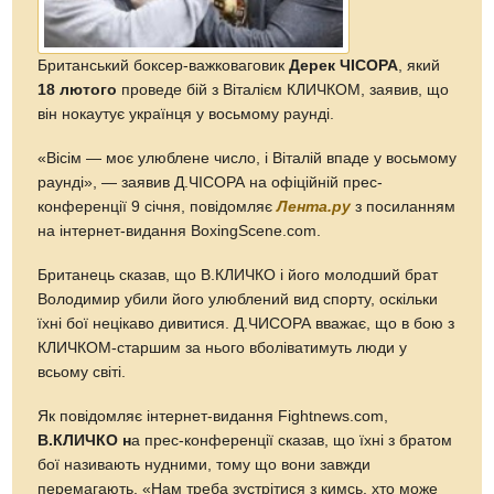
Британський боксер-важковаговик
Дерек ЧІСОРА
, який
18 лютого
проведе бій з Віталієм КЛИЧКОМ, заявив, що
він нокаутує українця у восьмому раунді.
«Вісім — моє улюблене число, і Віталій впаде у восьмому
раунді», — заявив Д.ЧІСОРА на офіційній прес-
конференції 9 січня, повідомляє
Лента.ру
з посиланням
на інтернет-видання BoxingScene.com.
Британець сказав, що В.КЛИЧКО і його молодший брат
Володимир убили його улюблений вид спорту, оскільки
їхні бої нецікаво дивитися. Д.ЧИСОРА вважає, що в бою з
КЛИЧКОМ-старшим за нього вболіватимуть люди у
всьому світі.
Як повідомляє інтернет-видання Fightnews.com,
В.КЛИЧКО н
а прес-конференції сказав, що їхні з братом
бої називають нудними, тому що вони завжди
перемагають. «Нам треба зустрітися з кимсь, хто може