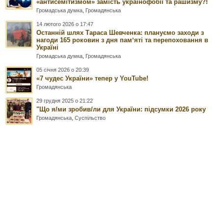
«антисемітизмом» замість українофобії та рашизму?!
Громадська думка
,
Громадянська
14 лютого 2026 о 17:47
Останній шлях Тараса Шевченка: плануємо заходи з
нагоди 165 роковин з дня памʼяті та перепоховання в
Україні
Громадська думка
,
Громадянська
05 січня 2026 о 20:39
«7 чудес України» тепер у YouTube!
Громадянська
29 грудня 2025 о 21:22
"Що я/ми зробив/ли для України: підсумки 2026 року
Громадянська
,
Суспільство