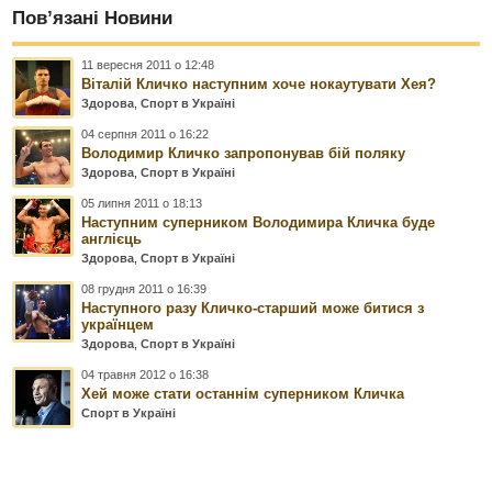
Пов’язані Новини
11 вересня 2011 о 12:48
Віталій Кличко наступним хоче нокаутувати Хея?
Здорова
,
Спорт в Україні
04 серпня 2011 о 16:22
Володимир Кличко запропонував бій поляку
Здорова
,
Спорт в Україні
05 липня 2011 о 18:13
Наступним суперником Володимира Кличка буде
англієць
Здорова
,
Спорт в Україні
08 грудня 2011 о 16:39
Наступного разу Кличко-старший може битися з
українцем
Здорова
,
Спорт в Україні
04 травня 2012 о 16:38
Хей може стати останнім суперником Кличка
Спорт в Україні