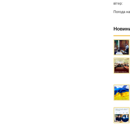
вітер:
Погода н
Новин