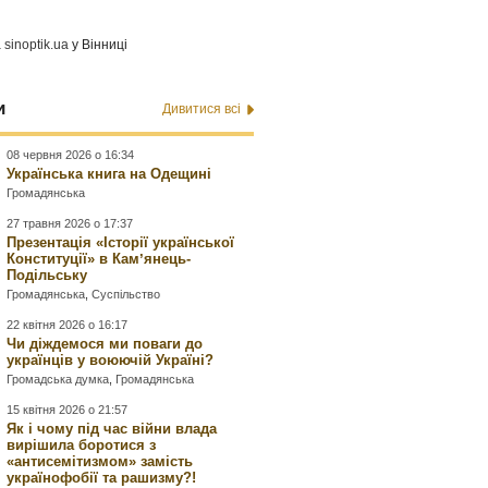
а
sinoptik.ua
у Вінниці
и
Дивитися всі
08 червня 2026 о 16:34
Українська книга на Одещині
Громадянська
27 травня 2026 о 17:37
Презентація «Історії української
Конституції» в Камʼянець-
Подільську
Громадянська
,
Суспільство
22 квітня 2026 о 16:17
Чи діждемося ми поваги до
українців у воюючій Україні?
Громадська думка
,
Громадянська
15 квітня 2026 о 21:57
Як і чому під час війни влада
вирішила боротися з
«антисемітизмом» замість
українофобії та рашизму?!