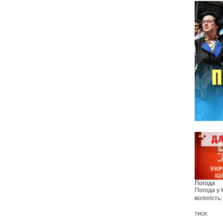
Погода
Погода у
вологість:
тиск: