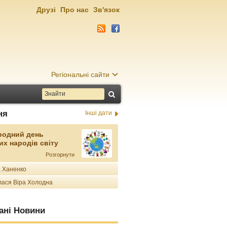
Друзі
Про нас
Зв'язок
Регіональні сайти
ня
Інші дати
родний день
их народів світу
Розгорнути
 Ханенко
ася Віра Холодна
ані Новини