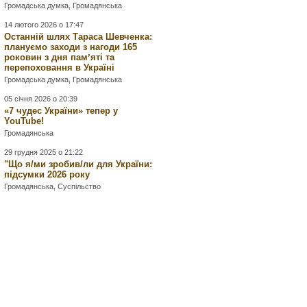
Громадська думка
,
Громадянська
14 лютого 2026 о 17:47
Останній шлях Тараса Шевченка:
плануємо заходи з нагоди 165
роковин з дня памʼяті та
перепоховання в Україні
Громадська думка
,
Громадянська
05 січня 2026 о 20:39
«7 чудес України» тепер у
YouTube!
Громадянська
29 грудня 2025 о 21:22
"Що я/ми зробив/ли для України:
підсумки 2026 року
Громадянська
,
Суспільство