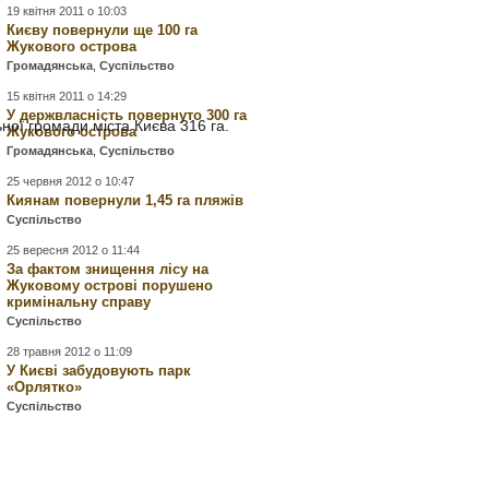
19 квітня 2011 о 10:03
Києву повернули ще 100 га
Жукового острова
Громадянська
,
Суспільство
15 квітня 2011 о 14:29
У держвласність повернуто 300 га
ної громади міста Києва 316 га.
Жукового острова
Громадянська
,
Суспільство
25 червня 2012 о 10:47
Киянам повернули 1,45 га пляжів
Суспільство
25 вересня 2012 о 11:44
За фактом знищення лісу на
Жуковому острові порушено
кримінальну справу
Суспільство
28 травня 2012 о 11:09
У Києві забудовують парк
«Орлятко»
Суспільство