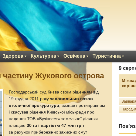
Здорова
Культурна
Освічена
Туристична
9 серп
 частину Жукового острова
Міжна
корінн
Господарський суд Києва своїм рішенням від
19 грудня 2011 року
задовольнив позов
Варвара
столичної прокуратури
, визнав протиправним
Народил
і скасував рішення Київської міськради про
надання ТОВ «Бузінвест» земельної ділянки
площею
30 га і вартістю 47 млн ​​грн
Пов’яз
за рахунок прибережних захисних смуг