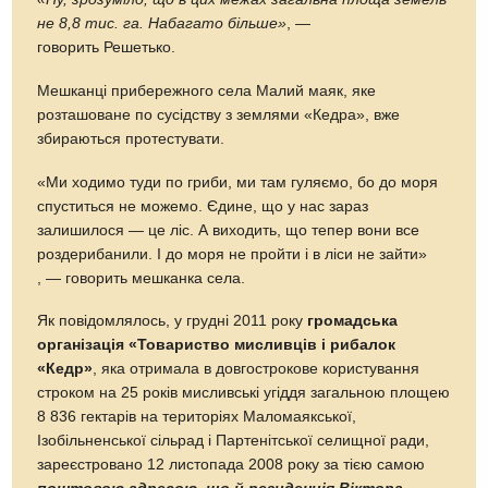
не 8,8 тис. га. Набагато більше»
, —
говорить Решетько.
Мешканці прибережного села Малий маяк, яке
розташоване по сусідству з землями «Кедра», вже
збираються протестувати.
«Ми ходимо туди по гриби, ми там гуляємо, бо до моря
спуститься не можемо. Єдине, що у нас зараз
залишилося — це ліс. А виходить, що тепер вони все
роздерибанили. І до моря не пройти і в ліси не зайти»
, — говорить мешканка села.
Як повідомлялось, у грудні 2011 року
громадська
організація «Товариство мисливців і рибалок
«Кедр»
, яка отримала в довгострокове користування
строком на 25 років мисливські угіддя загальною площею
8 836 гектарів на територіях Маломаякської,
Ізобільненської сільрад і Партенітської селищної ради,
зареєстровано 12 листопада 2008 року за тією самою