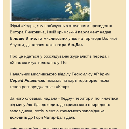
Фірмі «Кедр», яку пов'язують з оточенням президента
Віктора Януковича, і якій кримський парламент надав
більше 8 тис. га
мисливських угідь на території Великої
Алушти, дісталася також
гора Аю-Даг.
Про це йдеться у розслідуванні журналістів передачі
«Знак оклику» телеканалу ТВі.
Начальник мисливського відділу Рескомлісу АР Крим
Сергій Решетько
показав на карті територію, якою
тепер розпоряджається «Кедр».
За його словами, надана «Кедру» територія починається
від мису Аю-Даг, доходить до кримського природного
заповідника, потім межєю кримського заповідника
доходить до Гори Чатир-Даг і далі.
«Ну, зрозуміло, що в цих межах загальна площа земель