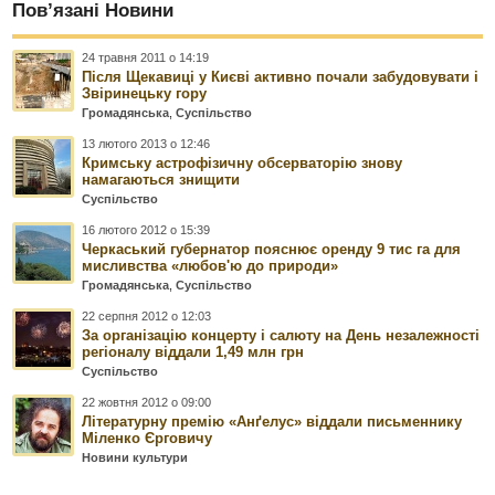
Пов’язані Новини
24 травня 2011 о 14:19
Після Щекавиці у Києві активно почали забудовувати і
Звіринецьку гору
Громадянська
,
Суспільство
13 лютого 2013 о 12:46
Кримську астрофізичну обсерваторію знову
намагаються знищити
Суспільство
16 лютого 2012 о 15:39
Черкаський губернатор пояснює оренду 9 тис га для
мисливства «любов'ю до природи»
Громадянська
,
Суспільство
22 серпня 2012 о 12:03
За організацію концерту і салюту на День незалежності
регіоналу віддали 1,49 млн грн
Суспільство
22 жовтня 2012 о 09:00
Літературну премію «Анґелус» віддали письменнику
Міленко Єрговичу
Новини культури