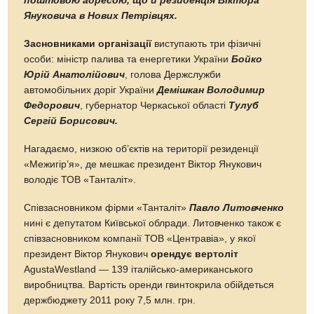
поштовою адресою, що й резиденція Віктора
Януковича в Нових Петрівцях.
Засновниками організації
виступають три фізичні
особи: міністр палива та енергетики України
Бойко
Юрій Анатолійович
, голова Держслужби
автомобільних доріг України
Демішкан Володимир
Федорович
, губернатор Черкаської області
Тулуб
Сергій Борисович.
Нагадаємо, низкою об’єктів на території резиденції
«Межигір’я», де мешкає президент Віктор Янукович
володіє ТОВ «Танталіт».
Співзасновником фірми «Танталіт»
Павло Литовченко
нині є депутатом Київської облради. Литовченко також є
співзасновником компанії ТОВ «Центравіа», у якої
президент Віктор Янукович
орендує вертоліт
AgustaWestland — 139 італійсько-американського
виробництва. Вартість оренди гвинтокрила обійдеться
держбюджету 2011 року 7,5 млн. грн.