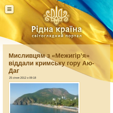
Мисливцям з «Межигір’я»
віддали кримську гору Аю-
Даг
25 січня 2012 о 09:18