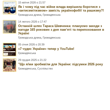
15 квітня 2026 о 21:57
Як і чому під час війни влада вирішила боротися з
«антисемітизмом» замість українофобії та рашизму?!
Громадська думка
,
Громадянська
14 лютого 2026 о 17:47
Останній шлях Тараса Шевченка: плануємо заходи з
нагоди 165 роковин з дня памʼяті та перепоховання в
Україні
Громадська думка
,
Громадянська
05 січня 2026 о 20:39
«7 чудес України» тепер у YouTube!
Громадянська
29 грудня 2025 о 21:22
"Що я/ми зробив/ли для України: підсумки 2026 року
Громадянська
,
Суспільство