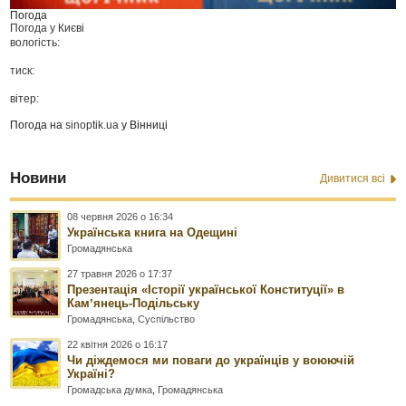
Погода
Погода у
Києві
вологість:
тиск:
вітер:
Погода на
sinoptik.ua
у Вінниці
Новини
Дивитися всі
08 червня 2026 о 16:34
Українська книга на Одещині
Громадянська
27 травня 2026 о 17:37
Презентація «Історії української Конституції» в
Камʼянець-Подільську
Громадянська
,
Суспільство
22 квітня 2026 о 16:17
Чи діждемося ми поваги до українців у воюючій
Україні?
Громадська думка
,
Громадянська