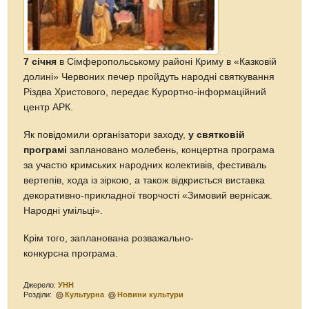
7 січня
в Сімферопольському районі Криму в «Казковій
долині» Червоних печер пройдуть народні святкування
Різдва Христового, передає Курортно-інформаційний
центр АРК.
Як повідомили організатори заходу,
у святковій
програмі
заплановано молебень, концертна програма
за участю кримських народних колективів, фестиваль
вертепів, хода із зіркою, а також відкриється виставка
декоративно-прикладної творчості «Зимовий вернісаж.
Народні умільці».
Крім того, запланована розважально-
конкурсна програма.
Джерело:
УНН
Розділи:
Культурна
Новини культури