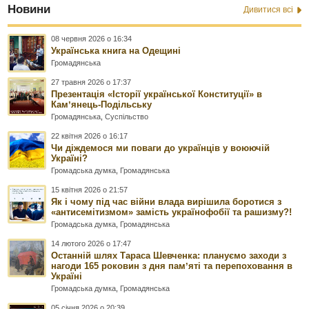
Новини
Дивитися всі
08 червня 2026 о 16:34
Українська книга на Одещині
Громадянська
27 травня 2026 о 17:37
Презентація «Історії української Конституції» в
Камʼянець-Подільську
Громадянська
,
Суспільство
22 квітня 2026 о 16:17
Чи діждемося ми поваги до українців у воюючій
Україні?
Громадська думка
,
Громадянська
15 квітня 2026 о 21:57
Як і чому під час війни влада вирішила боротися з
«антисемітизмом» замість українофобії та рашизму?!
Громадська думка
,
Громадянська
14 лютого 2026 о 17:47
Останній шлях Тараса Шевченка: плануємо заходи з
нагоди 165 роковин з дня памʼяті та перепоховання в
Україні
Громадська думка
,
Громадянська
05 січня 2026 о 20:39