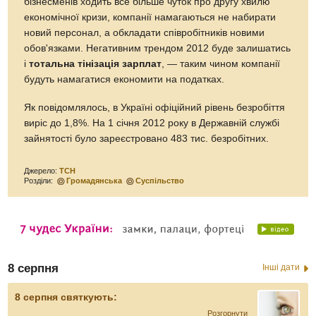
бізнесменів ходить все більше чуток про другу хвилю
економічної кризи, компанії намагаються не набирати
новий персонал, а обкладати співробітників новими
обов'язками. Негативним трендом 2012 буде залишатись
і
тотальна тінізація зарплат
, — таким чином компанії
будуть намагатися економити на податках.
Як повідомлялось, в Україні офіційний рівень безробіття
виріс до 1,8%. На 1 січня 2012 року в Державній службі
зайнятості було зареєстровано 483 тис. безробітних.
Джерело:
ТСН
Розділи:
Громадянська
Суспільство
8 серпня
Інші дати
8 серпня святкують:
Розгорнути