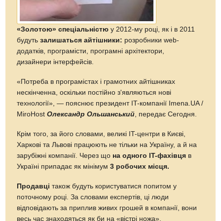
«Золотою» спеціальністю
у 2012-му році, як і в 2011
будуть
залишаться айтішники:
розробники web-
додатків, програмісти, програмні архітектори,
дизайнери інтерфейсів.
«Потреба в програмістах і грамотних айтішниках
нескінченна, оскільки постійно з'являються нові
технології», — пояснює президент IT-компанії Imena.UA /
MiroHost
Олександр Ольшанський
, передає Сегодня.
Крім того, за його словами, великі IT-центри в Києві,
Харкові та Львові працюють не тільки на Україну, а й на
зарубіжні компанії. Через що
на одного IT-фахівця
в
Україні припадає як мінімум
3 робочих місця.
Продавці
також будуть користуватися попитом у
поточному році. За словами експертів, ці люди
відповідають за приплив живих грошей в компанії, вони
весь час знаходяться як би на «вістрі ножа».