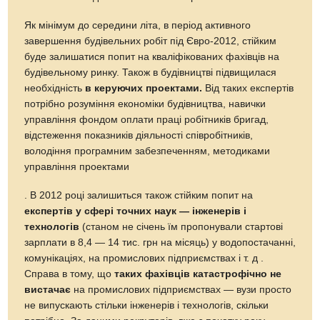
Як мінімум до середини літа, в період активного
завершення будівельних робіт під Євро-2012, стійким
буде залишатися попит на кваліфікованих фахівців на
будівельному ринку. Також в будівництві підвищилася
необхідність
в керуючих проектами.
Від таких експертів
потрібно розуміння економіки будівництва, навички
управління фондом оплати праці робітників бригад,
відстеження показників діяльності співробітників,
володіння програмним забезпеченням, методиками
управління проектами
. В 2012 році залишиться також стійким попит на
експертів у сфері точних наук — інженерів і
технологів
(станом не січень їм пропонували стартові
зарплати в 8,4 — 14 тис. грн на місяць) у водопостачанні,
комунікаціях, на промислових підприємствах і т. д .
Справа в тому, що
таких фахівців катастрофічно не
вистачає
на промислових підприємствах — вузи просто
не випускають стільки інженерів і технологів, скільки