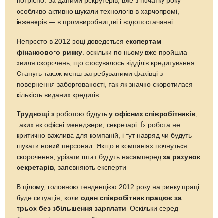
потрібно. За даними рекрутерів, вже з початку року
особливо активно шукали технологів в харчопромі,
інженерів — в промвиробництві і водопостачанні.
Непросто в 2012 році доведеться
експертам
фінансового ринку
, оскільки по ньому вже пройшла
хвиля скорочень, що стосувалось відділів кредитування.
Стануть також менш затребуваними фахівці з
повернення заборгованості, так як значно скоротилася
кількість виданих кредитів.
Труднощі з
роботою будуть
у офісних співробітників
,
таких як офісні менеджери, секретарі. Їх робота не
критично важлива для компаній, і тут навряд чи будуть
шукати новий персонал. Якщо в компаніях почнуться
скорочення, урізати штат будуть насамперед
за рахунок
секретарів
, запевняють експерти.
В цілому, головною тенденцією 2012 року на ринку праці
буде ситуація, коли
один співробітник працює за
трьох без збільшення зарплати
. Оскільки серед