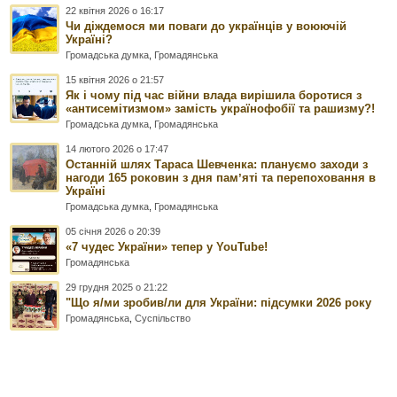
22 квітня 2026 о 16:17
Чи діждемося ми поваги до українців у воюючій
Україні?
Громадська думка
,
Громадянська
15 квітня 2026 о 21:57
Як і чому під час війни влада вирішила боротися з
«антисемітизмом» замість українофобії та рашизму?!
Громадська думка
,
Громадянська
14 лютого 2026 о 17:47
Останній шлях Тараса Шевченка: плануємо заходи з
нагоди 165 роковин з дня памʼяті та перепоховання в
Україні
Громадська думка
,
Громадянська
05 січня 2026 о 20:39
«7 чудес України» тепер у YouTube!
Громадянська
29 грудня 2025 о 21:22
"Що я/ми зробив/ли для України: підсумки 2026 року
Громадянська
,
Суспільство