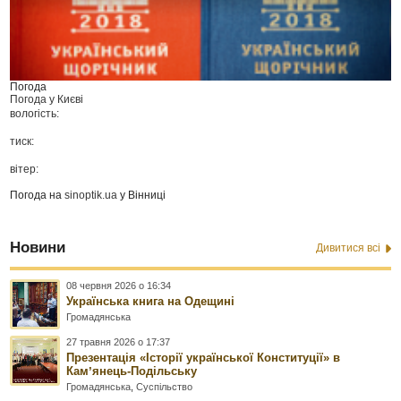
Погода
Погода у
Києві
вологість:
тиск:
вітер:
Погода на
sinoptik.ua
у Вінниці
Новини
Дивитися всі
08 червня 2026 о 16:34
Українська книга на Одещині
Громадянська
27 травня 2026 о 17:37
Презентація «Історії української Конституції» в
Камʼянець-Подільську
Громадянська
,
Суспільство