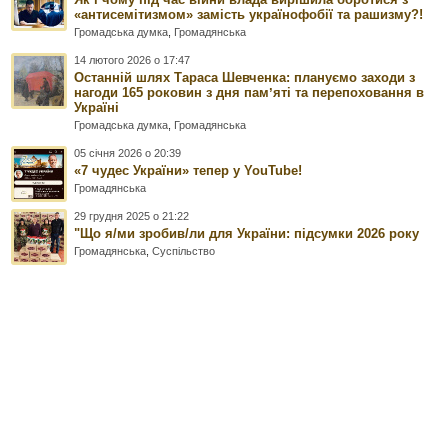
«антисемітизмом» замість українофобії та рашизму?!
Громадська думка
,
Громадянська
14 лютого 2026 о 17:47
Останній шлях Тараса Шевченка: плануємо заходи з
нагоди 165 роковин з дня памʼяті та перепоховання в
Україні
Громадська думка
,
Громадянська
05 січня 2026 о 20:39
«7 чудес України» тепер у YouTube!
Громадянська
29 грудня 2025 о 21:22
"Що я/ми зробив/ли для України: підсумки 2026 року
Громадянська
,
Суспільство