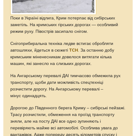
Поки в Україні відлига, Крим потерпає від сибірських
заметіль. На кримських гірських дорогах — особливий
режим руху. Півострів засипало снігом.
Снігоприбиральна техніка ледве встигає обробляти
автошляхи, йдеться в сюжеті
ТСН
. За останню добу
кримським міненесникам довелося витягати кілька
машин, які занесло на слизьких дорогах.
На Ангарському перевалі ДАІ тимчасово обмежила рух
транспорту, щоби дати можливість спецтехніці
розчистити дорогу. На Ангарському перевалі –
мінус одинадцять.
Дорогою до Південного берега Криму – сибірські пейзажі.
Трасу розчистили, обмеження на проїзд транспорту
зняли, але на посту ДАІ все одно зупиняють і
перевіряють майже всі автомобілі. Особлива увага до
вантажівок. Адже попереду десять кілометрів спуску і