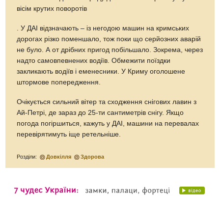
вісім крутих поворотів
. У ДАІ відзначають – із негодою машин на кримських
дорогах різко поменшало, тож поки що серйозних аварій
не було. А от дрібних пригод побільшало. Зокрема, через
надто самовпевнених водіїв. Обмежити поїздки
закликають водіїв і еменесники. У Криму оголошене
штормове попередження.
Очікується сильний вітер та сходження снігових лавин з
Ай-Петрі, де зараз до 25-ти сантиметрів снігу. Якщо
погода погіршиться, кажуть у ДАІ, машини на перевалах
перевірятимуть іще ретельніше.
Розділи:
Довкілля
Здорова