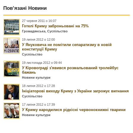
Пов’язані Новини
27 червня 2011 о 16:07
Готелі Криму заброньовані на 75%
Громадянська
,
Суспільство
19 липня 2012 о 12:00
У Януковича не помітили сепаратизму в новій
конституції Криму
Суспільство
19 листопада 2012 о 09:44
У Кіровограді з'явився розмальований тролейбус
бажань
Новини культури
18 липня 2012 о 17:28
Ініціаторові виходу Криму з України загрожує вигнання
Суспільство
17 липня 2012 о 17:39
У Криму народилися рідкісні червонокнижні тварини
Новини культури