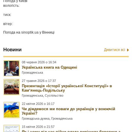
Погода у
Києві
вологість:
тиск:
вітер:
Погода на
sinoptik.ua
у Вінниці
Новини
Дивитися всі
08 червня 2026 о 16:34
Українська книга на Одещині
Громадянська
27 травня 2026 о 17:37
Презентація «Історії української Конституції» в
Камʼянець-Подільську
Громадянська
,
Суспільство
22 квітня 2026 о 16:17
Чи діждемося ми поваги до українців у воюючій
Україні?
Громадська думка
,
Громадянська
15 квітня 2026 о 21:57
Як і чому під час війни влада вирішила боротися з