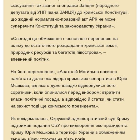
скасування так званої «поправки Зайця» (народного
депутата від УНП Івана ЗАЙЦЯ) до кримської Конституції,
що жодний нормативно-правовий акт АРК не може
суперечити Конституції та законодавству України».
«Сьогодні це обмеження є основною перепоною на
шляху до остаточного розкрадання кримської землі,
природних ресурсів та багатств півострова», –
впевнений політик.
На його переконання, «Анатолій Могильов повинен
пам’ятати долю екс-лідера кримських сепаратистів Юрія
Мєшкова, від якого дуже швидко відвернулися його
соратники, коли опинилися перед вибором: втратити
власні політичні посади, а відповідно й статки, чи стати
на захист тоді ще кримського президента».
Як повідомлялось, Окружний адміністративний суд Криму
підтримав подання СБУ про видворення екс-президента
Криму Юрія Мєшкова з території України з обмеженням
терміну в’їзду строком на п’ять років.