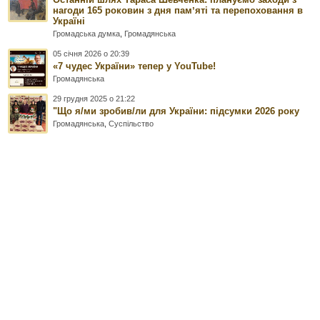
нагоди 165 роковин з дня памʼяті та перепоховання в
Україні
Громадська думка
,
Громадянська
05 січня 2026 о 20:39
«7 чудес України» тепер у YouTube!
Громадянська
29 грудня 2025 о 21:22
"Що я/ми зробив/ли для України: підсумки 2026 року
Громадянська
,
Суспільство