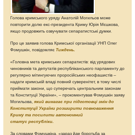
Голова кримського уряду Анатолій Могильов може
повторити долю екс-президента Криму Юрія Мєшкова,
якщо продовжить озвучувати сепаратистські думки.
Про це заявив голова Кримської організації УНП Олег
Фомушкін, повідомляє
Тиждень.
«Головна мета кримських сепаратистів: від урядових
чиновників та депутатів республіканського парламенту до
регулярно мітингуючих проросійських неофашистів –
надати кримській владі повний суверенітет, в тому числі
приймати закони, що суперечать центральним законам
та Конституції України», – прокоментував Фомушкін заяву
Могильова,
який вимагає при підготовці змін до
Конституції України розширити повноваження
Криму та посилити автономний
статус республіки.
За словами Фомушкіна, «зараз йде боротьба за