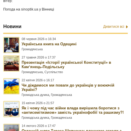
вітер:
Погода на
sinoptik.ua
у Вінниці
Новини
Дивитися всі
08 червня 2026 о 16:34
Українська книга на Одещині
Громадянська
27 травня 2026 о 17:37
Презентація «Історії української Конституції» в
Камʼянець-Подільську
Громадянська
,
Суспільство
22 квітня 2026 о 16:17
Чи діждемося ми поваги до українців у воюючій
Україні?
Громадська думка
,
Громадянська
15 квітня 2026 о 21:57
Як і чому під час війни влада вирішила боротися з
«антисемітизмом» замість українофобії та рашизму?!
Громадська думка
,
Громадянська
14 лютого 2026 о 17:47
Останній шлях Тараса Шевченка: плануємо заходи з