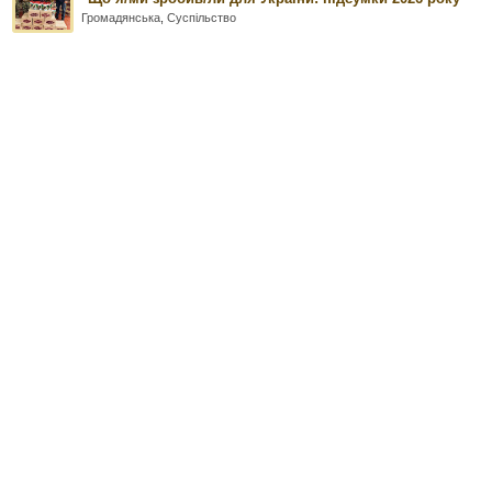
Громадянська
,
Суспільство