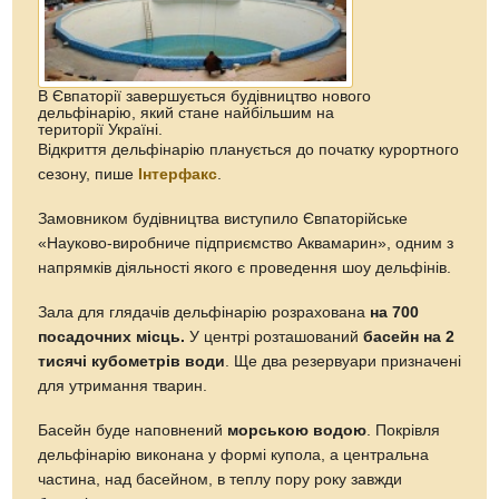
В Євпаторії завершується будівництво нового
дельфінарію, який стане найбільшим на
території Україні.
Відкриття дельфінарію планується до початку курортного
сезону, пише
Інтерфакс
.
Замовником будівництва виступило Євпаторійське
«Науково-виробниче підприємство Аквамарин», одним з
напрямків діяльності якого є проведення шоу дельфінів.
Зала для глядачів дельфінарію розрахована
на 700
посадочних місць.
У центрі розташований
басейн на 2
тисячі кубометрів води
. Ще два резервуари призначені
для утримання тварин.
Басейн буде наповнений
морською водою
. Покрівля
дельфінарію виконана у формі купола, а центральна
частина, над басейном, в теплу пору року завжди