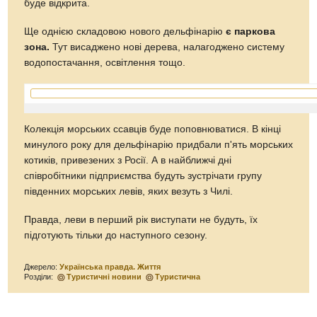
буде відкрита.
Ще однією складовою нового дельфінарію
є паркова
зона.
Тут висаджено нові дерева, налагоджено систему
водопостачання, освітлення тощо.
Колекція морських ссавців буде поповнюватися. В кінці
минулого року для дельфінарію придбали п'ять морських
котиків, привезених з Росії. А в найближчі дні
співробітники підприємства будуть зустрічати групу
південних морських левів, яких везуть з Чилі.
Правда, леви в перший рік виступати не будуть, їх
підготують тільки до наступного сезону.
Джерело:
Українська правда. Життя
Розділи:
Туристичні новини
Туристична