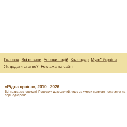
Головна
Всі новини
Анонси подій
Календар
Музеї України
Як додати статтю?
Реклама на сайті
«Рідна країна», 2010 - 2026
Всі права застережені. Передрук дозволений лише за умови прямого посилання на
першоджерело.