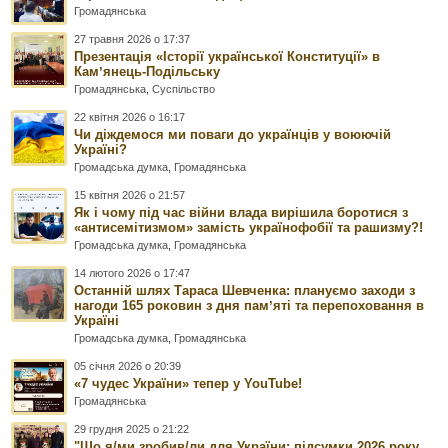
Громадянська
27 травня 2026 о 17:37
Презентація «Історії української Конституції» в
Камʼянець-Подільську
Громадянська
,
Суспільство
22 квітня 2026 о 16:17
Чи діждемося ми поваги до українців у воюючій
Україні?
Громадська думка
,
Громадянська
15 квітня 2026 о 21:57
Як і чому під час війни влада вирішила боротися з
«антисемітизмом» замість українофобії та рашизму?!
Громадська думка
,
Громадянська
14 лютого 2026 о 17:47
Останній шлях Тараса Шевченка: плануємо заходи з
нагоди 165 роковин з дня памʼяті та перепоховання в
Україні
Громадська думка
,
Громадянська
05 січня 2026 о 20:39
«7 чудес України» тепер у YouTube!
Громадянська
29 грудня 2025 о 21:22
"Що я/ми зробив/ли для України: підсумки 2026 року