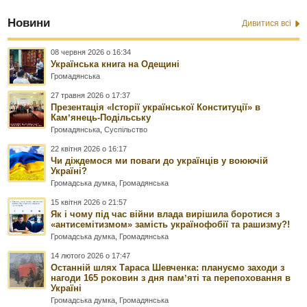
Новини
Дивитися всі
08 червня 2026 о 16:34
Українська книга на Одещині
Громадянська
27 травня 2026 о 17:37
Презентація «Історії української Конституції» в
Камʼянець-Подільську
Громадянська
,
Суспільство
22 квітня 2026 о 16:17
Чи діждемося ми поваги до українців у воюючій
Україні?
Громадська думка
,
Громадянська
15 квітня 2026 о 21:57
Як і чому під час війни влада вирішила боротися з
«антисемітизмом» замість українофобії та рашизму?!
Громадська думка
,
Громадянська
14 лютого 2026 о 17:47
Останній шлях Тараса Шевченка: плануємо заходи з
нагоди 165 роковин з дня памʼяті та перепоховання в
Україні
Громадська думка
,
Громадянська