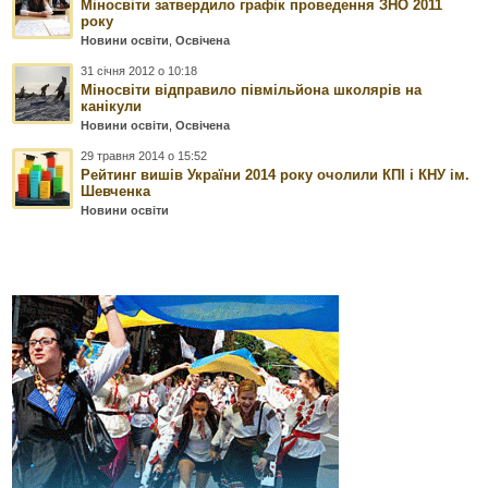
Міносвіти затвердило графік проведення ЗНО 2011
року
Новини освіти
,
Освічена
31 січня 2012 о 10:18
Міносвіти відправило півмільйона школярів на
канікули
Новини освіти
,
Освічена
29 травня 2014 о 15:52
Рейтинг вишів України 2014 року очолили КПІ і КНУ ім.
Шевченка
Новини освіти