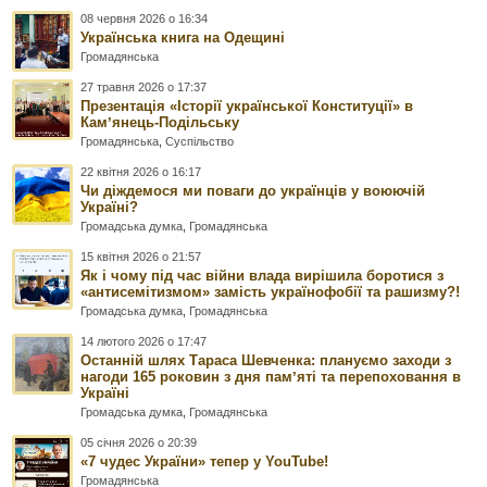
08 червня 2026 о 16:34
Українська книга на Одещині
Громадянська
27 травня 2026 о 17:37
Презентація «Історії української Конституції» в
Камʼянець-Подільську
Громадянська
,
Суспільство
22 квітня 2026 о 16:17
Чи діждемося ми поваги до українців у воюючій
Україні?
Громадська думка
,
Громадянська
15 квітня 2026 о 21:57
Як і чому під час війни влада вирішила боротися з
«антисемітизмом» замість українофобії та рашизму?!
Громадська думка
,
Громадянська
14 лютого 2026 о 17:47
Останній шлях Тараса Шевченка: плануємо заходи з
нагоди 165 роковин з дня памʼяті та перепоховання в
Україні
Громадська думка
,
Громадянська
05 січня 2026 о 20:39
«7 чудес України» тепер у YouTube!
Громадянська