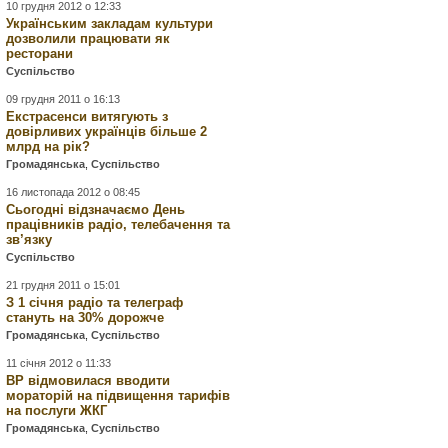
10 грудня 2012 о 12:33
Українським закладам культури
дозволили працювати як
ресторани
Суспільство
09 грудня 2011 о 16:13
Екстрасенси витягують з
довірливих українців більше 2
млрд на рік?
Громадянська
,
Суспільство
16 листопада 2012 о 08:45
Сьогодні відзначаємо День
працівників радіо, телебачення та
зв’язку
Суспільство
21 грудня 2011 о 15:01
З 1 січня радіо та телеграф
стануть на 30% дорожче
Громадянська
,
Суспільство
11 січня 2012 о 11:33
ВР відмовилася вводити
мораторій на підвищення тарифів
на послуги ЖКГ
Громадянська
,
Суспільство