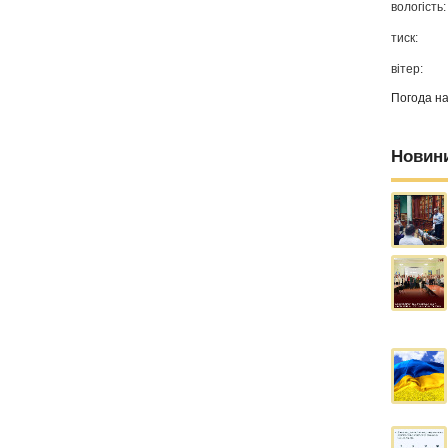
вологість:
тиск:
вітер:
Погода н
Новин