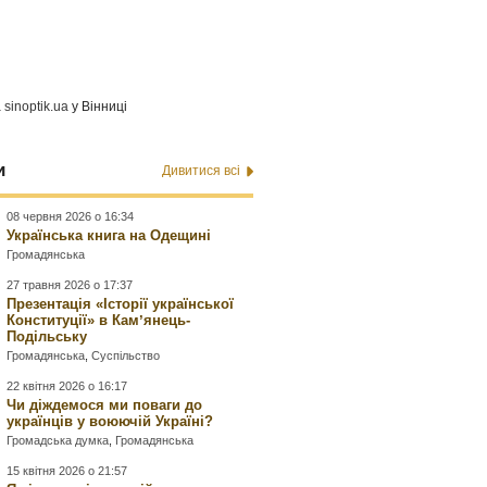
а
sinoptik.ua
у Вінниці
и
Дивитися всі
08 червня 2026 о 16:34
Українська книга на Одещині
Громадянська
27 травня 2026 о 17:37
Презентація «Історії української
Конституції» в Камʼянець-
Подільську
Громадянська
,
Суспільство
22 квітня 2026 о 16:17
Чи діждемося ми поваги до
українців у воюючій Україні?
Громадська думка
,
Громадянська
15 квітня 2026 о 21:57