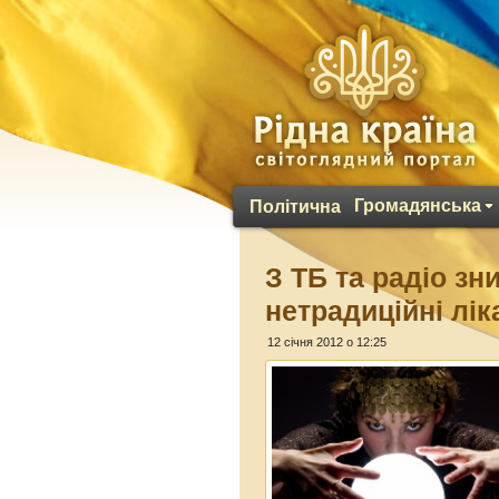
Громадянська
Політична
З ТБ та радіо зн
нетрадиційні лік
12 січня 2012 о 12:25