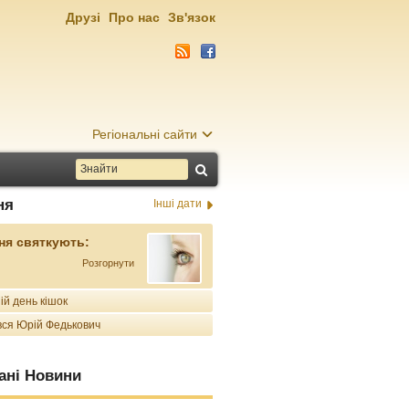
Друзі
Про нас
Зв'язок
Регіональні сайти
ня
Інші дати
ня святкують:
Розгорнути
ій день кішок
ся Юрій Федькович
ані Новини