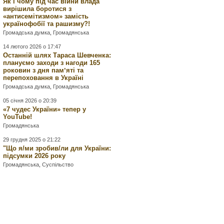
Як і чому під час війни влада
вирішила боротися з
«антисемітизмом» замість
українофобії та рашизму?!
Громадська думка
,
Громадянська
14 лютого 2026 о 17:47
Останній шлях Тараса Шевченка:
плануємо заходи з нагоди 165
роковин з дня памʼяті та
перепоховання в Україні
Громадська думка
,
Громадянська
05 січня 2026 о 20:39
«7 чудес України» тепер у
YouTube!
Громадянська
29 грудня 2025 о 21:22
"Що я/ми зробив/ли для України:
підсумки 2026 року
Громадянська
,
Суспільство