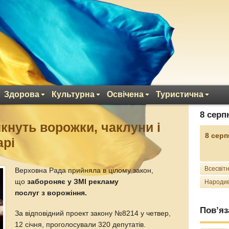
Здорова
Культурна
Освічена
Туристична
8 серп
икнуть ворожки, чаклуни і
8 серп
арі
Всесвітн
Верховна Рада прийняла в цілому закон,
що
забороняє у ЗМІ рекламу
Народив
послуг з ворожіння.
Пов’яз
За відповідний проект закону №8214 у четвер,
12 січня, проголосували 320 депутатів.