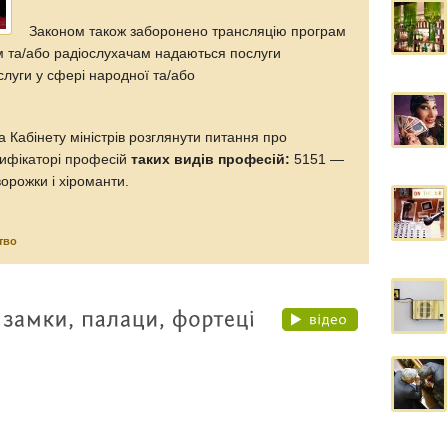
Законом також заборонено трансляцію програм
ам та/або радіослухачам надаються послуги
слуги у сфері народної та/або
 Кабінету міністрів розглянути питання про
сифікаторі професій
таких видів професій:
5151 —
орожки і хіроманти.
тво