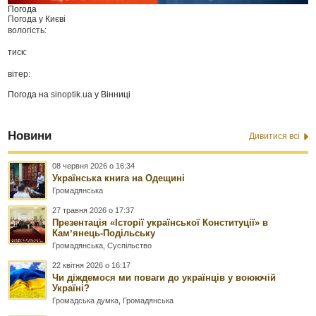
Погода
Погода у
Києві
вологість:
тиск:
вітер:
Погода на
sinoptik.ua
у Вінниці
Новини
Дивитися всі
08 червня 2026 о 16:34
Українська книга на Одещині
Громадянська
27 травня 2026 о 17:37
Презентація «Історії української Конституції» в
Камʼянець-Подільську
Громадянська
,
Суспільство
22 квітня 2026 о 16:17
Чи діждемося ми поваги до українців у воюючій
Україні?
Громадська думка
,
Громадянська