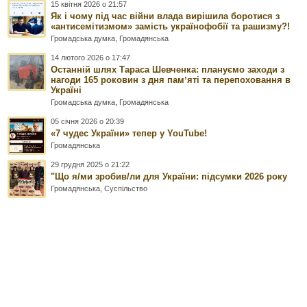
15 квітня 2026 о 21:57
Як і чому під час війни влада вирішила боротися з
«антисемітизмом» замість українофобії та рашизму?!
Громадська думка
,
Громадянська
14 лютого 2026 о 17:47
Останній шлях Тараса Шевченка: плануємо заходи з
нагоди 165 роковин з дня памʼяті та перепоховання в
Україні
Громадська думка
,
Громадянська
05 січня 2026 о 20:39
«7 чудес України» тепер у YouTube!
Громадянська
29 грудня 2025 о 21:22
"Що я/ми зробив/ли для України: підсумки 2026 року
Громадянська
,
Суспільство