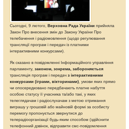
Сьогодні, 9 лютого,
Верховна Рада України
прийняла
Закон Про внесення змін до Закону України Про
телебачення і радіомовлення (щодо регулювання
трансляції програм і передач із платними
інтерактивними конкурсами).
Як сказано в повідомленні Інформаційного управління
парламенту,
законом, зокрема, забороняється
трансляція програм і передач
з інтерактивними
конкурсами (іграми, вікторинами)
, умови яких прямо
чи опосередковано передбачають платне набуття
особою статусу її учасника та/або такі, у яких
телеглядачам і радіослухачам з метою отримання
виграшу у грошовій або майновій формі за особисту
перемогу пропонується звернутися до
телерадіоорганізації будь-яким способом (здійснити
телефонний дзвінок, відправити смс-повідомлення