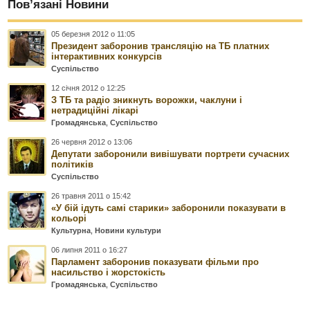
Пов’язані Новини
05 березня 2012 о 11:05
Президент заборонив трансляцію на ТБ платних
інтерактивних конкурсів
Суспільство
12 січня 2012 о 12:25
З ТБ та радіо зникнуть ворожки, чаклуни і
нетрадиційні лікарі
Громадянська
,
Суспільство
26 червня 2012 о 13:06
Депутати заборонили вивішувати портрети сучасних
політиків
Суспільство
26 травня 2011 о 15:42
«У бій ідуть самі старики» заборонили показувати в
кольорі
Культурна
,
Новини культури
06 липня 2011 о 16:27
Парламент заборонив показувати фільми про
насильство і жорстокість
Громадянська
,
Суспільство