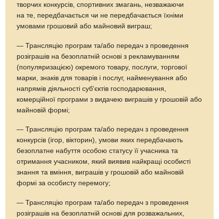
творчих конкурсів, спортивних змагань, незважаючи
на те, передбачається чи не передбачається їхніми
умовами грошовий або майновий виграш;
— Трансляцію програм та/або передач з проведення
розіграшів на безоплатній основі з рекламуванням
(популяризацією) окремого товару, послуги, торгової
марки, знаків для товарів і послуг, найменування або
напрямів діяльності суб'єктів господарювання,
комерційної програми з видачею виграшів у грошовій або
майновій формі;
— Трансляцію програм та/або передач з проведення
конкурсів (ігор, вікторин), умови яких передбачають
безоплатне набуття особою статусу її учасника та
отримання учасником, який виявив найкращі особисті
знання та вміння, виграшів у грошовій або майновій
формі за особисту перемогу;
— Трансляцію програм та/або передач з проведення
розіграшів на безоплатній основі для розважальних,