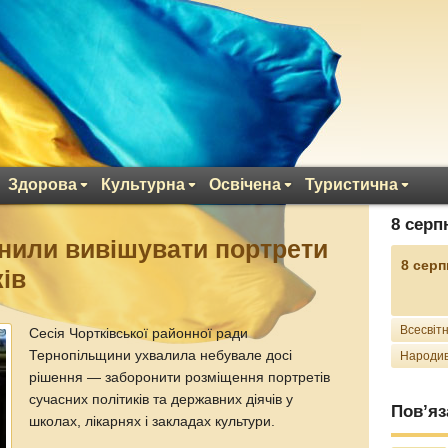
Здорова
Культурна
Освічена
Туристична
8 серп
нили вивішувати портрети
8 серп
ків
Всесвітн
Сесія Чортківської районної ради
Тернопільщини ухвалила небувале досі
Народив
рішення — заборонити розміщення портретів
сучасних політиків та державних діячів у
Пов’яз
школах, лікарнях і закладах культури.