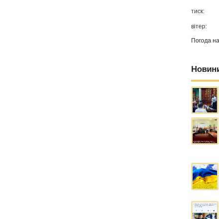
тиск:
вітер:
Погода н
Новин