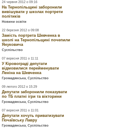
24 червня 2012 о 09:16
На Тернопільщині заборонили
вивішувати у школах портрети
політиків
Новини освіти
22 березня 2012 о 09:08
Замість портрета Шевченка в
школі на Тернопільщині почепили
Януковича
Суспільство
07 вересня 2011 о 11:11
У Кіровограді депутати
відмовилися перейменувати
Леніна на Шевченка
Громадянська
,
Суспільство
09 лютого 2012 о 15:29
Депутати заборонили показувати
по ТБ платні ігри та вікторини
Громадянська
,
Суспільство
07 вересня 2011 о 11:01
Депутати хочуть приватизувати
Почаївську Лавру
Громадянська
,
Суспільство