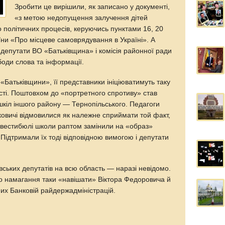
Зробити це вирішили, як записано у документі,
«з метою недопущення залучення дітей
до політичних процесів, керуючись пунктами 16, 20
аїни «Про місцеве самоврядування в Україні». А
 депутати ВО «Батьківщина» і комісія районної ради
ободи слова та інформації.
 «Батьківщини», її представники ініціюватимуть таку
асті. Поштовхом до «портретного спротиву» став
 шкіл іншого району — Тернопільського. Педагоги
овичі відмовилися як належне сприймати той факт,
 вестибюлі школи раптом замінили на «образ»
Підтримали їх тоді відповідною вимогою і депутати
івських депутатів на всю область — наразі невідомо.
о намагання таки «навішати» Віктора Федоровича й
них Банковій райдержадміністрацій.