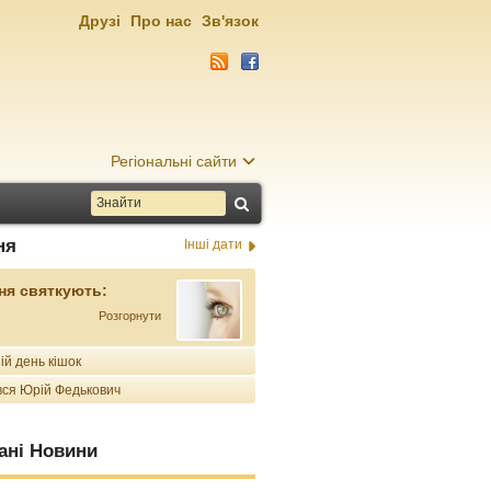
Друзі
Про нас
Зв'язок
Регіональні сайти
ня
Інші дати
ня святкують:
Розгорнути
ій день кішок
ся Юрій Федькович
ані Новини