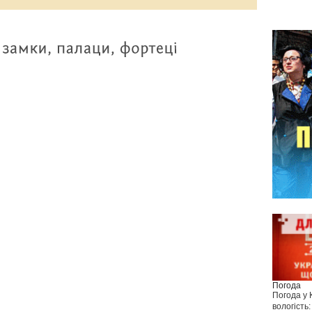
Погода
Погода у
вологість: