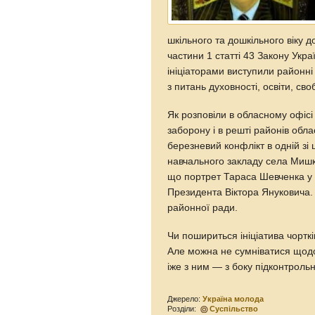
шкільного та дошкільного віку 
частини 1 статті 43 Закону Укр
ініціаторами виступили районні
з питань духовності, освіти, св
Як розповіли в обласному офісі
заборону і в решті районів обл
березневий конфлікт в одній зі
навчального закладу села Мишк
що портрет Тараса Шевченка у
Президента Віктора Януковича. 
районної ради.
Чи пошириться ініціатива чортк
Але можна не сумніватися щод
іже з ним — з боку підконтроль
Джерело:
Україна молода
Розділи:
Суспільство