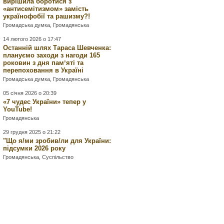
вирішила боротися з
«антисемітизмом» замість
українофобії та рашизму?!
Громадська думка
,
Громадянська
14 лютого 2026 о 17:47
Останній шлях Тараса Шевченка:
плануємо заходи з нагоди 165
роковин з дня памʼяті та
перепоховання в Україні
Громадська думка
,
Громадянська
05 січня 2026 о 20:39
«7 чудес України» тепер у
YouTube!
Громадянська
29 грудня 2025 о 21:22
"Що я/ми зробив/ли для України:
підсумки 2026 року
Громадянська
,
Суспільство