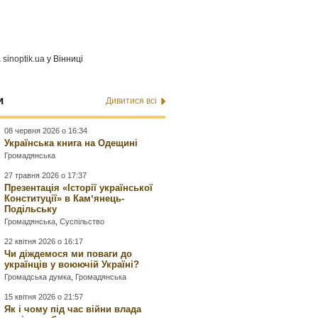
а
sinoptik.ua
у Вінниці
и
Дивитися всі
08 червня 2026 о 16:34
Українська книга на Одещині
Громадянська
27 травня 2026 о 17:37
Презентація «Історії української
Конституції» в Камʼянець-
Подільську
Громадянська
,
Суспільство
22 квітня 2026 о 16:17
Чи діждемося ми поваги до
українців у воюючій Україні?
Громадська думка
,
Громадянська
15 квітня 2026 о 21:57
Як і чому під час війни влада