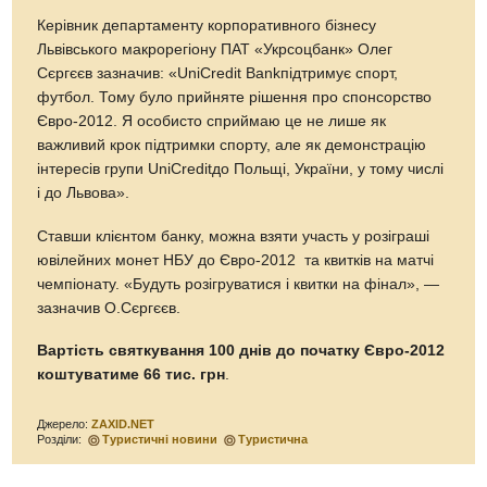
Керівник департаменту корпоративного бізнесу
Львівського макрорегіону ПАТ «Укрсоцбанк» Олег
Сєргєєв зазначив: «UniCredit Bankпідтримує спорт,
футбол. Тому було прийняте рішення про спонсорство
Євро-2012. Я особисто сприймаю це не лише як
важливий крок підтримки спорту, але як демонстрацію
інтересів групи UniCreditдо Польщі, України, у тому числі
і до Львова».
Ставши клієнтом банку, можна взяти участь у розіграші
ювілейних монет НБУ до Євро-2012 та квитків на матчі
чемпіонату. «Будуть розігруватися і квитки на фінал», —
зазначив О.Сєргєєв.
Вартість святкування 100 днів до початку Євро-2012
коштуватиме 66 тис. грн
.
Джерело:
ZAXID.NET
Розділи:
Туристичні новини
Туристична