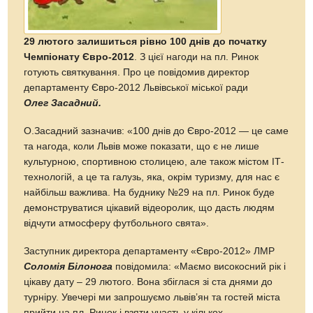
29 лютого залишиться рівно 100 днів до початку
Чемпіонату Євро-2012
. З цієї нагоди на пл. Ринок
готують святкування. Про це повідомив директор
департаменту Євро-2012 Львівської міської ради
Олег Засадний.
О.Засадний зазначив: «100 днів до Євро-2012 — це саме
та нагода, коли Львів може показати, що є не лише
культурною, спортивною столицею, але також містом ІТ-
технологій, а це та галузь, яка, окрім туризму, для нас є
найбільш важлива. На буднику №29 на пл. Ринок буде
демонструватися цікавий відеоролик, що дасть людям
відчути атмосферу футбольного свята».
Заступник директора департаменту «Євро-2012» ЛМР
Соломія Білонога
повідомила: «Маємо високосний рік і
цікаву дату – 29 лютого. Вона збіглася зі ста днями до
турніру. Увечері ми запрошуємо львів’ян та гостей міста
прийти на пл. Ринок і взяти участь у кількох