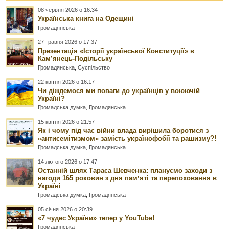
08 червня 2026 о 16:34
Українська книга на Одещині
Громадянська
27 травня 2026 о 17:37
Презентація «Історії української Конституції» в
Камʼянець-Подільську
Громадянська
,
Суспільство
22 квітня 2026 о 16:17
Чи діждемося ми поваги до українців у воюючій
Україні?
Громадська думка
,
Громадянська
15 квітня 2026 о 21:57
Як і чому під час війни влада вирішила боротися з
«антисемітизмом» замість українофобії та рашизму?!
Громадська думка
,
Громадянська
14 лютого 2026 о 17:47
Останній шлях Тараса Шевченка: плануємо заходи з
нагоди 165 роковин з дня памʼяті та перепоховання в
Україні
Громадська думка
,
Громадянська
05 січня 2026 о 20:39
«7 чудес України» тепер у YouTube!
Громадянська