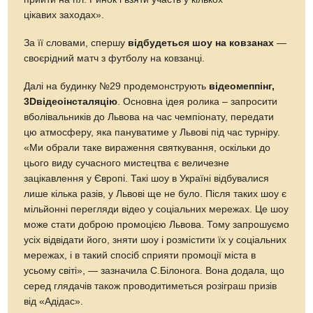
цікавих заходах».
За її словами, спершу
відбудеться шоу на ковзанах
—
своєрідний матч з футболу на ковзанці.
Далі на будинку №29 продемонструють
відеомеппінг,
3Dвідеоінсталяцію
. Основна ідея ролика – запросити
вболівальників до Львова на час чемпіонату, передати
цю атмосферу, яка пануватиме у Львові під час турніру.
«Ми обрали таке вираження святкування, оскільки до
цього виду сучасного мистецтва є величезне
зацікавлення у Європі. Такі шоу в Україні відбувалися
лише кілька разів, у Львові ще не було. Після таких шоу є
мільйонні перегляди відео у соціальних мережах. Це шоу
може стати доброю промоцією Львова. Тому запрошуємо
усіх відвідати його, зняти шоу і розмістити їх у соціальних
мережах, і в такий спосіб сприяти промоції міста в
усьому світі», — зазначила С.Білонога. Вона додала, що
серед глядачів також проводитиметься розіграш призів
від «Адідас».