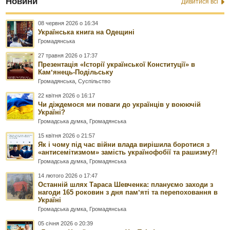
Новини
Дивитися всі
08 червня 2026 о 16:34
Українська книга на Одещині
Громадянська
27 травня 2026 о 17:37
Презентація «Історії української Конституції» в
Камʼянець-Подільську
Громадянська
,
Суспільство
22 квітня 2026 о 16:17
Чи діждемося ми поваги до українців у воюючій
Україні?
Громадська думка
,
Громадянська
15 квітня 2026 о 21:57
Як і чому під час війни влада вирішила боротися з
«антисемітизмом» замість українофобії та рашизму?!
Громадська думка
,
Громадянська
14 лютого 2026 о 17:47
Останній шлях Тараса Шевченка: плануємо заходи з
нагоди 165 роковин з дня памʼяті та перепоховання в
Україні
Громадська думка
,
Громадянська
05 січня 2026 о 20:39