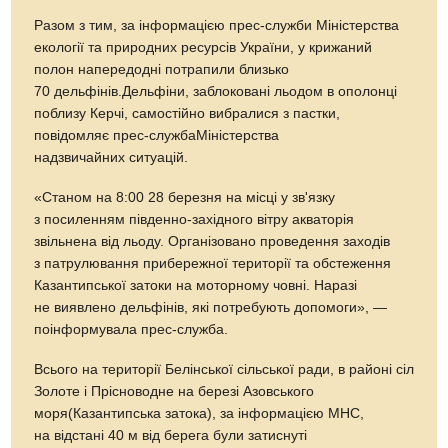
Разом з тим, за інформацією прес-служби Міністерства
екології та природних ресурсів України, у крижаний
полон напередодні потрапили близько
70 дельфінів.Дельфіни, заблоковані льодом в ополонці
поблизу Керчі, самостійно вибралися з пастки,
повідомляє прес-службаМіністерства
надзвичайних ситуацій.
«Станом на 8:00 28 березня на місці у зв'язку
з посиленням південно-західного вітру акваторія
звільнена від льоду. Організовано проведення заходів
з патрулювання прибережної території та обстеження
Казантипської затоки на моторному човні. Наразі
не виявлено дельфінів, які потребують допомоги», —
поінформувала прес-служба.
Всього на території Белінської сільської ради, в районі сіл
Золоте і Прісноводне на березі Азовського
моря(Казантипська затока), за інформацією МНС,
на відстані 40 м від берега були затиснуті