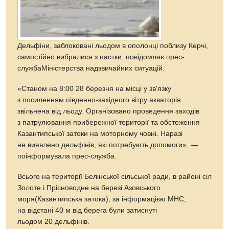
Дельфіни, заблоковані льодом в ополонці поблизу Керчі,
самостійно вибралися з пастки, повідомляє прес-
службаМіністерства надзвичайних ситуацій.
«Станом на 8:00 28 березня на місці у зв'язку
з посиленням південно-західного вітру акваторія
звільнена від льоду. Організовано проведення заходів
з патрулювання прибережної території та обстеження
Казантипської затоки на моторному човні. Наразі
не виявлено дельфінів, які потребують допомоги», —
поінформувала прес-служба.
Всього на території Белінської сільської ради, в районі сіл
Золоте і Прісноводне на березі Азовського
моря(Казантипська затока), за інформацією МНС,
на відстані 40 м від берега були затиснуті
льодом 20 дельфінів.