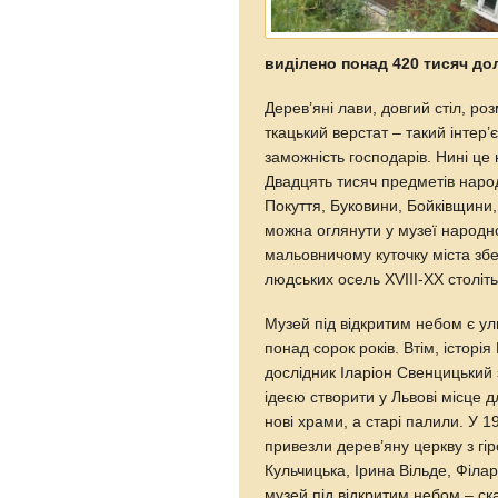
виділено понад 420 тисяч до
Дерев’яні лави, довгий стіл, ро
ткацький верстат – такий інтер’є
заможність господарів. Нині це
Двадцять тисяч предметів народн
Покуття, Буковини, Бойківщини
можна оглянути у музеї народної
мальовничому куточку міста збер
людських осель XVIII-XX століть
Музей під відкритим небом є ул
понад сорок років. Втім, історі
дослідник Іларіон Свенцицький
ідеєю створити у Львові місце д
нові храми, а старі палили. У 1
привезли дерев’яну церкву з г
Кульчицька, Ірина Вільде, Філа
музей під відкритим небом – ска