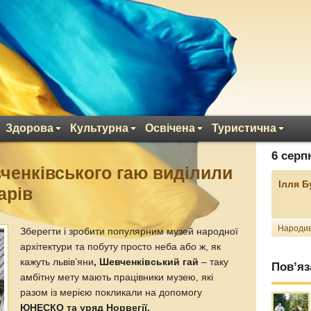
Здорова
Культурна
Освічена
Туристична
6 серп
ченківського гаю виділили
Ілля 
арів
Народив
Зберегти і зробити популярним музей народної
архітектури та побуту просто неба або ж, як
кажуть львів’яни
, Шевченківський гай
– таку
Пов’яз
амбітну мету мають працівники музею, які
разом із мерією покликали на допомогу
ЮНЕСКО та уряд Норвегії.