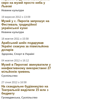
євро на музей просто неба у
Львові
Новини культури
19 вересня 2012 о 13:09
Музей у с. Пирогів запрошує на
Фестиваль традиційної
української кухні
Новини культури
18 жовтня 2011 о 15:58
Арабський шейх подарував
Україні скакуна за півмільйона
доларів
Здорова
,
Спорт в Україні
04 жовтня 2012 о 16:12
Музей в Пирогові звинуватили у
неефективному використанні 27
мільйонів ​​гривень
Суспільство
27 січня 2012 о 16:58
На скандальне будівництво на
Театральній виділили 15 млн з
бюджету
Громадянська
,
Суспільство