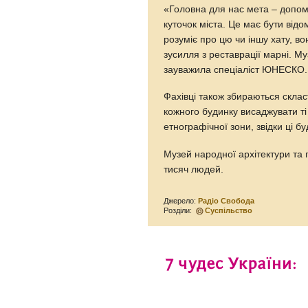
«Головна для нас мета – допом
куточок міста. Це має бути від
розуміє про цю чи іншу хату, в
зусилля з реставрації марні. М
зауважила спеціаліст ЮНЕСКО.
Фахівці також збираються скла
кожного будинку висаджувати ті 
етнографічної зони, звідки ці б
Музей народної архітектури та 
тисяч людей.
Джерело:
Радіо Свобода
Розділи:
Суспільство