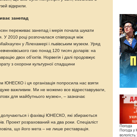
узей відкрили.
живає занепад
ансен переживає занепад і мерія почала шукати
. У 2010 році розпочалася співпраця між
айхауген у Лілехамері і львівським музеєм. Уряд
Шевченківського гаю понад 120 тисяч доларів: на
врацію двох об’єктів. Норвегія і далі продовжує
орату з охорони культурної спадщини
м ЮНЕСКО і ця організація попросила нас взяти
 є дуже важливим. Ми не можемо все відреставрувати,
штовх для майбутнього музею», – зазначає
ю долучаються і фахівці ЮНЕСКО, які збираються
ів. Проект розрахований на два роки. Спеціаліст
Погода
овіла, що його мета – не лише реставрація.
Погода у
вологість: