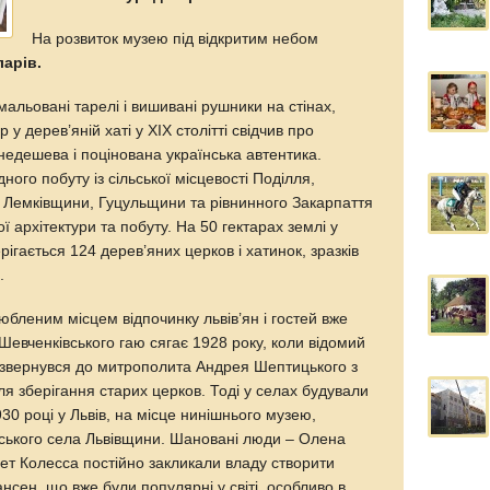
На розвиток музею під відкритим небом
ларів.
змальовані тарелі і вишивані рушники на стінах,
р у дерев’яній хаті у XIX столітті свідчив про
 недешева і поцінована українська автентика.
ого побуту із сільської місцевості Поділля,
, Лемківщини, Гуцульщини та рівнинного Закарпаття
 архітектури та побуту. На 50 гектарах землі у
ігається 124 дерев’яних церков і хатинок, зразків
.
юбленим місцем відпочинку львів’ян і гостей вже
я Шевченківського гаю сягає 1928 року, коли відомий
 звернувся до митрополита Андрея Шептицького з
ля зберігання старих церков. Тоді у селах будували
930 році у Львів, на місце нинішнього музею,
ірського села Львівщини. Шановані люди – Олена
рет Колесса постійно закликали владу створити
нсен, що вже були популярні у світі, особливо в