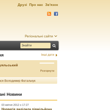
Друзі
Про нас
Зв'язок
Регіональні сайти
ня
Інші дати
Буяльський
Розгорнути
ся Володимир Фатальчук
ані Новини
03 квітня 2012 о 17:27
Норвегія виділила півмільйона