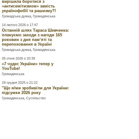
вирішила боротися з
«антисемітизмом» замість
українофобії та рашизму?!
Громадська думка
,
Громадянська
14 лютого 2026 о 17:47
Останній шлях Тараса Шевченка:
плануємо заходи з нагоди 165
роковин з дня памʼяті та
перепоховання в Україні
Громадська думка
,
Громадянська
05 січня 2026 о 20:39
«7 чудес України» тепер у
YouTube!
Громадянська
29 грудня 2025 о 21:22
"Що я/ми зробив/ли для України:
підсумки 2026 року
Громадянська
,
Суспільство