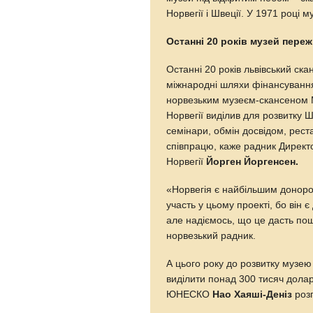
Норвегії і Швеції. У 1971 році м
Останні 20 років музей пере
Останні 20 років львівський ск
міжнародні шляхи фінансування
норвезьким музеєм-скансеном М
Норвегії виділив для розвитку 
семінари, обмін досвідом, реста
співпрацю, каже радник Директ
Норвегії
Йорген Йоргенсен.
«Норвегія є найбільшим доноро
участь у цьому проекті, бо він
але надіємось, що це дасть по
норвезький радник.
А цього року до розвитку музе
виділити понад 300 тисяч долар
ЮНЕСКО
Нао Хаяші-Деніз
розп