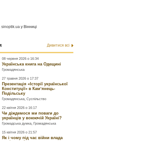
а
sinoptik.ua
у Вінниці
и
Дивитися всі
08 червня 2026 о 16:34
Українська книга на Одещині
Громадянська
27 травня 2026 о 17:37
Презентація «Історії української
Конституції» в Камʼянець-
Подільську
Громадянська
,
Суспільство
22 квітня 2026 о 16:17
Чи діждемося ми поваги до
українців у воюючій Україні?
Громадська думка
,
Громадянська
15 квітня 2026 о 21:57
Як і чому під час війни влада