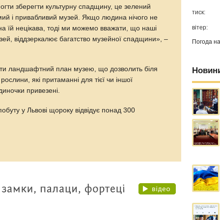
огти зберегти культурну спадщину, це зелений
тиск:
омий і привабливий музей. Якщо людина нічого не
вітер:
она їй нецікава, тоді ми можемо вважати, що наші
узей, віддзеркалює багатство музейної спадщини», –
Погода н
сти ландшафтний план музею, що дозволить біля
Новин
рослини, які притаманні для тієї чи іншої
удиночки привезені.
побуту у Львові щороку відвідує понад 300