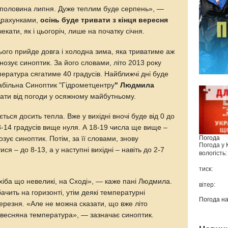
 половина липня. Дуже теплим буде серпень», —
ідрахунками,
осінь буде тривати з кінця вересня
 чекати, як і цьогоріч, лише на початку січня.
цього прийде довга і холодна зима, яка триватиме аж
нозує синоптик. За його словами, літо 2013 року
ература сягатиме 40 градусів. Найближчі дні буде
абільна Синоптик "Гідрометцентру
" Людмила
ати від погоди у осяжному майбутньому.
ється досить тепла. Вже у вихідні вночі буде від 0 до
8-14 градусів вище нуля. А 18-19 числа ще вище –
Погода
зує синоптик. Потім, за її словами, знову
Погода у
я – до 8-13, а у наступні вихідні – навіть до 2-7
вологість:
тиск:
 хіба що невеликі, на Сході», — каже пані Людмила.
вітер:
бачить на горизонті, утім деякі температурні
Погода н
березня. «Але не можна сказати, що вже літо
весняна температура», — зазначає синоптик.