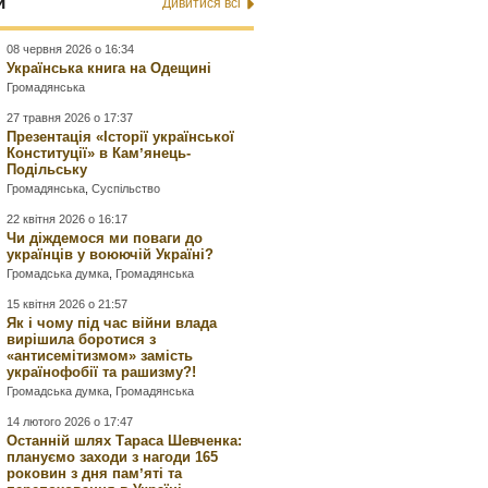
и
Дивитися всі
08 червня 2026 о 16:34
Українська книга на Одещині
Громадянська
27 травня 2026 о 17:37
Презентація «Історії української
Конституції» в Камʼянець-
Подільську
Громадянська
,
Суспільство
22 квітня 2026 о 16:17
Чи діждемося ми поваги до
українців у воюючій Україні?
Громадська думка
,
Громадянська
15 квітня 2026 о 21:57
Як і чому під час війни влада
вирішила боротися з
«антисемітизмом» замість
українофобії та рашизму?!
Громадська думка
,
Громадянська
14 лютого 2026 о 17:47
Останній шлях Тараса Шевченка:
плануємо заходи з нагоди 165
роковин з дня памʼяті та