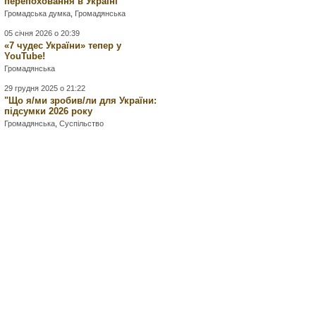
перепоховання в Україні
Громадська думка
,
Громадянська
05 січня 2026 о 20:39
«7 чудес України» тепер у
YouTube!
Громадянська
29 грудня 2025 о 21:22
"Що я/ми зробив/ли для України:
підсумки 2026 року
Громадянська
,
Суспільство