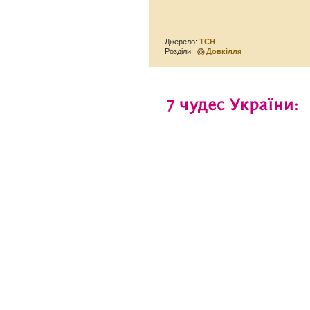
Джерело:
ТСН
Розділи:
Довкілля