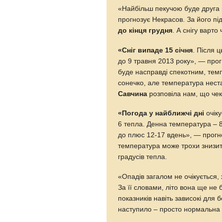
«Найбільш пекучою буде друга
прогнозує Некрасов. За його п
до кінця грудня
. А снігу варто
«Сніг випаде 15 січня
. Після 
до 9 травня 2013 року», — прог
буде насправді спекотним, темп
сонечко, але температура нест
Савчина
розповіла нам, що чек
«Погода у найближчі дні
очіку
6 тепла. Денна температура – 
до плюс 12-17 вдень», — прогно
температура може трохи знизитис
градусів тепла.
«Опадів загалом не очікується,
За її словами, літо вона ще не 
показників навіть зависокі для 
наступило – просто нормальна 