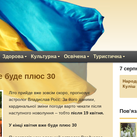
Здорова
Культурна
Освічена
Туристична
7 серп
же буде плюс 30
Народ
Куліш
Літо прийде вже зовсім скоро, прогнозує
астролог Владислав Росс. За його даними,
кардинальної зміни погоди варто чекати після
Пов’яз
наступного новолуння – тобто
після 19 квітня.
У кінці квітня вже буде плюс 30