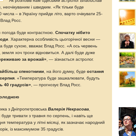
Як розповів нам одеський астролог
Владислав
м, неочікуваним і швидким. «Як тільки буде
0 числа – в Україну прийде літо, варто очікувати 25-
 Влад Росс.
ня погода буде контрастною.
Спочатку нібито
лоди
. Характерна особливість цьогорічної весни —
на буде сухою, вважає Влад Росс. «А ось червень
 земля хоч трохи відновиться. А далі буде дуже
ереживаю за врожай»
, — зізнається астролог.
айбільш спекотними
, на його думку, буде
остання
 серпня
. «Температура буде зашкалювати, будуть
ть 40 градусів»
, — прогнозує Влад Росс.
 холодною
ика з Дніпропетровська
Валерія Некрасова
,
 буде тривати з травня по серпень, і навіть ще
ня температура у літні місяці, як зазначає народний
торік, із максимумом 35 градусів.