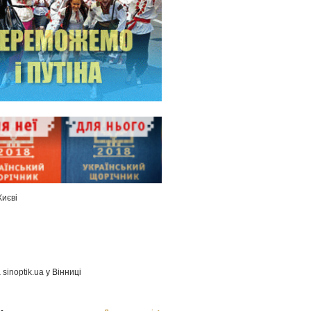
Києві
а
sinoptik.ua
у Вінниці