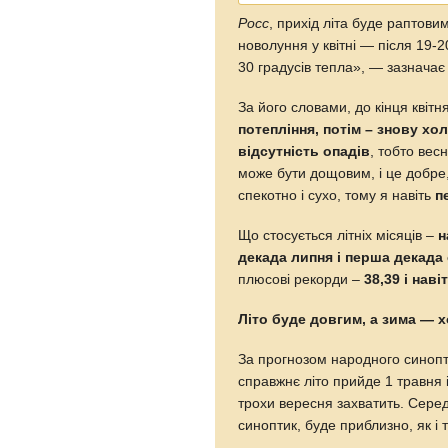
Росс
, прихід літа буде раптови
новолуння у квітні — після 19-2
30 градусів тепла», — зазначає
За його словами, до кінця квіт
потепління, потім – знову хо
відсутність опадів
, тобто вес
може бути дощовим, і це добре,
спекотно і сухо, тому я навіть
п
Що стосується літніх місяців –
н
декада липня і перша декада
плюсові рекорди –
38,39 і наві
Літо буде довгим, а зима —
За прогнозом народного синопт
справжнє літо прийде 1 травня і
трохи вересня захватить. Серед
синоптик, буде приблизно, як і 