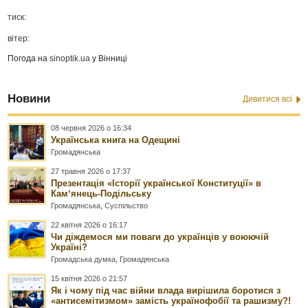
тиск:
вітер:
Погода на
sinoptik.ua
у Вінниці
Новини
Дивитися всі
08 червня 2026 о 16:34
Українська книга на Одещині
Громадянська
27 травня 2026 о 17:37
Презентація «Історії української Конституції» в
Камʼянець-Подільську
Громадянська
,
Суспільство
22 квітня 2026 о 16:17
Чи діждемося ми поваги до українців у воюючій
Україні?
Громадська думка
,
Громадянська
15 квітня 2026 о 21:57
Як і чому під час війни влада вирішила боротися з
«антисемітизмом» замість українофобії та рашизму?!