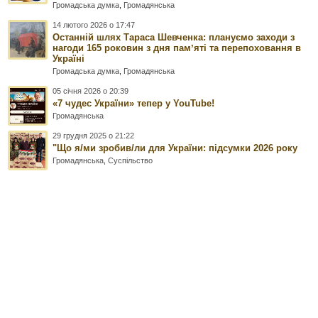
Громадська думка
,
Громадянська
14 лютого 2026 о 17:47
Останній шлях Тараса Шевченка: плануємо заходи з
нагоди 165 роковин з дня памʼяті та перепоховання в
Україні
Громадська думка
,
Громадянська
05 січня 2026 о 20:39
«7 чудес України» тепер у YouTube!
Громадянська
29 грудня 2025 о 21:22
"Що я/ми зробив/ли для України: підсумки 2026 року
Громадянська
,
Суспільство