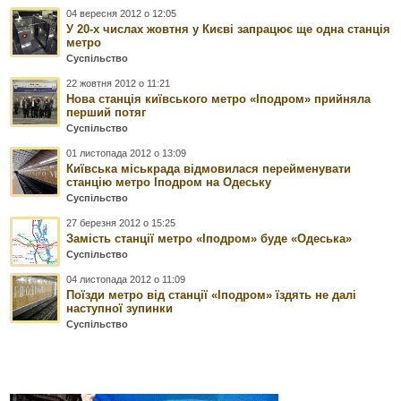
04 вересня 2012 о 12:05
У 20-х числах жовтня у Києві запрацює ще одна станція
метро
Суспільство
22 жовтня 2012 о 11:21
Нова станція київського метро «Іподром» прийняла
перший потяг
Суспільство
01 листопада 2012 о 13:09
Київська міськрада відмовилася перейменувати
станцію метро Іподром на Одеську
Суспільство
27 березня 2012 о 15:25
Замість станції метро «Іподром» буде «Одеська»
Суспільство
04 листопада 2012 о 11:09
Поїзди метро від станції «Іподром» їздять не далі
наступної зупинки
Суспільство