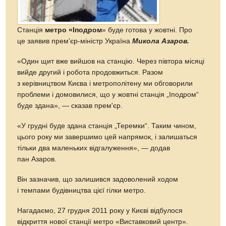
Станція
метро «Іподром
» буде готова у жовтні. Про
це заявив прем'єр-міністр Україна
Микола Азаров.
«Один щит вже вийшов на станцію. Через півтора місяці
вийде другий і робота продовжиться. Разом
з керівництвом Києва і метрополітену ми обговорили
проблеми і домовилися, що у жовтні станція „Іподром“
буде здана», — сказав прем'єр.
«У грудні буде здана станція „Теремки“. Таким чином,
цього року ми завершимо цей напрямок, і залишаться
тільки два маленьких відгалуження», — додав
пан Азаров.
Він зазначив, що залишився задоволений ходом
і темпами будівництва цієї гілки метро.
Нагадаємо, 27 грудня 2011 року у Києві відбулося
відкриття нової станції метро «Виставковий центр».