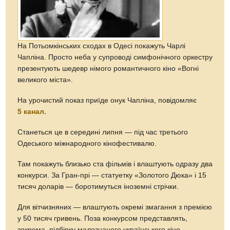
На Потьомкінських сходах в Одесі покажуть Чарлі
Чапліна. Просто неба у супроводі симфонічного оркестру
презентують шедевр німого романтичного кіно «Вогні
великого міста».
На урочистий показ приїде онук Чапліна, повідомляє
5 канал.
Станеться це в середині липня — під час третього
Одеського міжнародного кінофестивалю.
Там покажуть близько ста фільмів і влаштують одразу два
конкурси. За Гран-прі — статуетку «Золотого Дюка» і 15
тисяч доларів — боротимуться іноземні стрічки.
Для вітчизняних — влаштують окремі змагання з премією
у 50 тисяч гривень. Поза конкурсом представлять,
зокрема, підбірку малознаного українського кіно