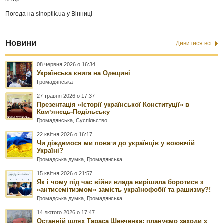
Погода на
sinoptik.ua
у Вінниці
Новини
Дивитися всі
08 червня 2026 о 16:34
Українська книга на Одещині
Громадянська
27 травня 2026 о 17:37
Презентація «Історії української Конституції» в
Камʼянець-Подільську
Громадянська
,
Суспільство
22 квітня 2026 о 16:17
Чи діждемося ми поваги до українців у воюючій
Україні?
Громадська думка
,
Громадянська
15 квітня 2026 о 21:57
Як і чому під час війни влада вирішила боротися з
«антисемітизмом» замість українофобії та рашизму?!
Громадська думка
,
Громадянська
14 лютого 2026 о 17:47
Останній шлях Тараса Шевченка: плануємо заходи з