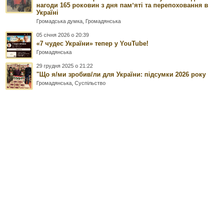
нагоди 165 роковин з дня памʼяті та перепоховання в
Україні
Громадська думка
,
Громадянська
05 січня 2026 о 20:39
«7 чудес України» тепер у YouTube!
Громадянська
29 грудня 2025 о 21:22
"Що я/ми зробив/ли для України: підсумки 2026 року
Громадянська
,
Суспільство