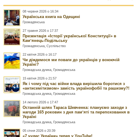
08 червня 2026 о 16:34
Українська книга на Одещині
Громадянська
27 травня 2026 о 17:37
Презентація «Історії української Конституції» в
Камʼянець-Подільську
Громадянська
,
Суспільство
22 квітня 2026 о 16:17
Чи діждемося ми поваги до українців у воюючій
Україні?
Громадська думка
,
Громадянська
15 квітня 2026 о 21:57
Як і чому під час війни влада вирішила боротися з
«антисемітизмом» замість українофобії та рашизму?!
Громадська думка
,
Громадянська
14 лютого 2026 о 17:47
Останній шлях Тараса Шевченка: плануємо заходи з
нагоди 165 роковин з дня памʼяті та перепоховання в
Україні
Громадська думка
,
Громадянська
05 січня 2026 о 20:39
«7 чудес України» тепер у YouTube!