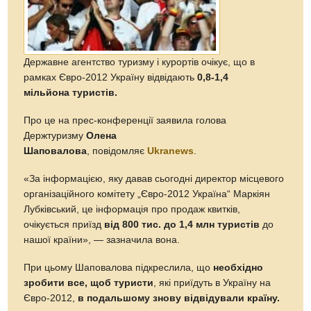
Державне агентство туризму і курортів очікує, що в
рамках Євро-2012 Україну відвідають
0,8-1,4
мільйона туристів.
Про це на прес-конференції заявила голова
Держтуризму
Олена
Шаповалова
, повідомляє
Ukranews
.
«За інформацією, яку давав сьогодні директор місцевого
організаційного комітету „Євро-2012 Україна“ Маркіян
Лубківський, це інформація про продаж квитків,
очікується приїзд
від 800 тис. до 1,4 млн туристів
до
нашої країни», — зазначила вона.
При цьому Шаповалова підкреслила, що
необхідно
зробити все, щоб туристи
, які приїдуть в Україну на
Євро-2012,
в подальшому знову відвідували країну.