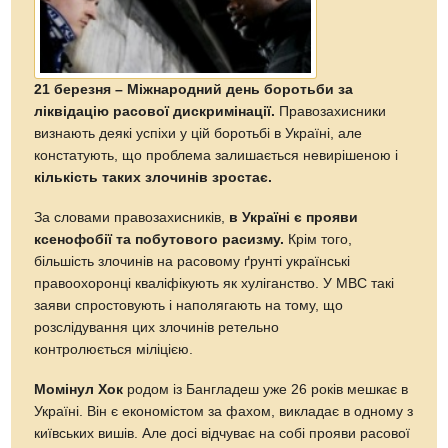
21 березня – Міжнародний день боротьби за
ліквідацію расової дискримінації.
Правозахисники
визнають деякі успіхи у цій боротьбі в Україні, але
констатують, що проблема залишається невирішеною і
кількість таких злочинів зростає.
За словами правозахисників,
в Україні є прояви
ксенофобії та побутового расизму.
Крім того,
більшість злочинів на расовому ґрунті українські
правоохоронці кваліфікують як хуліганство. У МВС такі
заяви спростовують і наполягають на тому, що
розслідування цих злочинів ретельно
контролюється міліцією.
Момінул Хок
родом із Бангладеш уже 26 років мешкає в
Україні. Він є економістом за фахом, викладає в одному з
київських вишів. Але досі відчуває на собі прояви расової