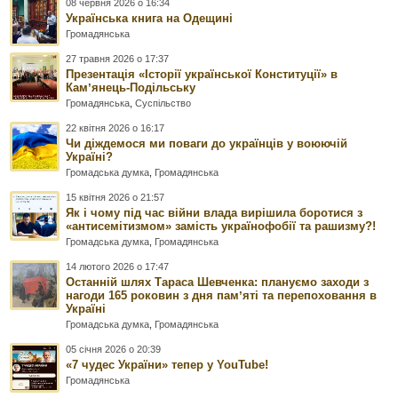
08 червня 2026 о 16:34
Українська книга на Одещині
Громадянська
27 травня 2026 о 17:37
Презентація «Історії української Конституції» в
Камʼянець-Подільську
Громадянська
,
Суспільство
22 квітня 2026 о 16:17
Чи діждемося ми поваги до українців у воюючій
Україні?
Громадська думка
,
Громадянська
15 квітня 2026 о 21:57
Як і чому під час війни влада вирішила боротися з
«антисемітизмом» замість українофобії та рашизму?!
Громадська думка
,
Громадянська
14 лютого 2026 о 17:47
Останній шлях Тараса Шевченка: плануємо заходи з
нагоди 165 роковин з дня памʼяті та перепоховання в
Україні
Громадська думка
,
Громадянська
05 січня 2026 о 20:39
«7 чудес України» тепер у YouTube!
Громадянська