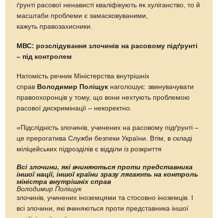
ґрунті расової ненависті кваліфікують як хуліганство, то й
масштаби проблеми є замасковуваними,
кажуть правозахисники.
МВС: розслідування злочинів на расовому підґрунті
– під контролем
Натомість речник Міністерства внутрішніх
справ
Володимир Поліщук
наголошує: звинувачувати
правоохоронців у тому, що вони нехтують проблемою
расової дискримінації – некоректно.
«Підслідність злочинів, учинених на расовому підґрунті –
це прерогатива Служби безпеки України. Втім, в складі
міліцейських підрозділів є відділи із розкриття
Всі злочини, які вчиняються проти представника
іншої нації, іншої країни зразу лягають на контроль
міністра внутрішніх справ
Володимир Поліщук
злочинів, учинених іноземцями та стосовно іноземців. І
всі злочини, які вчиняються проти представника іншої