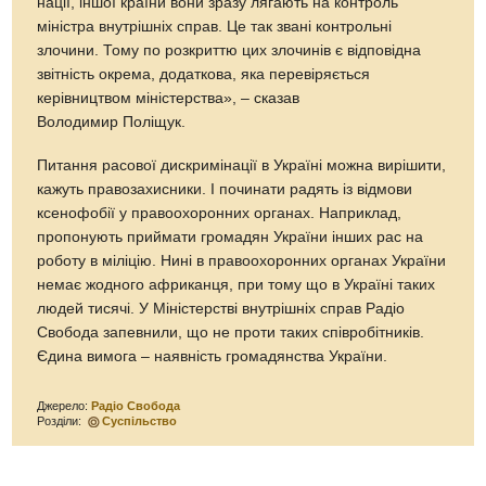
нації, іншої країни вони зразу лягають на контроль
міністра внутрішніх справ. Це так звані контрольні
злочини. Тому по розкриттю цих злочинів є відповідна
звітність окрема, додаткова, яка перевіряється
керівництвом міністерства», – сказав
Володимир Поліщук.
Питання расової дискримінації в Україні можна вирішити,
кажуть правозахисники. І починати радять із відмови
ксенофобії у правоохоронних органах. Наприклад,
пропонують приймати громадян України інших рас на
роботу в міліцію. Нині в правоохоронних органах України
немає жодного африканця, при тому що в Україні таких
людей тисячі. У Міністерстві внутрішніх справ Радіо
Свобода запевнили, що не проти таких співробітників.
Єдина вимога – наявність громадянства України.
Джерело:
Радіо Свобода
Розділи:
Суспільство