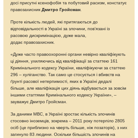
досі присутні ксенофобія та побутовий расизм, констатує
правозахисник
Дмитро Гройсман
.
Проте кількість людей, які притягаються до
відповідальності в Україні за злочини, пов’язані із
расовою дискримінацією, дуже мала,
додає правозахисник.
«Дуже часто правоохоронні органи невірно кваліфікують
ці діяння, ухиляючись від кваліфікації за статтею 161
Кримінального кодексу України, кваліфікуючи за статтею
296 – хуліганство. Так само це стосується і вбивств на
ґрунті расової нетерпимості, яких в Україні дедалі
більше, але кваліфікація цих діянь відбувається за зовсім
іншими статтями Кримінального кодексу України», –
зауважує Дмитро Гройсман.
За даними МВС, в Україні зростає кількість злочинів
стосовно іноземців, зокрема – 2011 року потерпіло 2805
осіб (це приблизно на чверть більше, ніж позаторік), з них
загинуло 83 людини. Оскільки більшість злочинів на