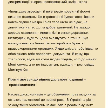
дискримінації «через неслов’янський колір шкіри».
«Іноді дуже агресивні й не в зовсім коректній формі
питання ставлять. Це в транспорті буває часто. Інколи
навіть сидиш в метро і біля тебе ніхто не сідає, не
дивлячись на те, що ти добре вдягнутий. Не завжди
хороше ставлення чиновників і в різних державних
інституціях, куди ти йдеш вирішувати питання. Був
випадок навіть у банку. Багато проблем буває з
правоохоронними органами. Якщо шкіра у тебе інша, то
обов’язково тебе попросять документи. Я кажу, що
трапилося, адже тут сотні людей ходять, чого до мене?
Мені кажуть: а ти по-іншому виглядаєш», – розповідає
Момінул Хок.
Притягаються до відповідальності одиниці –
правозахисник
Расова дискримінація – це обмеження прав людини за
ознакою належності до певної раси. В Україні на рівні
закону таких обмежень немає. Але в реальному житті