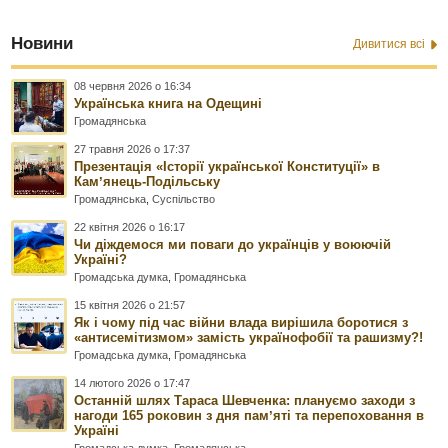
Новини
Дивитися всі
08 червня 2026 о 16:34
Українська книга на Одещині
Громадянська
27 травня 2026 о 17:37
Презентація «Історії української Конституції» в
Камʼянець-Подільську
Громадянська
,
Суспільство
22 квітня 2026 о 16:17
Чи діждемося ми поваги до українців у воюючій
Україні?
Громадська думка
,
Громадянська
15 квітня 2026 о 21:57
Як і чому під час війни влада вирішила боротися з
«антисемітизмом» замість українофобії та рашизму?!
Громадська думка
,
Громадянська
14 лютого 2026 о 17:47
Останній шлях Тараса Шевченка: плануємо заходи з
нагоди 165 роковин з дня памʼяті та перепоховання в
Україні