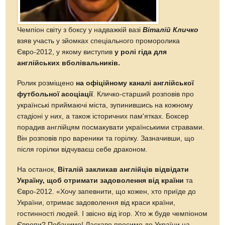
Чемпіон світу з боксу у надважкій вазі
Віталій Кличко
взяв участь у зйомках спеціального проморолика
Євро-2012, у якому виступив
у ролі гіда для
англійських вболівальників.
Ролик розміщено
на офіційному каналі англійської
футбольної асоціації
. Кличко-старший розповів про
українські приймаючі міста, зупинившись на кожному
стадіоні у них, а також історичних пам'ятках. Боксер
порадив англійцям посмакувати українськими стравами.
Він розповів про вареники та горілку. Зазначивши, що
після горілки відчуваєш себе драконом.
На останок,
Віталій закликав англійців відвідати
Україну, щоб отримати задоволення від країни
та
Євро-2012. «Хочу запевнити, що кожен, хто приїде до
України, отримає задоволення від краси країни,
гостинності людей. І звісно від ігор. Хто ж буде чемпіоном
Європи? Побачимо! Ласкаво просимо до України на