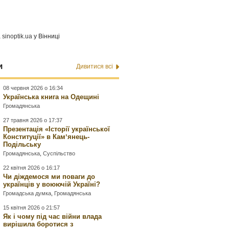
а
sinoptik.ua
у Вінниці
и
Дивитися всі
08 червня 2026 о 16:34
Українська книга на Одещині
Громадянська
27 травня 2026 о 17:37
Презентація «Історії української
Конституції» в Камʼянець-
Подільську
Громадянська
,
Суспільство
22 квітня 2026 о 16:17
Чи діждемося ми поваги до
українців у воюючій Україні?
Громадська думка
,
Громадянська
15 квітня 2026 о 21:57
Як і чому під час війни влада
вирішила боротися з