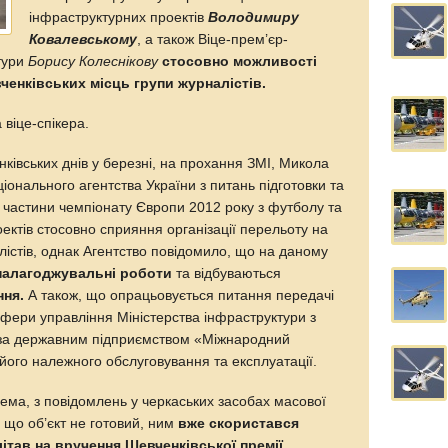
інфраструктурних проектів
Володимиру
Ковалевському
, а також Віце-прем’єр-
ктури
Борису Колеснікову
стосовно можливості
ченківських місць групи журналістів.
віце-спікера.
ківських днів у березні, на прохання ЗМІ, Микола
іонального агентства України з питань підготовки та
 частини чемпіонату Європи 2012 року з футболу та
оектів стосовно сприяння організації перельоту на
істів, однак Агентство повідомило, що на даному
алагоджувальні роботи
та відбуваються
ння.
А також, що опрацьовується питання передачі
сфери управління Міністерства інфраструктури з
за державним підприємством «Міжнародний
його належного обслуговування та експлуатації.
рема, з повідомлень у черкаських засобах масової
, що об’єкт не готовий, ним
вже скористався
ітав на вручення Шевченківської премії.