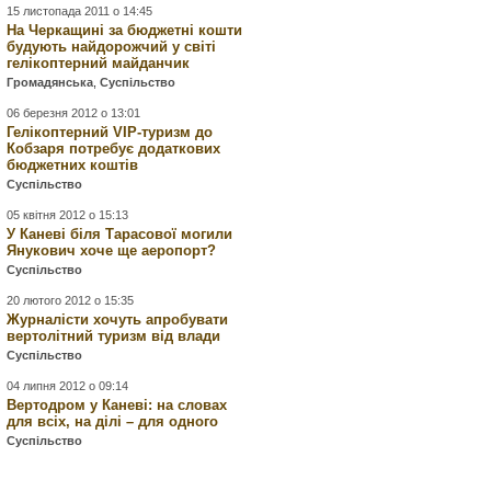
15 листопада 2011 о 14:45
На Черкащині за бюджетні кошти
будують найдорожчий у світі
гелікоптерний майданчик
Громадянська
,
Суспільство
06 березня 2012 о 13:01
Гелікоптерний VIP-туризм до
Кобзаря потребує додаткових
бюджетних коштів
Суспільство
05 квітня 2012 о 15:13
У Каневі біля Тарасової могили
Янукович хоче ще аеропорт?
Суспільство
20 лютого 2012 о 15:35
Журналісти хочуть апробувати
вертолітний туризм від влади
Суспільство
04 липня 2012 о 09:14
Вертодром у Каневі: на словах
для всіх, на ділі – для одного
Суспільство