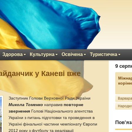
Здорова
Культурна
Освічена
Туристична
9 серп
айданчик у Каневі вже
Міжна
корінн
Заступник Голови Верховної Ради України
Варвара
Микола Томенко
направив
повторне
Народил
звернення
Голові Національного агентства
України з питань підготовки та проведення в
Пов’яз
Україні фінальної частини чемпіонату Європи
2012 року з футболу та реалізації