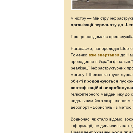
міністру — Міністру інфрастру
організації перельоту до Шев
Про це повідомляє прес-служба 
Нагадаємо, напередодні Шевчен
Томенко
вже звертався
до Нац
проведення в Україні фінальної
реалізації інфраструктурних пр
могилу Т.Шевченка групи журнал
об’єкті
продовжуються пускон
сертифікаційні випробовува
гелікоптерного майданчику до 
подальшим його закріпленням 
аеропорт «Бориспіль» з метою 
Водночас, як стало відомо, зок
інформації, не дивлячись на те
Президент України, коли прил