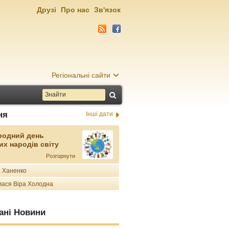
Друзі
Про нас
Зв'язок
Регіональні сайти
ня
Інші дати
родний день
их народів світу
Розгорнути
 Ханенко
ася Віра Холодна
ані Новини