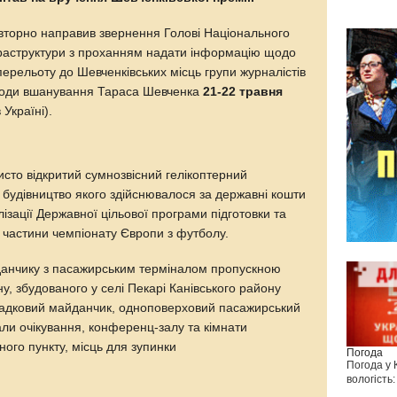
овторно направив звернення Голові Національного
нфраструктури з проханням надати інформацію щодо
 перельоту до Шевченківських місць групи журналістів
нагоди вшанування Тараса Шевченка
21-22 травня
Україні).
сто відкритий сумнозвісний гелікоптерний
 будівництво якого здійснювалося за державні кошти
ізації Державної цільової програми підготовки та
 частини чемпіонату Європи з футболу.
данчику з пасажирським терміналом пропускною
у, збудованого у селі Пекарі Канівського району
осадковий майданчик, одноповерховий пасажирський
зали очікування, конференц-залу та кімнати
ного пункту, місць для зупинки
Погода
Погода у
вологість: