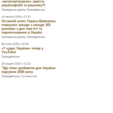
«антисемітизмом» замість
українофобії та рашизму?!
Громадська думка
,
Громадянська
14 лютого 2026 о 17:47
Останній шлях Тараса Шевченка:
плануємо заходи з нагоди 165
роковин з дня памʼяті та
перепоховання в Україні
Громадська думка
,
Громадянська
05 січня 2026 о 20:39
«7 чудес України» тепер у
YouTube!
Громадянська
29 грудня 2025 о 21:22
"Що я/ми зробив/ли для України:
підсумки 2026 року
Громадянська
,
Суспільство