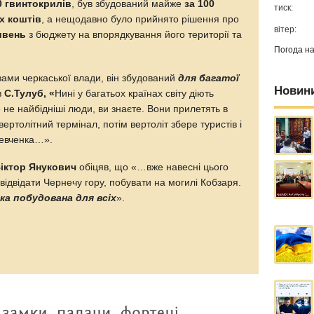
0 гвинтокрилів
, був збудований майже
за 100
тиск:
х коштів
, а нещодавно було прийнято рішення про
вітер:
ивень
з бюджету на впорядкування його території та
Погода н
овами черкаської влади, він збудований
для багатої
Новин
в
С.Тулуб, «
Нині у багатьох країнах світу діють
це не найбідніші люди, ви знаєте. Вони прилетять в
вертолітний термінал, потім вертоліт збере туристів і
Шевченка…».
іктор Янукович
обіцяв, що «…вже навесні цього
 відвідати Чернечу гору, побувати на могилі Кобзаря.
а побудована для всіх
».