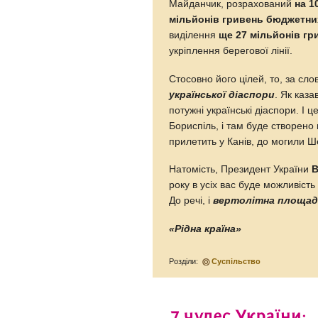
Майданчик, розрахований
на 1
мільйонів гривень бюджетни
виділення
ще 27 мільйонів гр
укріплення берегової лінії.
Стосовно його цілей, то, за сл
української діаспори
. Як каза
потужні українські діаспори. І 
Бориспіль, і там буде створено 
прилетить у Канів, до могили 
Натомість, Президент України
В
року в усіх вас буде можливість
До речі, і
вертолітна площадк
«Рідна країна»
Розділи:
Суспільство