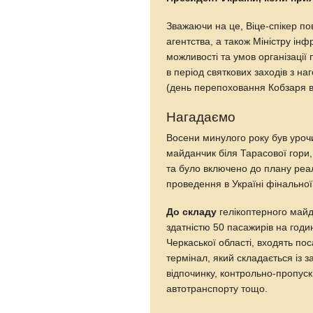
Зважаючи на це, Віце-спікер п
агентства, а також Міністру і
можливості та умов організації
в період святкових заходів з 
(день перепоховання Кобзаря в 
Нагадаємо
Восени минулого року був урочи
майданчик біля Тарасової гори,
та було включено до плану реал
проведення в Україні фінальної
До складу
гелікоптерного май
здатністю 50 пасажирів на годин
Черкаської області, входять п
термінал, який складається із 
відпочинку, контрольно-пропуск
автотранспорту тощо.