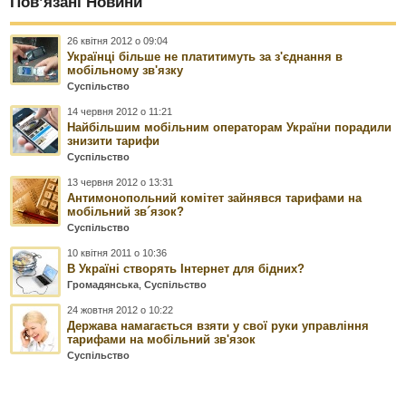
Пов’язані Новини
26 квітня 2012 о 09:04
Українці більше не платитимуть за з'єднання в
мобільному зв'язку
Суспільство
14 червня 2012 о 11:21
Найбільшим мобільним операторам України порадили
знизити тарифи
Суспільство
13 червня 2012 о 13:31
Антимонопольний комітет зайнявся тарифами на
мобільний зв´язок?
Суспільство
10 квітня 2011 о 10:36
В Україні створять Інтернет для бідних?
Громадянська
,
Суспільство
24 жовтня 2012 о 10:22
Держава намагається взяти у свої руки управління
тарифами на мобільний зв'язок
Суспільство