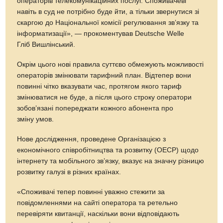
операторів телекомунікаційних послуг. Споживачеві
навіть в суд не потрібно буде йти, а тільки звернутися зі
скаргою до Національної комісії регулювання зв’язку та
інформатизації», — прокоментував Deutsche Welle
Гліб Вишлінський.
Окрім цього нові правила суттєво обмежують можливості
операторів змінювати тарифний план. Відтепер вони
повинні чітко вказувати час, протягом якого тариф
змінюватися не буде, а після цього строку оператори
зобов’язані попереджати кожного абонента про
зміну умов.
Нове дослідження, проведене Організацією з
економічного співробітництва та розвитку (ОЕСР) щодо
інтернету та мобільного зв’язку, вказує на значну різницю
розвитку галузі в різних країнах.
«Споживачі тепер повинні уважно стежити за
повідомленнями на сайті оператора та ретельно
перевіряти квитанції, наскільки вони відповідають