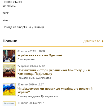
Погода у
Києві
вологість:
тиск:
вітер:
Погода на
sinoptik.ua
у Вінниці
Новини
Дивитися всі
08 червня 2026 о 16:34
Українська книга на Одещині
Громадянська
27 травня 2026 о 17:37
Презентація «Історії української Конституції» в
Камʼянець-Подільську
Громадянська
,
Суспільство
22 квітня 2026 о 16:17
Чи діждемося ми поваги до українців у воюючій
Україні?
Громадська думка
,
Громадянська
15 квітня 2026 о 21:57