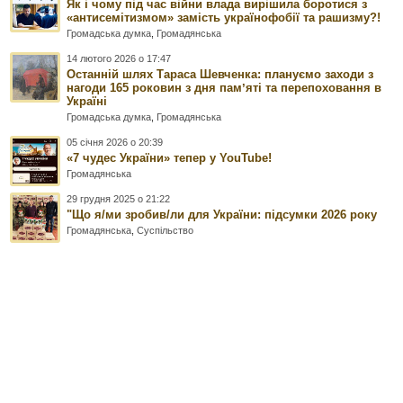
Як і чому під час війни влада вирішила боротися з
«антисемітизмом» замість українофобії та рашизму?!
Громадська думка
,
Громадянська
14 лютого 2026 о 17:47
Останній шлях Тараса Шевченка: плануємо заходи з
нагоди 165 роковин з дня памʼяті та перепоховання в
Україні
Громадська думка
,
Громадянська
05 січня 2026 о 20:39
«7 чудес України» тепер у YouTube!
Громадянська
29 грудня 2025 о 21:22
"Що я/ми зробив/ли для України: підсумки 2026 року
Громадянська
,
Суспільство