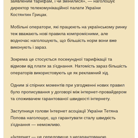
заявленим тарифам, і чи змінилися», — наголошує
директор телекомунікаційної палати України
Костянтин Грицак.
Мобільні оператори, які працюють на українському ринку
теж вважають нові правила компромісними, але
водночас наголошують, що більшість норм вони вже
виконують і зараз.
Зокрема це стосується посекундної тарифікації та
відмови від плати за з’єднання. Натомість зараз більшість
операторів використовують це як рекламний хід.
Одним зі спірних моментів при узгодженні нових правил
було прописування у договорі між інтернет-провайдером
та споживачем гарантованої швидкості інтернету.
Заступниця голови Інтернет асоціації України Тетяна
Попова наголошує, що гарантувати сталу швидкість
з’єднання — неможливо.
«Інтернет — це середовище з негарантованою